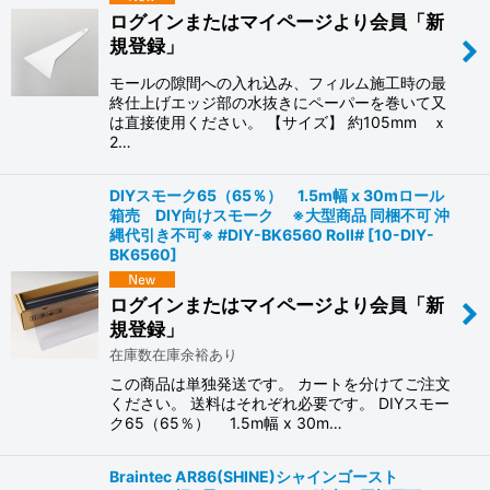
ログインまたはマイページより会員「新
規登録」
モールの隙間への入れ込み、フィルム施工時の最
終仕上げエッジ部の水抜きにペーパーを巻いて又
は直接使用ください。 【サイズ】 約105mm ｘ
2…
DIYスモーク65（65％） 1.5m幅 x 30mロール
箱売 DIY向けスモーク ※大型商品 同梱不可 沖
縄代引き不可※ #DIY-BK6560 Roll#
[
10-DIY-
BK6560
]
ログインまたはマイページより会員「新
規登録」
在庫数在庫余裕あり
この商品は単独発送です。 カートを分けてご注文
ください。 送料はそれぞれ必要です。 DIYスモー
ク65（65％） 1.5m幅 x 30m…
Braintec AR86(SHINE)シャインゴースト