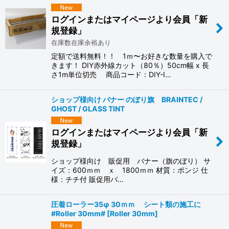
ログインまたはマイページより会員「新
規登録」
在庫数在庫余裕あり
定額で送料無料！！ 1ｍ〜お好きな数量を購入で
きます！ DIY赤外線カット（80％）50cm幅 x 長
さ1m単位切売 商品コード：DIY-I…
ショップ様向け バナー のぼり旗 BRAINTEC /
GHOST / GLASS TINT
ログインまたはマイページより会員「新
規登録」
ショップ様向け 販促用 バナー（旗のぼり） サ
イズ：600ｍｍ ｘ 1800ｍｍ 材質：ポンジ 仕
様：チチ付 販促用バ…
圧着ローラー35φ 30ｍｍ シート類の施工に
#Roller 30mm#
[
Roller 30mm
]