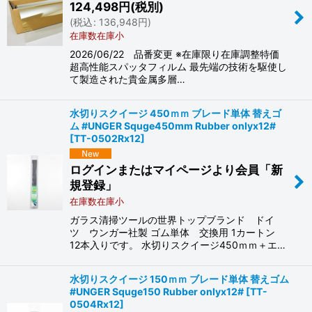
124,498
円
(税別)
(
税込
:
136,948
円
)
在庫数在庫小
2026/06/22 品番変更 ※在庫限り在庫調整特価
超高性能スパッタフィルム 最先端の技術を駆使し
て製造された貴金属多層…
水切りスクイージ 450ｍｍ ブレード単体 替えゴ
ム #UNGER Squge450mm Rubber onlyx12#
[
TT-0502Rx12
]
ログインまたはマイページより会員「新
規登録」
在庫数在庫小
ガラス清掃ツールの世界トップブランド ドイ
ツ ウンガー社製 ゴム単体 交換用 1カートン
12本入りです。 水切りスクイージ450ｍｍ＋エ…
水切りスクイージ 150ｍｍ ブレード単体 替えゴム
#UNGER Squge150 Rubber onlyx12#
[
TT-
0504Rx12
]