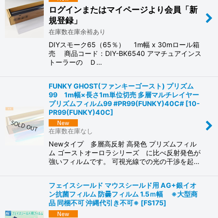
ログインまたはマイページより会員「新
規登録」
在庫数在庫余裕あり
DIYスモーク65（65％） 1m幅 x 30mロール箱
売 商品コード：DIY-BK6540 アマチュアインス
トーラーの Ｄ…
FUNKY GHOST(ファンキーゴースト) プリズム
99 1m幅×長さ1m単位切売 多層マルチレイヤー
プリズムフィルム99 #PR99(FUNKY)40C#
[
10-
PR99(FUNKY)40C
]
在庫数在庫なし
Newタイプ 多層高反射 高発色 プリズムフィル
ム ゴーストオーロラシリーズ に比べ反射発色が
強いフィルムです。 可視光線での光の干渉を起…
フェイスシールド マウスシールド用 AG+銀イオ
ン抗菌フィルム 防曇フィルム 1.5ｍ幅 ※大型商
品 同梱不可 沖縄代引き不可※
[
FS175
]