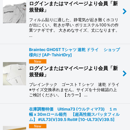
ログインまたはマイページより会員「新
規登録」
フィルム貼りに適した、静電気が起き難くホコリ
が出にくい、乾きが早い ポリエステル100％の作
業ツナギです。 大きめなサイズ、丈になります。
…
Braintec GHOST Tシャツ 速乾 ドライ ショップ
様向け
[
AP-TshirtDry
]
ログインまたはマイページより会員「新
規登録」
ブレインテック ゴーストＴシャツ 速乾 ドライ
※サイズ交換承れません。サイズを十分確認の上
ご検討ください。 【カラー】 …
在庫調整特価 Ultima73 (ウルティマ73) １ｍ
幅 x 30mロール箱売 【超高性能スパッタフィル
ム】 #UL73(V)39.5 Roll#
[
10-UL73(V)39.5
]