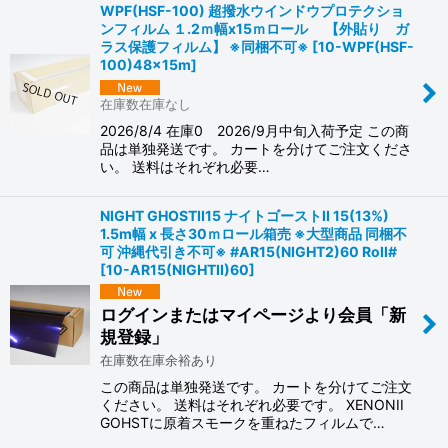
WPF(HSF-100) 超撥水ウインドウプロテクショ
ンフィルム １.2ｍ幅x15ｍロール 【外貼り ガ
ラス保護フィルム】 ※同梱不可※
[
10-WPF(HSF-
100)48x15m
]
在庫数在庫なし
2026/8/4 在庫0 2026/9月中旬入荷予定 この商
品は単独発送です。 カートを分けてご注文くださ
い。 送料はそれぞれ必要…
NIGHT GHOSTII15 ナイトゴーストII 15(13%)
1.5m幅 x 長さ30ｍロール箱売 ※大型商品 同梱不
可 沖縄代引き不可※ #AR15(NIGHT2)60 Roll#
[
10-AR15(NIGHTII)60
]
ログインまたはマイページより会員「新
規登録」
在庫数在庫余裕あり
この商品は単独発送です。 カートを分けてご注文
ください。 送料はそれぞれ必要です。 XENONII
GOHSTに原着スモークを重ねたフィルムで…