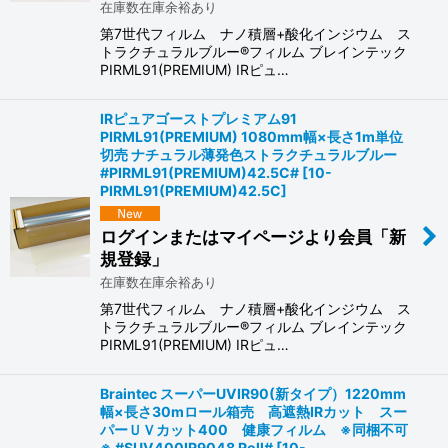
在庫数在庫余裕あり
第7世代フィルム ナノ積層+酸化インジウム ス
トラクチュラルブルー®フィルム ブレインテック
PIRML91(PREMIUM) IRピュ…
IRピュアゴーストプレミアム91
PIRML91(PREMIUM) 1080mm幅×長さ1m単位
切売 ナチュラル薄発色ストラクチュラルブルー
#PIRML91(PREMIUM)42.5C#
[
10-
PIRML91(PREMIUM)42.5C
]
ログインまたはマイページより会員「新
規登録」
在庫数在庫余裕あり
第7世代フィルム ナノ積層+酸化インジウム ス
トラクチュラルブルー®フィルム ブレインテック
PIRML91(PREMIUM) IRピュ…
Braintec スーパーUVIR90(新タイプ）1220mm
幅×長さ30mロール箱売 高遮熱IRカット スー
パーＵＶカット400 健康フィルム ※同梱不可
※ #SUV400IR9048 Roll#
[
10-