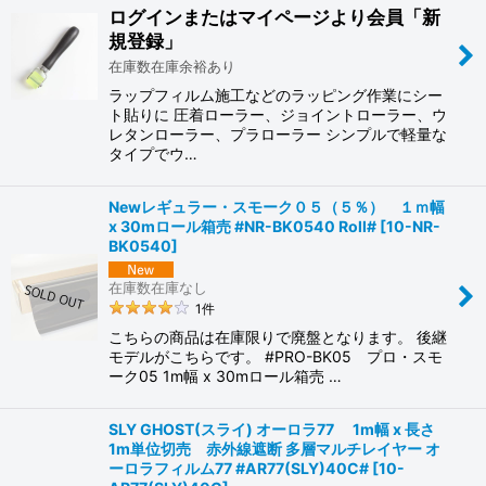
ログインまたはマイページより会員「新
規登録」
在庫数在庫余裕あり
ラップフィルム施工などのラッピング作業にシー
ト貼りに 圧着ローラー、ジョイントローラー、ウ
レタンローラー、プラローラー シンプルで軽量な
タイプでウ…
Newレギュラー・スモーク０５（５％） １ｍ幅
x 30mロール箱売 #NR-BK0540 Roll#
[
10-NR-
BK0540
]
在庫数在庫なし
1
件
こちらの商品は在庫限りで廃盤となります。 後継
モデルがこちらです。 #PRO-BK05 プロ・スモ
ーク05 1m幅 x 30mロール箱売 …
SLY GHOST(スライ) オーロラ77 1m幅 x 長さ
1m単位切売 赤外線遮断 多層マルチレイヤー オ
ーロラフィルム77 #AR77(SLY)40C#
[
10-