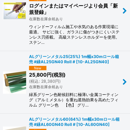
ログインまたはマイページより会員「新
規登録」
在庫数在庫余裕あり
ウィンドーフィルム施工や水気のある作業現場に
最適。 サビに強く、ガラスに傷がつきにくいステ
ンレス刃搭載。 高級ステンレスホルダーを使用。
ステン…
ALグリーンメタル25(25%) 1m幅x30mロール箱
売 #緑AL25GN40 Roll #
[
10-AL25GN40
]
25,800
円
(税別)
(
税込
:
28,380
円
)
在庫数在庫余裕あり
緑系グリーン色耐候顔料に極薄い金属コーティン
グ（アルミメタル）を重ね遮熱効果を高めたフィ
ルム グリーン色 【色】 グリ…
ALグリーンメタル60(64%) 1m幅x30mロール箱
売 #緑AL60GN40 Roll #
[
10-AL60GN40
]