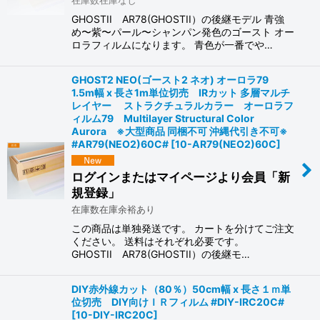
GHOSTII AR78(GHOSTII）の後継モデル 青強
め〜紫〜パール〜シャンパン発色のゴースト オー
ロラフィルムになります。 青色が一番でや…
GHOST2 NEO(ゴースト2 ネオ) オーロラ79
1.5m幅 x 長さ1m単位切売 IRカット 多層マルチ
レイヤー ストラクチュラルカラー オーロラフ
ィルム79 Multilayer Structural Color
Aurora ※大型商品 同梱不可 沖縄代引き不可※
#AR79(NEO2)60C#
[
10-AR79(NEO2)60C
]
ログインまたはマイページより会員「新
規登録」
在庫数在庫余裕あり
この商品は単独発送です。 カートを分けてご注文
ください。 送料はそれぞれ必要です。
GHOSTII AR78(GHOSTII）の後継モ…
DIY赤外線カット（80％）50cm幅 x 長さ１ｍ単
位切売 DIY向けＩＲフィルム #DIY-IRC20C#
[
10-DIY-IRC20C
]