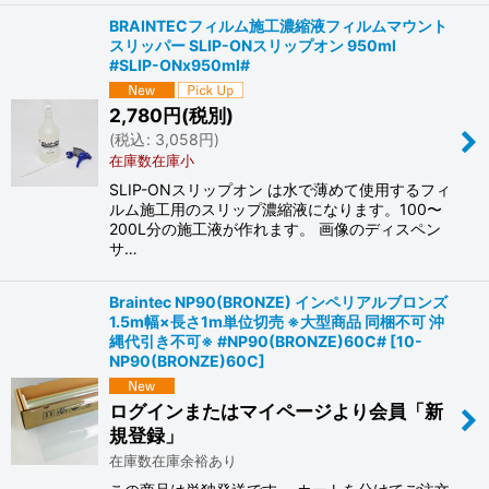
BRAINTECフィルム施工濃縮液フィルムマウント
スリッパー SLIP-ONスリップオン 950ml
#SLIP-ONx950ml#
2,780
円
(税別)
(
税込
:
3,058
円
)
在庫数在庫小
SLIP-ONスリップオン は水で薄めて使用するフィ
ルム施工用のスリップ濃縮液になります。100〜
200L分の施工液が作れます。 画像のディスペン
サ…
Braintec NP90(BRONZE) インペリアルブロンズ
1.5m幅×長さ1m単位切売 ※大型商品 同梱不可 沖
縄代引き不可※ #NP90(BRONZE)60C#
[
10-
NP90(BRONZE)60C
]
ログインまたはマイページより会員「新
規登録」
在庫数在庫余裕あり