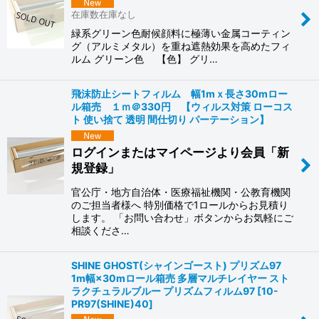
在庫数在庫なし
緑系グリーン色耐候顔料に極薄い金属コーティン
グ（アルミメタル）を重ね遮熱効果を高めたフィ
ルム グリーン色 【色】 グリ…
飛沫防止シートフィルム 幅1mｘ長さ30mロー
ル箱売 １ｍ＠330円 【ウィルス対策 ローコス
ト 使い捨て 透明 間仕切り パーテーション】
ログインまたはマイページより会員「新
規登録」
官公庁・地方自治体・医療福祉機関・公教育機関
のご担当者様へ 特別価格で1ロールからお見積り
します。 「お問い合わせ」ボタンからお気軽にご
相談くださ…
SHINE GHOST(シャインゴースト) プリズム97
1m幅×30mロール箱売 多層マルチレイヤー スト
ラクチュラルブルー プリズムフィルム97
[
10-
PR97(SHINE)40
]