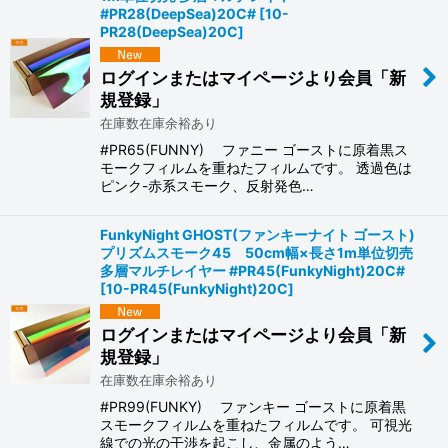
#PR28(DeepSea)20C#
[
10-
PR28(DeepSea)20C
]
ログインまたはマイページより会員「新
規登録」
在庫数在庫余裕あり
#PR65(FUNNY) ファニー ゴーストに原着黒ス
モークフィルムを重ねたフィルムです。 透過色は
ピンク-赤系スモーク、反射発色…
FunkyNight GHOST(ファンキーナイト ゴースト)
プリズムスモーク45 50cm幅×長さ1m単位切売
多層マルチレイヤー #PR45(FunkyNight)20C#
[
10-PR45(FunkyNight)20C
]
ログインまたはマイページより会員「新
規登録」
在庫数在庫余裕あり
#PR99(FUNKY) ファンキー ゴーストに原着黒
スモークフィルムを重ねたフィルムです。 可視光
線での光の干渉を起こし、金属のよう…