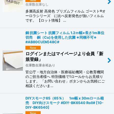
在庫数在庫なし
多層高反射 高発色 プリズムフィルム ゴースト®オ
ーロラシリーズ に比べ反射発色が強いフィルム
です。 【ロット情報】 …
銅 抗菌シート 抗菌フィルム 1.2ｍ幅×長さ1m単位
切売 銅（Cu)を使用した抗菌 ※同梱不可※
#AB80CU(M)48C#
ログインまたはマイページより会員「新
規登録」
在庫数在庫余裕あり
官公庁・地方自治体・医療福祉機関・公教育機関
のご担当者様へ 特別価格で1ロールからお見積り
します。 「お問い合わせ」ボタンからお気軽にご
相談くださいま…
DIYスモーク65（65％） 1m幅 x 30mロール箱
売 DIY向けスモーク #DIY-BK6540 Roll#
[
10-
DIY-BK6540
]