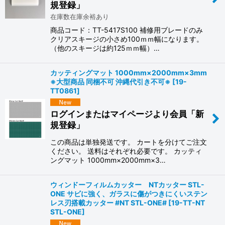
規登録」
在庫数在庫余裕あり
商品コード：TT-5417S100 補修用ブレードのみ
クリアスキージの小さめ100ｍｍ幅になります。
（他のスキージは約125ｍｍ幅）…
カッティングマット 1000mm×2000mm×3mm
※大型商品 同梱不可 沖縄代引き不可※
[
19-
TT0861
]
ログインまたはマイページより会員「新
規登録」
この商品は単独発送です。 カートを分けてご注文
ください。 送料はそれぞれ必要です。 カッティ
ングマット 1000mm×2000mm×3…
ウィンドーフィルムカッター NTカッター STL-
ONE サビに強く、ガラスに傷がつきにくいステン
レス刃搭載カッター #NT STL-ONE#
[
19-TT-NT
STL-ONE
]