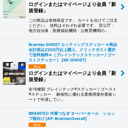
ログインまたはマイページより会員「新
規登録」
この商品は単独発送です。 カートを分けてご注文
ください。 送料はそれぞれ必要です。 官公庁・
地方自治体・医療福祉機関・公教育機関の…
Braintec GHOST カッティングステッカー ※商品
合計税込2200円以上購入、クリックポスト選択
で送料無料※［ブレインテックステッカー / ゴー
ストステッカー］
[
SK-GHOST
]
ログインまたはマイページより会員「新
規登録」
全16種類 ブレインテック®ステッカー / ゴースト
®ステッカー 耐候性に優れる業務用屋外看板シ
ートで作成してい…
BRAINTEC 作業つなぎ オーバーオール ショッ
プ様向け
[
AP-BraintecOverall
]