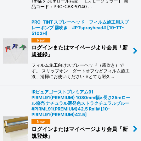
1m幅 x 30mロール箱売 【スモークミラー】 商
品コード：PRO-CBKP0140 …
PRO-TINT スプレーヘッド フィルム施工用スプ
レーポンプ 霧吹き #PTsprayhead#
[
19-TT-
5102H
]
ログインまたはマイページより会員「新
規登録」
フィルム施工向けスプレーヘッド（霧吹き）で
す。 スリップオン ダートオフなどフィルム施工
液、清掃にお使いください ※とても耐久…
IRピュアゴーストプレミアム91
PIRML91(PREMIUM) 1080mm幅×長さ25mロー
ル箱売 ナチュラル薄発色ストラクチュラルブルー
#PIRML91(PREMIUM)42.5 Roll#
[
10-
PIRML91(PREMIUM)42.5
]
ログインまたはマイページより会員「新
規登録」