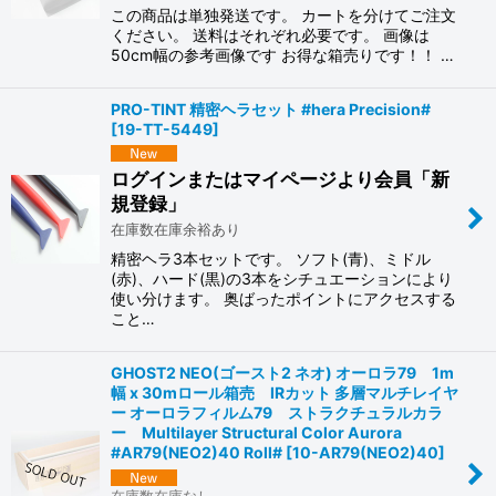
この商品は単独発送です。 カートを分けてご注文
ください。 送料はそれぞれ必要です。 画像は
50cm幅の参考画像です お得な箱売りです！！ …
PRO-TINT 精密ヘラセット #hera Precision#
[
19-TT-5449
]
ログインまたはマイページより会員「新
規登録」
在庫数在庫余裕あり
精密ヘラ3本セットです。 ソフト(青)、ミドル
(赤)、ハード(黒)の3本をシチュエーションにより
使い分けます。 奥ばったポイントにアクセスする
こと…
GHOST2 NEO(ゴースト2 ネオ) オーロラ79 1m
幅 x 30mロール箱売 IRカット 多層マルチレイヤ
ー オーロラフィルム79 ストラクチュラルカラ
ー Multilayer Structural Color Aurora
#AR79(NEO2)40 Roll#
[
10-AR79(NEO2)40
]
在庫数在庫なし