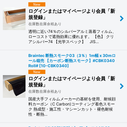
絞り込む
ログインまたはマイページより会員「新
規登録」
在庫数在庫余裕あり
透明に近い74％のシルバーアルミ蒸着フィルム、
ローコストで遮熱効果に優れます。 【色】 クリ
アシルバー74 【光学スペック】 JIS…
Braintec 断熱スモーク03（3％）1m幅 x 30mロ
ール箱売 【カーボン断熱スモーク】#CBK0340
Roll#
[
10-CBK0340
]
ログインまたはマイページより会員「新
規登録」
在庫数在庫余裕あり
国産大手フィルムメーカーの基材を使用、耐候顔
料カーボン（C Carbon)コーティング着色スモー
ク 熱成型・施工性・マシーンカット・褪色耐候
性・断熱…