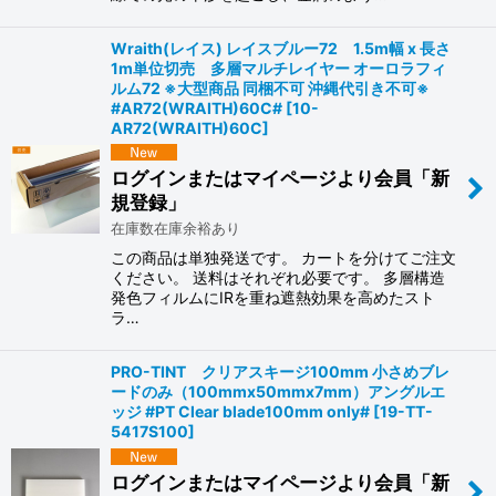
Wraith(レイス) レイスブルー72 1.5m幅 x 長さ
1m単位切売 多層マルチレイヤー オーロラフィ
ルム72 ※大型商品 同梱不可 沖縄代引き不可※
#AR72(WRAITH)60C#
[
10-
AR72(WRAITH)60C
]
ログインまたはマイページより会員「新
規登録」
在庫数在庫余裕あり
この商品は単独発送です。 カートを分けてご注文
ください。 送料はそれぞれ必要です。 多層構造
発色フィルムにIRを重ね遮熱効果を高めたスト
ラ…
PRO-TINT クリアスキージ100mm 小さめブレ
ードのみ（100mmx50mmx7mm）アングルエ
ッジ #PT Clear blade100mm only#
[
19-TT-
5417S100
]
ログインまたはマイページより会員「新