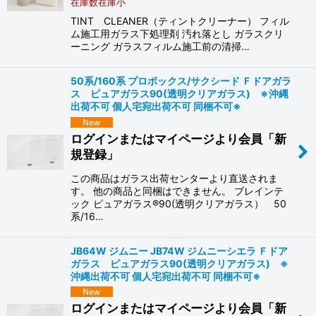
在庫数在庫小
TINT CLEANER（ティントクリーナー） フィル
ム施工用ガラス下処理剤 汚れ落とし ガラスクリ
ーニング ガラスフィルム施工前の清掃…
50系/160系 プロボックス/サクシード Ｆドアガラ
ス ピュアガラス90(透明クリアガラス) ※沖縄
出荷不可 個人宅宛出荷不可 同梱不可※
ログインまたはマイページより会員「新
規登録」
この商品はガラス出荷センターより直送されま
す。 他の商品と同梱はできません。 ブレインテ
ック ピュアガラス®90(透明クリアガラス） 50
系/16…
JB64W ジムニー JB74W ジムニーシエラ Ｆドア
ガラス ピュアガラス90(透明クリアガラス) ※
沖縄出荷不可 個人宅宛出荷不可 同梱不可※
ログインまたはマイページより会員「新