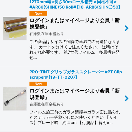
1270mm幅×長さ30mロール箱売 ※同梱不可※
#AR86(SHINE)50 Roll#
[
10-AR86(SHINE)50
]
ログインまたはマイページより会員「新
規登録」
在庫数在庫余裕あり
この商品はサイズの関係で単独での発送になりま
す。 カートを分けてご注文ください。 送料はそ
れぞれ必要です。 第7世代フィルム 多層構造発
色…
PRO-TINT グリップガラススクレーパー #PT Clip
scraper#
[
19-TT-0207
]
ログインまたはマイページより会員「新
規登録」
在庫数在庫余裕あり
フィルム施工前のガラス清掃やガラス面に貼られ
たステッカー等剥がしにお使いください 【サイ
ズ】ブレード幅 約４cm 【付属品】替刃×…