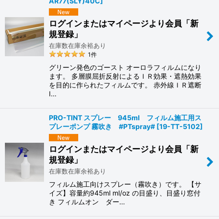
AR77(SLY)40C
]
ログインまたはマイページより会員「新
規登録」
在庫数在庫余裕あり
1
件
グリーン発色のゴースト オーロラフィルムになり
ます。 多層膜屈折反射によるＩＲ効果・遮熱効果
を目的に作られたフィルムです。 赤外線ＩＲ遮断
I…
PRO-TINT スプレー 945ml フィルム施工用ス
プレーポンプ 霧吹き #PTspray#
[
19-TT-5102
]
ログインまたはマイページより会員「新
規登録」
在庫数在庫余裕あり
フィルム施工向けスプレー（霧吹き）です。 【サ
イズ】容量約945ml ml/oz の目盛り、目盛り窓付
き フィルムオン ダー…