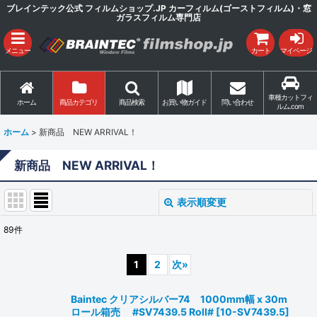
ブレインテック公式 フィルムショップ.JP カーフィルム(ゴーストフィルム)・窓
ガラスフィルム専門店
メニュー
カート
マイページ
車種カットフィ
ホーム
商品カテゴリ
商品検索
お買い物ガイド
問い合わせ
ルム.com
ホーム
>
新商品 NEW ARRIVAL！
新商品 NEW ARRIVAL！
表示順変更
閉じる
89
件
表示数
:
1
2
次
»
並び順
:
Baintec クリアシルバー74 1000mm幅 x 30m
ロール箱売 #SV7439.5 Roll#
[
10-SV7439.5
]