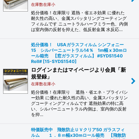
在庫数在庫小
処分価格！在庫限り 遮熱・省エネ効果 に優れた
耐久性の高い、金属スパッタリングコーティング
フィルムです ニュートラルハーフミラー色、内側
は室内側の反射を抑えた、低反射金属 水反応…
処分価格！ USAガラスフィルム シンフォニー
15 シルバーニュートラル14％ 1m幅 x 30mロ
ール箱売 【窓ガラスフィルム】 #SYDS1540
Roll#
[
15-SYDS1540
]
ログインまたはマイページより会員「新
規登録」
在庫数在庫小
処分価格！在庫限り 遮熱・省エネ・プライバシ
ー効果 に優れた耐久性の高い、金属スパッタリン
グコーティングフィルムです 遮熱効果の特に高
い、シルバーニュートラル内側は、室内側の反射
を抑…
特価販売中 飛散防止ＵＶクリア50 ガラスフィ
ルム １．８ｍ幅x30mロール箱売 【飛散防