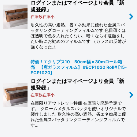
ログインまたはマイページより会員「新
規登録」
在庫数在庫小
耐久性の高い遮熱、省エネ効果に優れた金属スパ
ッタリングコーティングフィルムです 色目薄くほ
ぼ透明で色を入れたくない、暗くならず遮熱をし
たい時にお勧めのフィルムです （ガラスの反射が
強くなったよ…
特価！エクリプス10 50cm幅 x 30mロール箱
売 【窓ガラスフィルム】 #ECP1020 Roll#
[
15-
ECP1020
]
ログインまたはマイページより会員「新
規登録」
在庫数在庫小
在庫限りアウトレット特価 在庫限り廃盤予定で
す。 クロームメタルスパッタを使いオリジナルで
製作しました 耐久性の高い遮熱、省エネ効果に優
れた金属スパッタリングコーティングフィルムで
す…