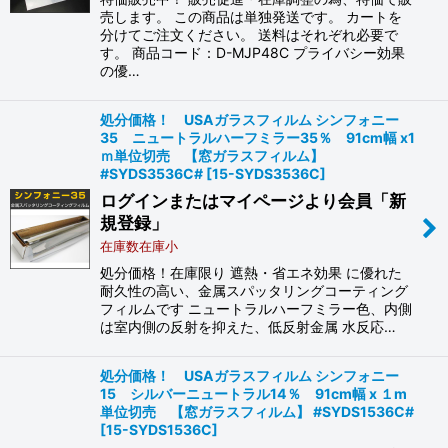
売します。 この商品は単独発送です。 カートを
分けてご注文ください。 送料はそれぞれ必要で
す。 商品コード：D-MJP48C プライバシー効果
の優…
処分価格！ USAガラスフィルム シンフォニー
35 ニュートラルハーフミラー35％ 91cm幅 x1
ｍ単位切売 【窓ガラスフィルム】
#SYDS3536C#
[
15-SYDS3536C
]
ログインまたはマイページより会員「新
規登録」
在庫数在庫小
処分価格！在庫限り 遮熱・省エネ効果 に優れた
耐久性の高い、金属スパッタリングコーティング
フィルムです ニュートラルハーフミラー色、内側
は室内側の反射を抑えた、低反射金属 水反応…
処分価格！ USAガラスフィルム シンフォニー
15 シルバーニュートラル14％ 91cm幅 x １m
単位切売 【窓ガラスフィルム】 #SYDS1536C#
[
15-SYDS1536C
]