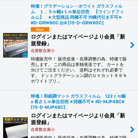
特価！グラデーション・ホワイト ガラスフィル
ム １．５ｍ幅x１ｍ単位切売 【ウインドフィ
ルム】 ※大型商品 同梱不可 沖縄代引き不可※
#D-GRW60C 白#
[
15-D-GRW60C
]
ログインまたはマイページより会員「新
規登録」
在庫数在庫小
特価販売中！ 販売促進・在庫調整の為、特価で販
売します。 この商品は単独発送です。 カートを
分けてご注文ください。 送料はそれぞれ必要で
す。 ドットグラデーション調のＵＶカット９９％
ホワイトプリ…
特価！和紙調マット ガラスフィルム 122ｃｍ幅
x 長さ１ｍ単位切売 ※同梱不可※ #D-MJP48C#
[
15-D-MJP48C
]
ログインまたはマイページより会員「新
規登録」
在庫数在庫小
特価販売中！ 販売促進・在庫調整の為、特価で販