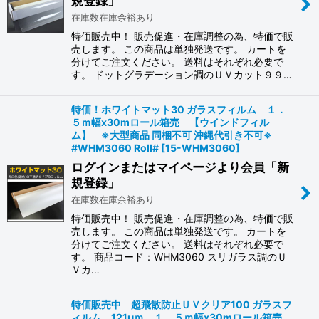
規登録」
在庫数在庫余裕あり
特価販売中！ 販売促進・在庫調整の為、特価で販
売します。 この商品は単独発送です。 カートを
分けてご注文ください。 送料はそれぞれ必要で
す。 ドットグラデーション調のＵＶカット９９…
特価！ホワイトマット30 ガラスフィルム １．
５ｍ幅x30mロール箱売 【ウインドフィル
ム】 ※大型商品 同梱不可 沖縄代引き不可※
#WHM3060 Roll#
[
15-WHM3060
]
ログインまたはマイページより会員「新
規登録」
在庫数在庫余裕あり
特価販売中！ 販売促進・在庫調整の為、特価で販
売します。 この商品は単独発送です。 カートを
分けてご注文ください。 送料はそれぞれ必要で
す。 商品コード：WHM3060 スリガラス調のＵ
Ｖカ…
特価販売中 超飛散防止ＵＶクリア100 ガラスフ
ィルム 121μｍ １．５ｍ幅x30mロール箱売