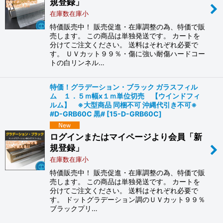
規登録」
在庫数在庫小
特価販売中！ 販売促進・在庫調整の為、特価で販
売します。 この商品は単独発送です。 カートを
分けてご注文ください。 送料はそれぞれ必要で
す。 ＵＶカット９９％・傷に強い耐傷ハードコー
トの白リンネル…
特価！グラデーション・ブラック ガラスフィル
ム １．５ｍ幅x１ｍ単位切売 【ウインドフィ
ルム】 ※大型商品 同梱不可 沖縄代引き不可※
#D-GRB60C 黒#
[
15-D-GRB60C
]
ログインまたはマイページより会員「新
規登録」
在庫数在庫小
特価販売中！ 販売促進・在庫調整の為、特価で販
売します。 この商品は単独発送です。 カートを
分けてご注文ください。 送料はそれぞれ必要で
す。 ドットグラデーション調のＵＶカット９９％
ブラックプリ…