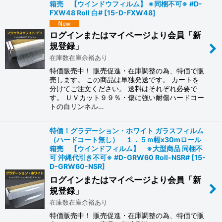
箱売 【ウインドウフィルム】 ※同梱不可※ #D-
FXW48 Roll 白#
[
15-D-FXW48
]
ログインまたはマイページより会員「新
規登録」
在庫数在庫余裕あり
特価販売中！ 販売促進・在庫調整の為、特価で販
売します。 この商品は単独発送です。 カートを
分けてご注文ください。 送料はそれぞれ必要で
す。 ＵＶカット９９％・傷に強い耐傷ハードコー
トの白リンネル…
特価！グラデーション・ホワイト ガラスフィルム
（ハードコート無し） １．５ｍ幅x30mロール
箱売 【ウインドフィルム】 ※大型商品 同梱不
可 沖縄代引き不可※ #D-GRW60 Roll-NSR#
[
15-
D-GRW60-NSR
]
ログインまたはマイページより会員「新
規登録」
在庫数在庫余裕あり
特価販売中！ 販売促進・在庫調整の為、特価で販