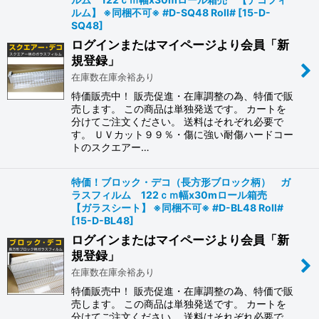
ルム】 ※同梱不可※ #D-SQ48 Roll#
[
15-D-
SQ48
]
ログインまたはマイページより会員「新
規登録」
在庫数在庫余裕あり
特価販売中！ 販売促進・在庫調整の為、特価で販
売します。 この商品は単独発送です。 カートを
分けてご注文ください。 送料はそれぞれ必要で
す。 ＵＶカット９９％・傷に強い耐傷ハードコー
トのスクエアー…
特価！ブロック・デコ（長方形ブロック柄） ガ
ラスフィルム 122ｃｍ幅x30mロール箱売
【ガラスシート】 ※同梱不可※ #D-BL48 Roll#
[
15-D-BL48
]
ログインまたはマイページより会員「新
規登録」
在庫数在庫余裕あり
特価販売中！ 販売促進・在庫調整の為、特価で販
売します。 この商品は単独発送です。 カートを
分けてご注文ください。 送料はそれぞれ必要で