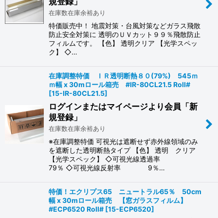
規登録」
在庫数在庫余裕あり
特価販売中！ 地震対策・台風対策などガラス飛散
防止安全対策に 透明のＵＶカット９９％飛散防止
フィルムです。 【色】 透明クリア 【光学スペッ
ク】 ◇…
在庫調整特価 ＩＲ透明断熱８０(79%) 545ｍ
ｍ幅 x 30mロール箱売 #IR-80CL21.5 Roll#
[
15-IR-80CL21.5
]
ログインまたはマイページより会員「新
規登録」
在庫数在庫余裕あり
※在庫調整特価 可視光は遮断せず赤外線領域のみ
を遮断した透明断熱タイプ 【色】 透明 クリア
【光学スペック】 ◇可視光線透過率
79％ ◇可視光線反射率 9％…
特価！エクリプス65 ニュートラル65％ 50cm
幅 x 30mロール箱売 【窓ガラスフィルム】
#ECP6520 Roll#
[
15-ECP6520
]