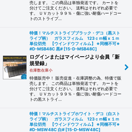
売します。 この商品は単独発送です。 カートを
分けてご注文ください。 送料はそれぞれ必要で
す。 ＵＶカット９９％・傷に強い耐傷ハードコー
トのストライプ…
特価！マルチストライプブラック・デコ（黒スト
ライプ柄） ガラスフィルム 123ｃｍ幅 x １ｍ
単位切売 【ウインドウフィルム】 ※同梱不可※
#D-MSB48C 黒#
[
15-D-MSB48C
]
ログインまたはマイページより会員「新
規登録」
在庫数在庫小
特価販売中！ 販売促進・在庫調整の為、特価で販
売します。 この商品は単独発送です。 カートを
分けてご注文ください。 送料はそれぞれ必要で
す。 ＵＶカット９９％・傷に強い耐傷ハードコー
トの黒ストライ…
特価！マルチストライプホワイト・デコ（白スト
ライプ柄） ガラスフィルム 123ｃｍ幅 x １ｍ
単位切売 【ウインドウフィルム】 ※同梱不可※
#D-MSW48C 白#
[
15-D-MSW48C
]