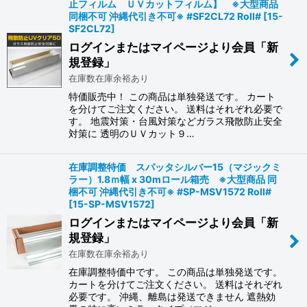
止フィルム ＵＶカットフィルム】 ※大型商品
同梱不可 沖縄代引き不可※ #SF2CL72 Roll#
[
15-
SF2CL72
]
ログインまたはマイページより会員「新
規登録」
在庫数在庫余裕あり
特価販売中！ この商品は単独発送です。 カート
を分けてご注文ください。 送料はそれぞれ必要で
す。 地震対策・台風対策などガラス飛散防止安全
対策に 透明のＵＶカット９…
在庫調整特価 スパッタシルバー15（マジックミ
ラー）1.8ｍ幅 x 30mロール箱売 ※大型商品 同
梱不可 沖縄代引き不可※ #SP-MSV1572 Roll#
[
15-SP-MSV1572
]
ログインまたはマイページより会員「新
規登録」
在庫数在庫余裕あり
在庫調整特価中です。 この商品は単独発送です。
カートを分けてご注文ください。 送料はそれぞれ
必要です。 沖縄、離島は発送できません 遮熱効