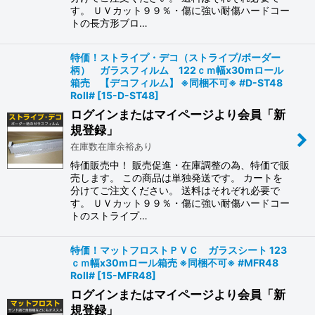
す。 ＵＶカット９９％・傷に強い耐傷ハードコー
トの長方形ブロ…
特価！ストライプ・デコ（ストライプ/ボーダー
柄） ガラスフィルム 122ｃｍ幅x30mロール
箱売 【デコフィルム】 ※同梱不可※ #D-ST48
Roll#
[
15-D-ST48
]
ログインまたはマイページより会員「新
規登録」
在庫数在庫余裕あり
特価販売中！ 販売促進・在庫調整の為、特価で販
売します。 この商品は単独発送です。 カートを
分けてご注文ください。 送料はそれぞれ必要で
す。 ＵＶカット９９％・傷に強い耐傷ハードコー
トのストライプ…
特価！マットフロストＰＶＣ ガラスシート 123
ｃｍ幅x30mロール箱売 ※同梱不可※ #MFR48
Roll#
[
15-MFR48
]
ログインまたはマイページより会員「新
規登録」