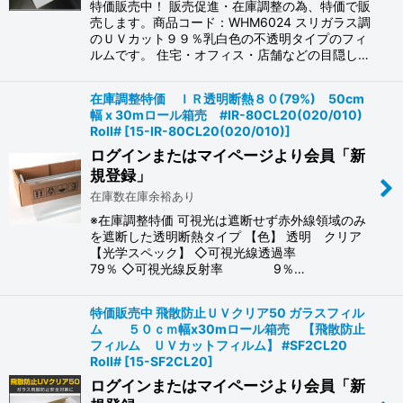
特価販売中！ 販売促進・在庫調整の為、特価で販
売します。商品コード：WHM6024 スリガラス調
のＵＶカット９９％乳白色の不透明タイプのフィ
ルムです。 住宅・オフィス・店舗などの目隠し…
在庫調整特価 ＩＲ透明断熱８０(79%) 50cm
幅 x 30mロール箱売 #IR-80CL20(020/010)
Roll#
[
15-IR-80CL20(020/010)
]
ログインまたはマイページより会員「新
規登録」
在庫数在庫余裕あり
※在庫調整特価 可視光は遮断せず赤外線領域のみ
を遮断した透明断熱タイプ 【色】 透明 クリア
【光学スペック】 ◇可視光線透過率
79％ ◇可視光線反射率 9％…
特価販売中 飛散防止ＵＶクリア50 ガラスフィル
ム ５０ｃｍ幅x30mロール箱売 【飛散防止
フィルム ＵＶカットフィルム】 #SF2CL20
Roll#
[
15-SF2CL20
]
ログインまたはマイページより会員「新