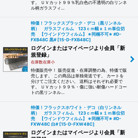
す。 ＵＶカット９９％乳白色の不透明の白リンネ
ル柄ガラスフィ…
特価！フラックスブラック・デコ（黒リンネル
柄） ガラスフィルム 123ｃｍ幅 x １ｍ単位切
売 【ウインドウフィルム】 ※同梱不可※ #D-
FXB48C 黒#
[
15-D-FXB48C
]
ログインまたはマイページより会員「新
規登録」
在庫数在庫小
特価販売中！ 販売促進・在庫調整の為、特価で販
売します。 この商品は単独発送です。 カートを
分けてご注文ください。 送料はそれぞれ必要で
す。 ＵＶカット９９％・傷に強い耐傷ハードコー
トの黒リンネル…
特価！フラックスホワイト・デコ（白リンネル
柄） ガラスフィルム 123ｃｍ幅 x １ｍ単位切
売 【ウインドウフィルム】 ※同梱不可※ #D-
FXW48C 白#
[
15-D-FXW48C
]
ログインまたはマイページより会員「新