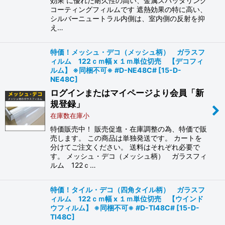
効果 に優れた耐久性の高い、金属スパッタリング
コーティングフィルムです 遮熱効果の特に高い、
シルバーニュートラル内側は、室内側の反射を抑
え…
特価！メッシュ・デコ（メッシュ柄） ガラスフ
ィルム 122ｃｍ幅 x １ｍ単位切売 【デコフィ
ルム】 ※同梱不可※ #D-NE48C#
[
15-D-
NE48C
]
ログインまたはマイページより会員「新
規登録」
在庫数在庫小
特価販売中！ 販売促進・在庫調整の為、特価で販
売します。 この商品は単独発送です。 カートを
分けてご注文ください。 送料はそれぞれ必要で
す。 メッシュ・デコ（メッシュ柄） ガラスフィ
ルム 122ｃ…
特価！タイル・デコ（四角タイル柄） ガラスフ
ィルム 122ｃｍ幅 x １ｍ単位切売 【ウインド
ウフィルム】 ※同梱不可※ #D-TI48C#
[
15-D-
TI48C
]