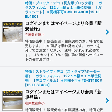
特価！ブロック・デコ（長方形ブロック柄） ガ
ラスフィルム 122ｃｍ幅 x １ｍ単位切売 【ガ
ラスシート】 ※同梱不可※ #D-BL48C#
[
15-D-
BL48C
]
ログインまたはマイページより会員「新
規登録」
在庫数在庫小
特価販売中！ 販売促進・在庫調整の為、特価で販
売します。 この商品は単独発送です。 カートを
分けてご注文ください。 送料はそれぞれ必要で
す。 ＵＶカット９９％・傷に強い耐傷ハードコー
トの長方形ブロ…
特価！ストライプ・デコ（ストライプ/ボーダー
柄） ガラスフィルム 122ｃｍ幅 x １ｍ単位切
売 【デコフィルム】 ※同梱不可※ #D-ST48C#
[
15-D-ST48C
]
ログインまたはマイページより会員「新
規登録」
在庫数在庫小
特価販売中！ 販売促進・在庫調整の為、特価で販