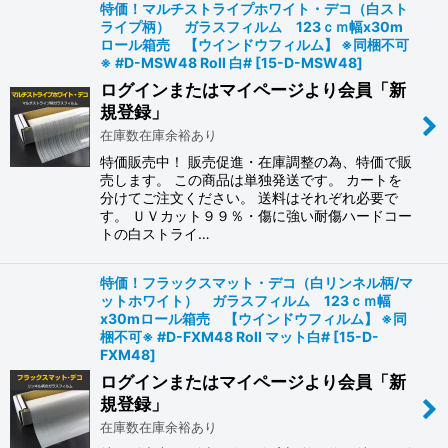
特価！マルチストライプホワイト・デコ（白スト
ライプ柄） ガラスフィルム 123ｃｍ幅x30m
ロール箱売 【ウインドウフィルム】 ※同梱不可
※ #D-MSW48 Roll 白#
[
15-D-MSW48
]
ログインまたはマイページより会員「新
規登録」
在庫数在庫余裕あり
特価販売中！ 販売促進・在庫調整の為、特価で販
売します。 この商品は単独発送です。 カートを
分けてご注文ください。 送料はそれぞれ必要で
す。 ＵＶカット９９％・傷に強い耐傷ハードコー
トの白ストライ…
特価！フラックスマット・デコ（白リンネル柄/マ
ットホワイト） ガラスフィルム 123ｃｍ幅
x30mロール箱売 【ウインドウフィルム】 ※同
梱不可※ #D-FXM48 Roll マット白#
[
15-D-
FXM48
]
ログインまたはマイページより会員「新
規登録」
在庫数在庫余裕あり