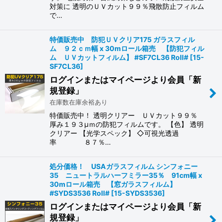
対策に 透明のＵＶカット９９％飛散防止フィルム
で…
特価販売中 防犯ＵＶクリア175 ガラスフィル
ム ９２ｃｍ幅 x 30mロール箱売 【防犯フィル
ム ＵＶカットフィルム】 #SF7CL36 Roll#
[
15-
SF7CL36
]
ログインまたはマイページより会員「新
規登録」
在庫数在庫余裕あり
特価販売中！ 透明クリアー ＵＶカット９９％
厚み１９３μｍの防犯フィルムです。 【色】 透明
クリアー 【光学スペック】 ◇可視光透過
率 ８７％…
処分価格！ USAガラスフィルム シンフォニー
35 ニュートラルハーフミラー35％ 91cm幅 x
30mロール箱売 【窓ガラスフィルム】
#SYDS3536 Roll#
[
15-SYDS3536
]
ログインまたはマイページより会員「新
規登録」