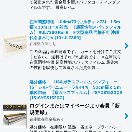
て製造された貴金属多層スパッタコーティングフ
ィルムです。 最高レベ…
在庫調整特価 Ultima73 (ウルティマ73) 1.5m
幅 x 30mロール箱売 【超高性能スパッタフィル
ム】 #UL7360 Roll# ※大型商品 同梱不可 沖縄
代引き不可※
[
10-UL7360
]
在庫数在庫なし
この商品は単独発送です。 カートを分けてご注文
ください。 送料はそれぞれ必要です。 ※在庫限り
在庫調整特価 超高性能スパッタフィルム 最先端
の技術を駆使して製造された貴金属…
処分価格！ USAガラスフィルム シンフォニー
15 シルバーニュートラル14％ 50cm幅 x １m
単位切売 【窓ガラスフィルム】 #SYDS1520C#
[
15-SYDS1520C
]
ログインまたはマイページより会員「新
規登録」
在庫数在庫余裕あり
処分価格！在庫限り 遮熱・省エネ・プライバシー