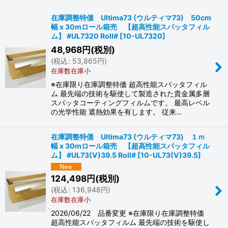
表示数
:
在庫調整特価 Ultima73 (ウルティマ73) 50cm
幅 x 30mロール箱売 【超高性能スパッタフィル
並び順
:
ム】 #UL7320 Roll#
[
10-UL7320
]
48,968
円
(税別)
絞り込む
(
税込
:
53,865
円
)
在庫数在庫小
※在庫限り在庫調整特価 超高性能スパッタフィル
ム 最先端の技術を駆使して製造された貴金属多層
スパッタコーティングフィルムです。 最高レベル
の光学性能 遮熱効果を有します。 従来…
在庫調整特価 Ultima73 (ウルティマ73) １ｍ
幅 x 30mロール箱売 【超高性能スパッタフィル
ム】 #UL73(V)39.5 Roll#
[
10-UL73(V)39.5
]
124,498
円
(税別)
(
税込
:
136,948
円
)
在庫数在庫小
2026/06/22 品番変更 ※在庫限り在庫調整特価
超高性能スパッタフィルム 最先端の技術を駆使し