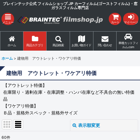
ブレインテック公式 フィルムショップ.JP カーフィルム(ゴーストフィルム)・窓
ガラスフィルム専門店
メニュー
カート
マイページ
車種カットフィ
ホーム
商品カテゴリ
商品検索
お買い物ガイド
問い合わせ
ルム.com
ホーム
>
建物用 アウトレット・ワケアリ特価
建物用 アウトレット・ワケアリ特価
【アウトレット特価】
在庫限り・過剰在庫・在庫調整・ハンパ在庫など不具合の無い特価
品
【ワケアリ特価】
Ｂ品・規格外スペック・規格外サイズ
表示順変更
閉じる
60
件