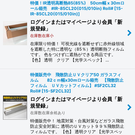
特価！IR透明高断熱85(85%) 50cm幅 x 30mロ
ール箱売 #IR-85CL20(015/010in) Roll#
[
15-
IR-85CL20(015/010in)
]
ログインまたはマイページより会員「新
規登録」
在庫数在庫小
在庫限り特価！ 可視光線を遮断せずに赤外線領域
を遮断した特に透明な（85％）透明断熱フィルム
です。 色をつけずに遮熱ができる商品です。
【色】 透明 クリア 【光学スペック】 …
特価販売中 飛散防止ＵＶクリア50 ガラスフィ
ルム 82ｃｍ幅x30mロール箱売 【飛散防止
フィルム ＵＶカットフィルム】 #SF2CL32
Roll#
[
15-SF2CL32
]
ログインまたはマイページより会員「新
規登録」
在庫数在庫余裕あり
特価販売中！ 地震対策・台風対策などガラス飛散
防止安全対策に 透明のＵＶカット９９％飛散防止
フィルムです。 【色】 透明クリア 【光学スペッ