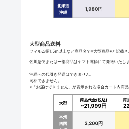
北海道
1,980円
沖縄
大型商品送料
フィルム幅1.5m以上など商品名で※大型商品※と記載
佐川急便または一部商品はヤマト運輸にて発送いたし
沖縄への代引き発送はできません。
同梱できません。
※「お届けできません」が表示される場合カート内商
商品代金(税込)
商
大型
~21,999円
2
本州
2,200円
四国