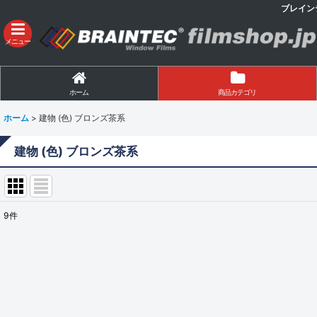
ブレイン
メニュー
ホーム
商品カテゴリ
ホーム
>
建物 (色) ブロンズ茶系
建物 (色) ブロンズ茶系
9
件
表示数
:
並び順
: