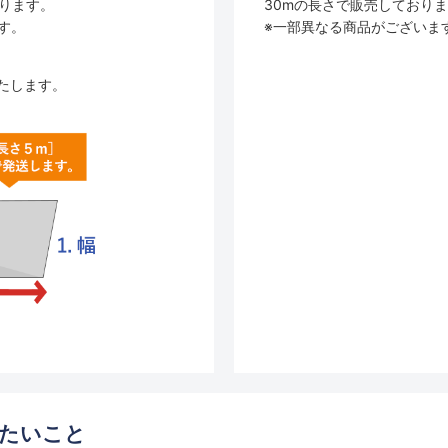
30mの長さで販売しており
おります。
※一部異なる商品がございま
す。
たします。
たいこと