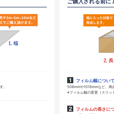
ご購入される前に 
フィルム幅につい
508mmや1016mmなど
ます。
※フィルム幅の変更（スリッ
フィルムの長さに