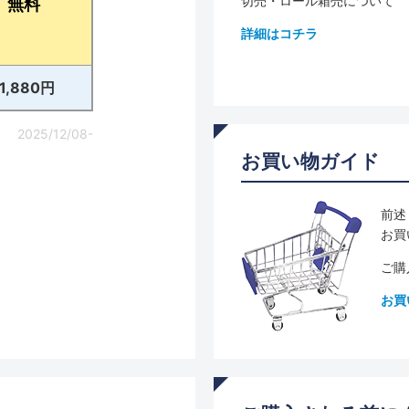
切売・ロール箱売について
無料
詳細はコチラ
11,880円
2025/12/08-
お買い物ガイド
前述
お買
ご購
お買