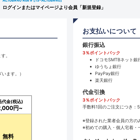
AL10BR40 Roll #
[
15-AL10BR40
]
ログインまたはマイページより会員「新規登録」
お支払いについて
銀行振込
3％ポイントバック
ます。
ドコモSMTBネット銀行
ゆうちょ銀行
PayPay銀行
ざいます。）
楽天銀行
代金引換
3％ポイントバック
品代金(税込)
手数料1回のご注文につき：5
2,000円~
※登録された業者会員の方の
※初めての購入・個人宅着・
無料