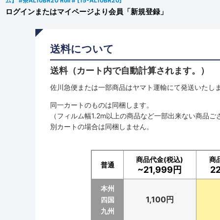
ム】 #茶AL10BR20 Roll #
[
15-AL10BR20
]
ログインまたはマイページより会員「新規登録」
送料について
送料（カート内で自動計算されます。）
佐川急便または一部商品はヤマト運輸にて発送いたし
同一カートのものは同梱します。
（フィルム幅1.2m以上の商品など一部出来ない商品ご
別カートの場合は同梱しません。
商品代金(税込)
商
普通
~21,999円
2
本州
1,100円
四国
九州