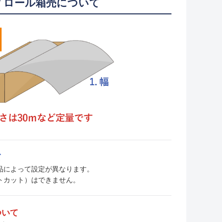
/ ロール箱売について
て
、商品によって設定が異なります。
トカット）はできません。
ついて