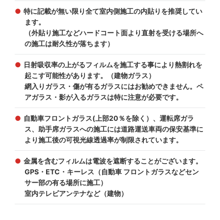
特に記載が無い限り全て室内側施工の内貼りを推奨してい
ます。
（外貼り施工などハードコート面より直射を受ける場所へ
の施工は耐久性が落ちます）
日射吸収率の上がるフィルムを施工する事により熱割れを
起こす可能性があります。（建物ガラス）
網入りガラス・傷が有るガラスにはお勧めできません。ペ
アガラス・影が入るガラスは特に注意が必要です。
自動車フロントガラス(上部20％を除く）、運転席ガラ
ス、助手席ガラスへの施工には道路運送車両の保安基準に
より施工後の可視光線透過率が制限されています。
金属を含むフィルムは電波を遮断することがございます。
GPS・ETC・キーレス（自動車 フロントガラスなどセン
サー部の有る場所に施工）
室内テレビアンテナなど（建物）