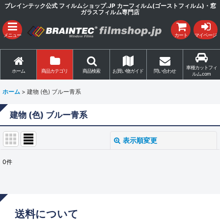
ブレインテック公式 フィルムショップ.JP カーフィルム(ゴーストフィルム)・窓
ガラスフィルム専門店
メニュー
カート
マイページ
車種カットフィ
ホーム
商品カテゴリ
商品検索
お買い物ガイド
問い合わせ
ルム.com
ホーム
>
建物 (色) ブルー青系
建物 (色) ブルー青系
表示順変更
閉じる
0
件
表示数
:
並び順
:
送料について