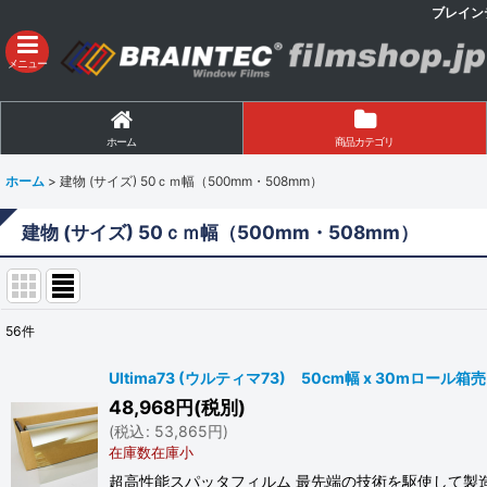
ブレイン
メニュー
ホーム
商品カテゴリ
ホーム
>
建物 (サイズ) 50ｃｍ幅（500mm・508mm）
建物 (サイズ) 50ｃｍ幅（500mm・508mm）
56
件
表示数
:
Ultima73 (ウルティマ73) 50cm幅 x 30mロー
48,968
円
(税別)
並び順
:
(
税込
:
53,865
円
)
在庫数在庫小
超高性能スパッタフィルム 最先端の技術を駆使して製