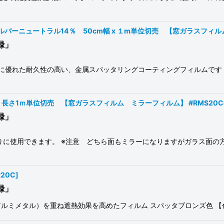
ーニュートラル14％ 50cm幅 x １m単位切売 【窓ガラスフィルム】 
録」
 に優れた耐久性の高い、金属スパッタリングコーティングフィルムです
 長さ1ｍ単位切売 【窓ガラスフィルム ミラーフィルム】 #RMS20C
録」
りに使用できます。 ※注意 どちら面もミラーになりますがガラス面の
R20C
]
録」
ルミメタル）を重ね遮熱効果を高めたフィルム スパッタブロンズ色 【色