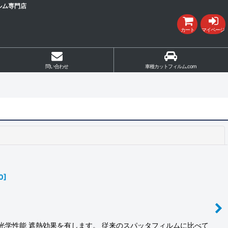
ルム専門店
カート
マイページ
問い合わせ
車種カットフィルム.com
閉じる
0
]
光学性能 遮熱効果を有します。 従来のスパッタフィルムに比べて