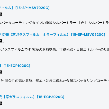
フィルム】
[
15-SP-MSV7020C
]
録」
スパッタコーティングタイプの微淡シルバーミラー 【色】 シルバーミラ
 長さ切売【窓ガラスフィルム ミラーフィルム】
[
15-SP-MSV0520C
]
録」
ガラスフィルムです 究極の遮熱効果、可視光線・日射エネルギーの反
】
[
15-ECP1020C
]
録」
た 耐久性の高い遮熱、省エネ効果に優れた金属スパッタリングコーテ
切売【窓ガラスフィルム】
[
15-ECP2020C
]
録」