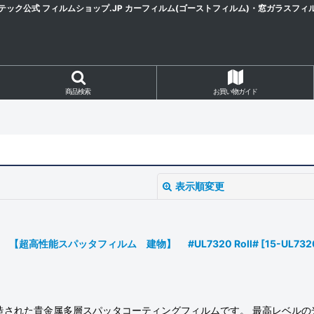
テック公式 フィルムショップ.JP カーフィルム(ゴーストフィルム)・窓ガラスフィ
商品検索
お買い物ガイド
表示順変更
ル箱売 【超高性能スパッタフィルム 建物】 #UL7320 Roll#
[
15-UL732
絞り込む
造された貴金属多層スパッタコーティングフィルムです。 最高レベルの