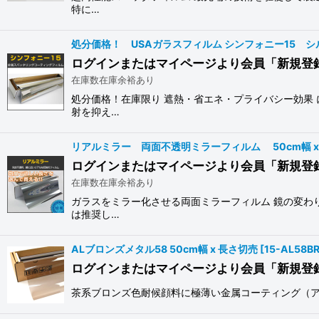
特に…
処分価格！ USAガラスフィルム シンフォニー15 シルバ
ログインまたはマイページより会員「新規登
在庫数在庫余裕あり
処分価格！在庫限り 遮熱・省エネ・プライバシー効果
射を抑え…
リアルミラー 両面不透明ミラーフィルム 50cm幅 x
ログインまたはマイページより会員「新規登
在庫数在庫余裕あり
ガラスをミラー化させる両面ミラーフィルム 鏡の変わ
は推奨し…
ALブロンズメタル58 50cm幅 x 長さ切売
[
15-AL58B
ログインまたはマイページより会員「新規登
茶系ブロンズ色耐候顔料に極薄い金属コーティング（ア