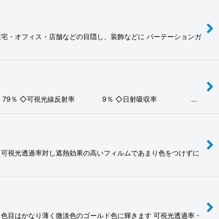
住宅・オフィス・店舗などの目隠し、装飾などに パーテーションガ
透過率 79％ ◇可視光線反射率 9％ ◇日射吸収率 …
 可視光透過率対し遮熱効果の高いフィルムであまり色をつけずに
 色目はかなり薄く微淡色のゴールド色に輝きます 可視光透過率・