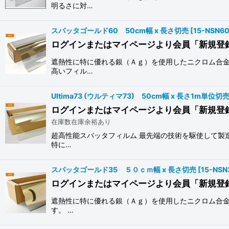
明るさに対…
スパッタゴールド60 50cm幅 x 長さ切売
[
15-NSN6
ログインまたはマイページより会員「新規登
遮熱性に特に優れる銀（Ａｇ）を使用したニクロム合金
高いフィル…
Ultima73 (ウルティマ73) 50cm幅 x 長さ1m
ログインまたはマイページより会員「新規登
在庫数在庫余裕あり
超高性能スパッタフィルム 最先端の技術を駆使して製
特に…
スパッタゴールド35 ５０ｃｍ幅 x 長さ切売
[
15-NS
ログインまたはマイページより会員「新規登
遮熱性に特に優れる銀（Ａｇ）を使用したニクロム合金
す。 …