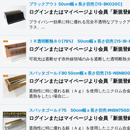
ブラックアウト 50cm幅 x 長さ切売
[
15-BKO20C
]
ログインまたはマイページより会員「新規登
プライバシー効果に特に優れる完全不透明なブラックア
ラス、…
ＩＲ透明断熱８０(79%) 50cm幅 x 長さ切売
[
15-IR
ログインまたはマイページより会員「新規登
可視光は遮断せず赤外線領域のみを遮断した透明断
スパッタゴールド80 50cm幅 x 長さ切売
[
15-NSN80
ログインまたはマイページより会員「新規登
遮熱性に特に優れる銀（Ａｇ）を使用したニクロム合金
遮熱をしたい場合に…
スパッタゴールド75 50cm幅 x 長さ切売 #NSN75GD
ログインまたはマイページより会員「新規登
遮熱性に特に優れる銀（Ａｇ）を使用したニクロム合金