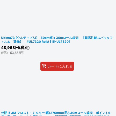
Ultima73 (ウルティマ73) 50cm幅 x 30mロール箱売 【超高性能スパッタフ
ィルム 建物】 #UL7320 Roll#
[
15-UL7320
]
48,968
円
(税別)
(
税込
:
53,865
円
)
カートに入れる
外貼り 3M フロスト・ミルキー 幅1270mm×長さ30mロール箱売 ポイント6