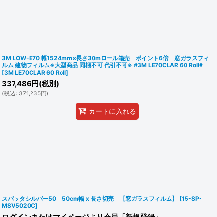
3M LOW-E70 幅1524mm×長さ30mロール箱売 ポイント6倍 窓ガラスフィ
ルム 建物フィルム※大型商品 同梱不可 代引不可※ #3M LE70CLAR 60 Roll#
[
3M LE70CLAR 60 Roll
]
337,486
円
(税別)
(
税込
:
371,235
円
)
カートに入れる
スパッタシルバー50 50cm幅 x 長さ切売 【窓ガラスフィルム】
[
15-SP-
MSV5020C
]