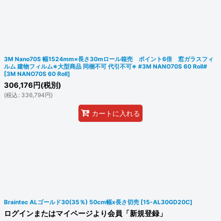
3M Nano70S 幅1524mm×長さ30mロール箱売 ポイント6倍 窓ガラスフィ
ルム 建物フィルム※大型商品 同梱不可 代引不可※ #3M NANO70S 60 Roll#
[
3M NANO70S 60 Roll
]
306,176
円
(税別)
(
税込
:
336,794
円
)
カートに入れる
Braintec ALゴールド30(35％) 50cm幅x長さ切売
[
15-AL30GD20C
]
ログインまたはマイページより会員「新規登録」