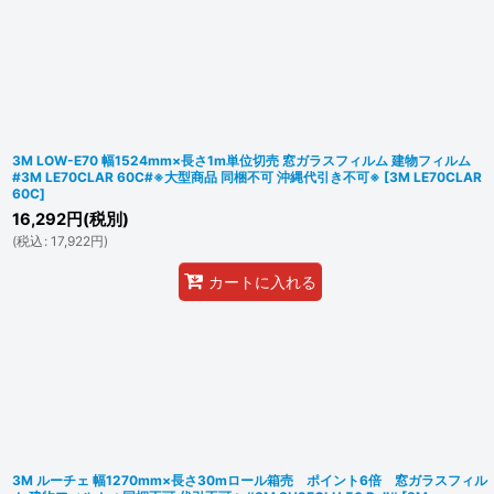
3M LOW-E70 幅1524mm×長さ1m単位切売 窓ガラスフィルム 建物フィルム
#3M LE70CLAR 60C#※大型商品 同梱不可 沖縄代引き不可※
[
3M LE70CLAR
60C
]
16,292
円
(税別)
(
税込
:
17,922
円
)
カートに入れる
3M ルーチェ 幅1270mm×長さ30mロール箱売 ポイント6倍 窓ガラスフィル