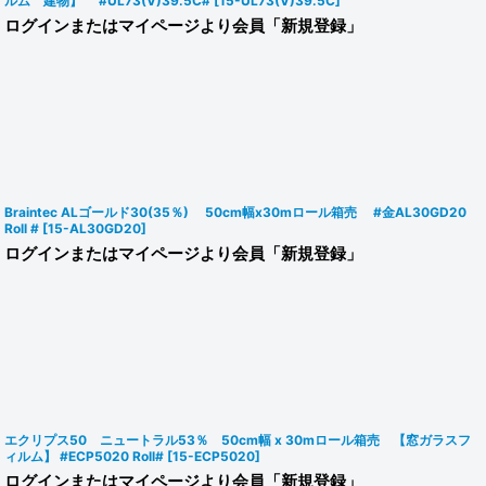
ルム 建物】 #UL73(V)39.5C#
[
15-UL73(V)39.5C
]
ログインまたはマイページより会員「新規登録」
Braintec ALゴールド30(35％) 50cm幅x30mロール箱売 #金AL30GD20
Roll #
[
15-AL30GD20
]
ログインまたはマイページより会員「新規登録」
エクリプス50 ニュートラル53％ 50cm幅 x 30mロール箱売 【窓ガラスフ
ィルム】 #ECP5020 Roll#
[
15-ECP5020
]
ログインまたはマイページより会員「新規登録」