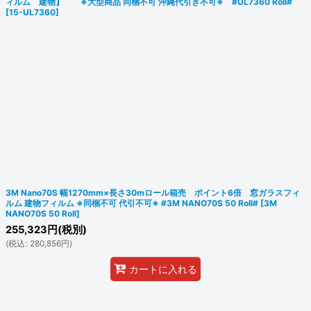
ィルム 建物】 ※大型商品 同梱不可 沖縄代引き不可※ #UL7360 Roll#
[
15-UL7360
]
3M Nano70S 幅1270mm×長さ30mロール箱売 ポイント6倍 窓ガラスフィ
ルム 建物フィルム ※同梱不可 代引不可※ #3M NANO70S 50 Roll#
[
3M
NANO70S 50 Roll
]
255,323
円
(税別)
(
税込
:
280,856
円
)
カートに入れる