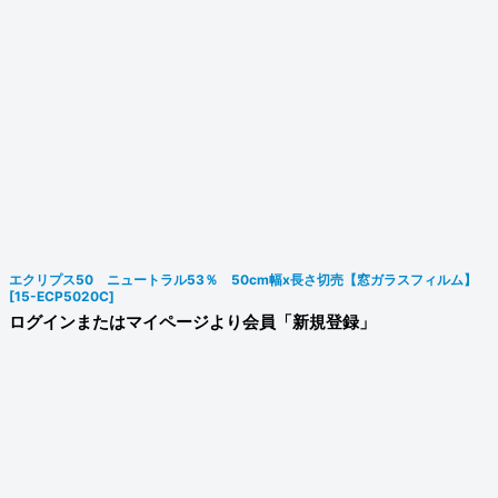
エクリプス50 ニュートラル53％ 50cm幅x長さ切売【窓ガラスフィルム】
[
15-ECP5020C
]
ログインまたはマイページより会員「新規登録」