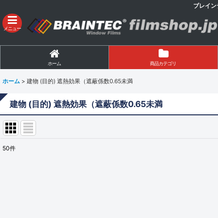
ブレイン
メニュー
ホーム
商品カテゴリ
ホーム
>
建物 (目的) 遮熱効果（遮蔽係数0.65未満
建物 (目的) 遮熱効果（遮蔽係数0.65未満
50
件
表示数
:
並び順
: