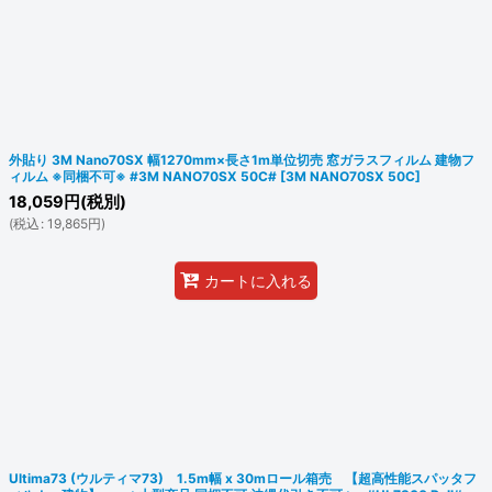
外貼り 3M Nano70SX 幅1270mm×長さ1m単位切売 窓ガラスフィルム 建物フ
ィルム ※同梱不可※ #3M NANO70SX 50C#
[
3M NANO70SX 50C
]
18,059
円
(税別)
(
税込
:
19,865
円
)
カートに入れる
Ultima73 (ウルティマ73) 1.5m幅 x 30mロール箱売 【超高性能スパッタフ