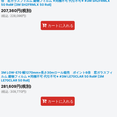
倍 窓ガラスフィルム 建物フィルム ※同梱不可 代引不可※ #3M SH2FRMLX
50 Roll#
[
3M SH2FRMLX 50 Roll
]
207,360
円
(税別)
(
税込
:
228,096
円
)
カートに入れる
3M LOW-E70 幅1270mm×長さ30mロール箱売 ポイント6倍 窓ガラスフィ
ルム 建物フィルム ※同梱不可 代引不可※ #3M LE70CLAR 50 Roll#
[
3M
LE70CLAR 50 Roll
]
281,609
円
(税別)
(
税込
:
309,770
円
)
カートに入れる