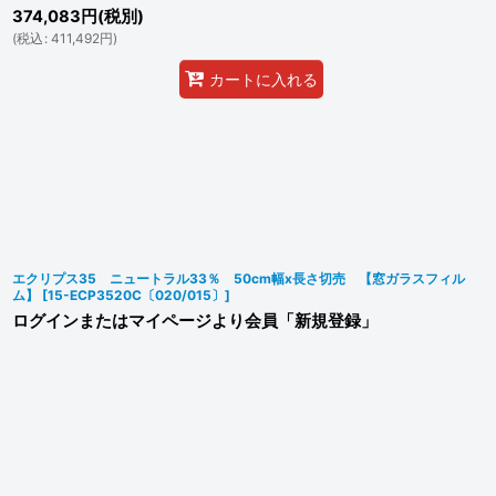
374,083
円
(税別)
(
税込
:
411,492
円
)
カートに入れる
エクリプス35 ニュートラル33％ 50cm幅x長さ切売 【窓ガラスフィル
ム】
[
15-ECP3520C〔020/015〕
]
ログインまたはマイページより会員「新規登録」