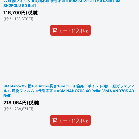
ム 建物フィルム ※同梱不可 代引不可※ #3M SH2FGLU 50 Roll#
[
3M
SH2FGLU 50 Roll
]
116,700
円
(税別)
(
税込
:
128,370
円
)
カートに入れる
3M Nano70S 幅1016mm×長さ30mロール箱売 ポイント6倍 窓ガラスフィ
ルム 建物フィルム ※代引不可※ #3M NANO70S 40 Roll#
[
3M NANO70S 40
Roll
]
218,064
円
(税別)
(
税込
:
239,871
円
)
カートに入れる