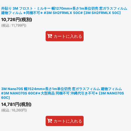
外貼り 3M フロスト・ミルキー 幅1270mm×長さ1m単位切売 窓ガラスフィルム
建物フィルム ※同梱不可※ #3M SH2FRMLX 50C#
[
3M SH2FRMLX 50C
]
10,726
円
(税別)
(
税込
:
11,799
円
)
カートに入れる
3M Nano70S 幅1524mm×長さ1m単位切売 窓ガラスフィルム 建物フィルム
#3M NANO70S 60C#※大型商品 同梱不可 沖縄代引き不可※
[
3M NANO70S
60C
]
14,781
円
(税別)
(
税込
:
16,260
円
)
カートに入れる