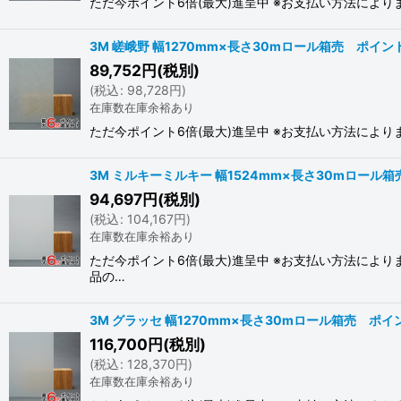
ただ今ポイント6倍(最大)進呈中 ※お支払い方法によ
3M 嵯峨野 幅1270mm×長さ30mロール箱売 ポイント6
89,752
円
(税別)
(
税込
:
98,728
円
)
在庫数在庫余裕あり
ただ今ポイント6倍(最大)進呈中 ※お支払い方法によ
3M ミルキーミルキー 幅1524mm×長さ30mロール箱売
94,697
円
(税別)
(
税込
:
104,167
円
)
在庫数在庫余裕あり
ただ今ポイント6倍(最大)進呈中 ※お支払い方法によ
品の…
3M グラッセ 幅1270mm×長さ30mロール箱売 ポイント
116,700
円
(税別)
(
税込
:
128,370
円
)
在庫数在庫余裕あり