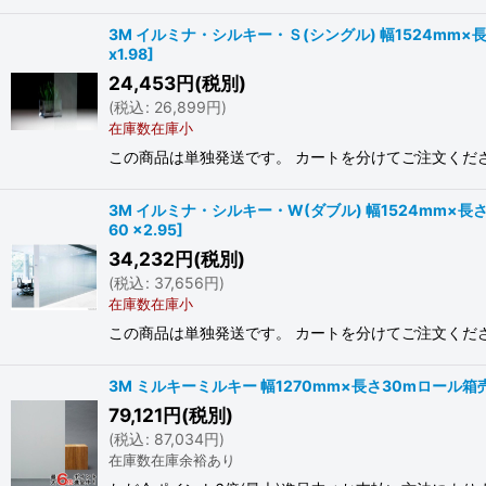
3M イルミナ・シルキー・Ｓ(シングル) 幅1524mm×長さ1
x1.98
]
24,453
円
(税別)
(
税込
:
26,899
円
)
在庫数在庫小
この商品は単独発送です。 カートを分けてご注文ください。
3M イルミナ・シルキー・W(ダブル) 幅1524mm×長さ2.
60 x2.95
]
34,232
円
(税別)
(
税込
:
37,656
円
)
在庫数在庫小
この商品は単独発送です。 カートを分けてご注文ください。
3M ミルキーミルキー 幅1270mm×長さ30mロール箱売
79,121
円
(税別)
(
税込
:
87,034
円
)
在庫数在庫余裕あり