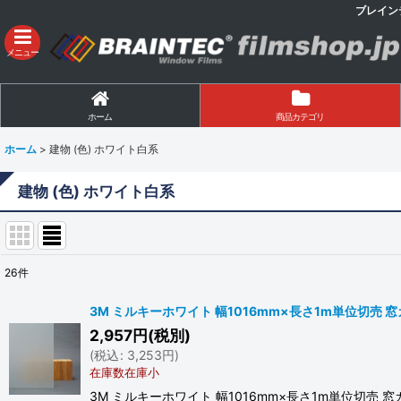
ブレイン
メニュー
ホーム
商品カテゴリ
ホーム
>
建物 (色) ホワイト白系
建物 (色) ホワイト白系
26
件
表示数
:
3M ミルキーホワイト 幅1016mm×長さ1m単位切売 窓ガ
2,957
円
(税別)
並び順
:
(
税込
:
3,253
円
)
在庫数在庫小
3M ミルキーホワイト 幅1016mm×長さ1m単位切売 窓ガ