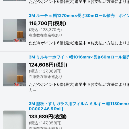
ただ今ポイント6倍(最大)進呈中 ※お支払い方法によ
3M ルーチェ 幅1270mm×長さ30mロール箱売 ポイント
116,700
円
(税別)
(
税込
:
128,370
円
)
在庫数在庫余裕あり
ただ今ポイント6倍(最大)進呈中 ※お支払い方法によ
3M ミルキーホワイト 幅1016mm×長さ60mロール箱売
124,608
円
(税別)
(
税込
:
137,069
円
)
在庫数在庫余裕あり
ただ今ポイント6倍(最大)進呈中 ※お支払い方法によ
カ…
3M 型板・すりガラス用フィルム ミルキー 幅1180mm×
DC002 46.5 Roll
]
133,689
円
(税別)
(
税込
:
147,058
円
)
在庫数在庫余裕あり