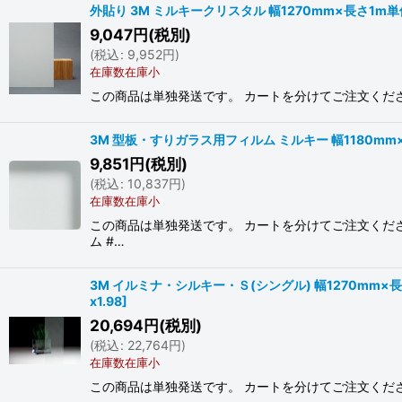
外貼り 3M ミルキークリスタル 幅1270mm×長さ1m単位
9,047
円
(税別)
(
税込
:
9,952
円
)
在庫数在庫小
この商品は単独発送です。 カートを分けてご注文ください。
3M 型板・すりガラス用フィルム ミルキー 幅1180mm×
9,851
円
(税別)
(
税込
:
10,837
円
)
在庫数在庫小
この商品は単独発送です。 カートを分けてご注文ください
ム #…
3M イルミナ・シルキー・Ｓ(シングル) 幅1270mm×長さ1
x1.98
]
20,694
円
(税別)
(
税込
:
22,764
円
)
在庫数在庫小
この商品は単独発送です。 カートを分けてご注文ください。