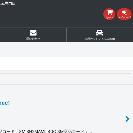
ルム専門店
カート
マイページ
問い合わせ
車種カットフィルム.com
閉じる
40C
]
コード：3M SH2MAML 40C 3M商品コード：…