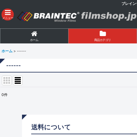
ブレイン
メニュー
ホーム
商品カテゴリ
ホーム
>
------
------
0
件
表示数
:
並び順
:
送料について