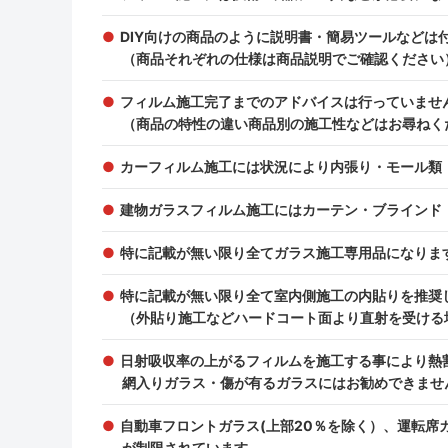
DIY向けの商品のように説明書・簡易ツールなどは
（商品それぞれの仕様は商品説明でご確認ください
フィルム施工完了までのアドバイスは行っていませ
（商品の特性の違い商品別の施工性などはお尋ねく
カーフィルム施工には状況により内張り・モール類
建物ガラスフィルム施工にはカーテン・ブラインド
特に記載が無い限り全てガラス施工専用品になりま
特に記載が無い限り全て室内側施工の内貼りを推奨
（外貼り施工などハードコート面より直射を受ける
日射吸収率の上がるフィルムを施工する事により熱
網入りガラス・傷が有るガラスにはお勧めできませ
自動車フロントガラス(上部20％を除く）、運転
が制限されています。