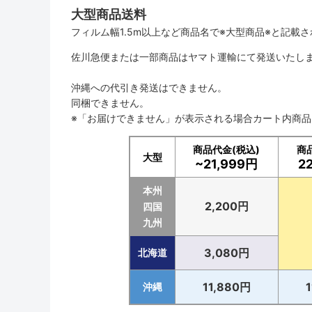
大型商品送料
フィルム幅1.5m以上など商品名で※大型商品※と記載
佐川急便または一部商品はヤマト運輸にて発送いたし
沖縄への代引き発送はできません。
同梱できません。
※「お届けできません」が表示される場合カート内商
商品代金(税込)
商
大型
~21,999円
2
本州
2,200円
四国
九州
3,080円
北海道
11,880円
沖縄