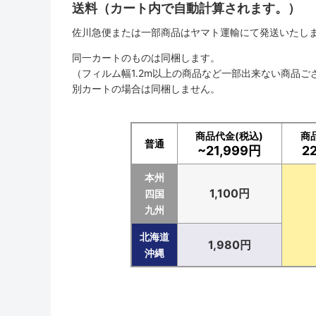
送料（カート内で自動計算されます。）
佐川急便または一部商品はヤマト運輸にて発送いたし
同一カートのものは同梱します。
（フィルム幅1.2m以上の商品など一部出来ない商品ご
別カートの場合は同梱しません。
商品代金(税込)
商
普通
~21,999円
2
本州
1,100円
四国
九州
北海道
1,980円
沖縄