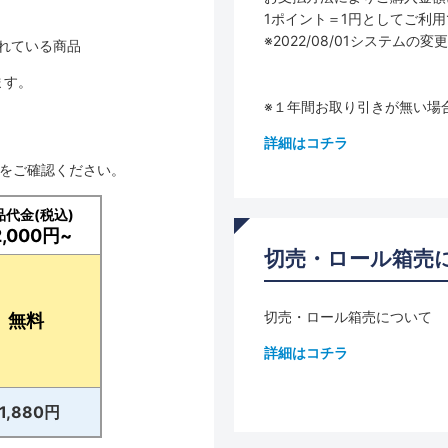
1ポイント＝1円としてご利
※2022/08/01システ
されている商品
ます。
※１年間お取り引きが無い場
詳細はコチラ
品をご確認ください。
品代金(税込)
2,000円~
切売・ロール箱売
切売・ロール箱売について
無料
詳細はコチラ
11,880円