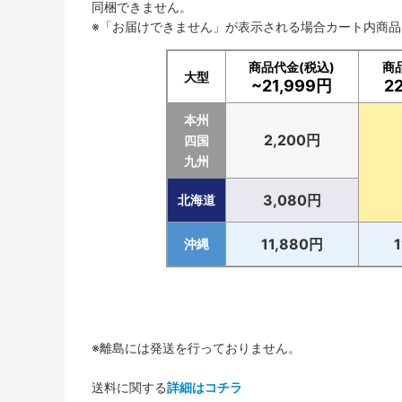
同梱できません。
※「お届けできません」が表示される場合カート内商
商品代金(税込)
商
大型
~21,999円
2
本州
2,200円
四国
九州
3,080円
北海道
11,880円
沖縄
※離島には発送を行っておりません。
送料に関する
詳細はコチラ