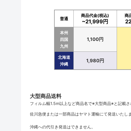
商品代金(税込)
商
普通
~21,999円
2
本州
1,100円
四国
九州
北海道
1,980円
沖縄
大型商品送料
フィルム幅1.5m以上など商品名で※大型商品※と記載
佐川急便または一部商品はヤマト運輸にて発送いたし
沖縄への代引き発送はできません。