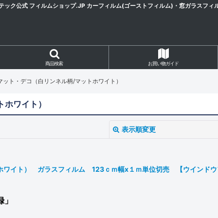
テック公式 フィルムショップ.JP カーフィルム(ゴーストフィルム)・窓ガラスフィ
商品検索
お買い物ガイド
クスマット・デコ（白リンネル柄/マットホワイト）
ットホワイト）
表示順変更
イト） ガラスフィルム 123ｃｍ幅x１ｍ単位切売 【ウインドウフィル
録」
絞り込む