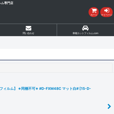
ルム専門店
カート
マイページ
問い合わせ
車種カットフィルム.com
閉じる
ム】 ※同梱不可※ #D-FXM48C マット白#
[
15-D-