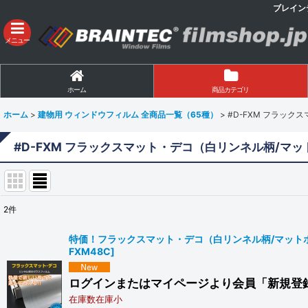
ブレイン
メニュー
ホーム
商品カテゴリ
ホーム
>
建物用 ウィンドウフィルム 全商品一覧（65種）
>
#D-FXM フラッ
#D-FXM フラックスマット・デコ（白リンネル柄/マ
2
件
表示数
:
特価！フラックスマット・デコ（白リンネル柄/マットホワ
FXM48C
]
並び順
:
ログインまたはマイページより会員「新規登
在庫数在庫小