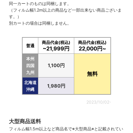
同一カートのものは同梱します。
（フィルム幅1.2m以上の商品など一部出来ない商品ございま
す。）
別カートの場合は同梱しません。
商品代金(税込)
商品代金(税込)
普通
~21,999円
22,000円~
本州
1,100円
四国
九州
無料
北海道
1,980円
沖縄
2023/10/02-
大型商品送料
フィルム幅1.5m以上など商品名で※大型商品※と記載されてい