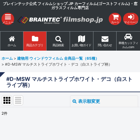
ブレインテック公式 フィルムショップ.JP カーフィルム(ゴーストフィルム)・窓
ガラスフィルム専門店
メニュー
カート
マイページ
車種カットフィ
ホーム
商品カテゴリ
商品検索
お買い物ガイド
問い合わせ
ルム.com
ホーム
>
建物用 ウィンドウフィルム 全商品一覧（65種）
>
#D-MSW マルチストライプホワイト・デコ（白ストライプ柄）
#D-MSW マルチストライプホワイト・デコ（白スト
ライプ柄）
表示順変更
閉じる
2
件
表示数
:
並び順
: