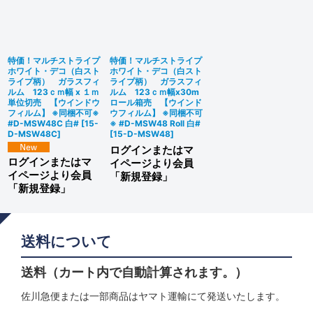
絞り込む
特価！マルチストライプ
特価！マルチストライプ
ホワイト・デコ（白スト
ホワイト・デコ（白スト
ライプ柄） ガラスフィ
ライプ柄） ガラスフィ
ルム 123ｃｍ幅 x １ｍ
ルム 123ｃｍ幅x30m
単位切売 【ウインドウ
ロール箱売 【ウインド
フィルム】 ※同梱不可※
ウフィルム】 ※同梱不可
#D-MSW48C 白#
[
15-
※ #D-MSW48 Roll 白#
D-MSW48C
]
[
15-D-MSW48
]
ログインまたはマ
ログインまたはマ
イページより会員
イページより会員
「新規登録」
「新規登録」
送料について
送料（カート内で自動計算されます。）
佐川急便または一部商品はヤマト運輸にて発送いたします。