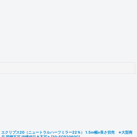
閉じる
エクリプス20（ニュートラルハーフミラー22％） 1.5m幅x長さ切売 ※大型商
品 同梱不可 沖縄代引き不可※
[
10-ECP2060C
]