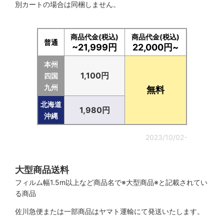
別カートの場合は同梱しません。
商品代金(税込)
商品代金(税込)
普通
~21,999円
22,000円~
本州
1,100円
四国
九州
無料
北海道
1,980円
沖縄
2023/10/02-
大型商品送料
フィルム幅1.5m以上など商品名で※大型商品※と記載されてい
る商品
佐川急便または一部商品はヤマト運輸にて発送いたします。