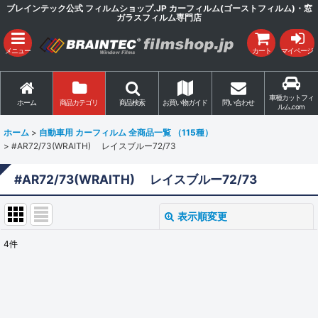
ブレインテック公式 フィルムショップ.JP カーフィルム(ゴーストフィルム)・窓
ガラスフィルム専門店
メニュー
カート
マイページ
車種カットフィ
ホーム
商品カテゴリ
商品検索
お買い物ガイド
問い合わせ
ルム.com
ホーム
>
自動車用 カーフィルム 全商品一覧 （115種）
>
#AR72/73(WRAITH) レイスブルー72/73
#AR72/73(WRAITH) レイスブルー72/73
表示順変更
閉じる
4
件
表示数
:
並び順
: