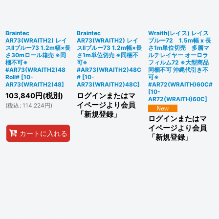
絞り込む
Braintec
Braintec
Wraith(レイス) レイス
AR73(WRAITH2) レイ
AR73(WRAITH2) レイ
ブルー72 1.5m幅 x 長
スIIブルー73 1.2m幅×長
スIIブルー73 1.2m幅×長
さ1m単位切売 多層マ
さ30mロール箱売 ※同
さ1m単位切売 ※同梱不
ルチレイヤー オーロラ
梱不可※
可※
フィルム72 ※大型商品
#AR73(WRAITH2)48
#AR73(WRAITH2)48C
同梱不可 沖縄代引き不
Roll#
[
10-
#
[
10-
可※
AR73(WRAITH2)48
]
AR73(WRAITH2)48C
]
#AR72(WRAITH)60C#
[
10-
103,840
円
(税別)
ログインまたはマ
AR72(WRAITH)60C
]
イページより会員
(
税込
:
114,224
円
)
「新規登録」
ログインまたはマ
イページより会員
カートに入れる
「新規登録」