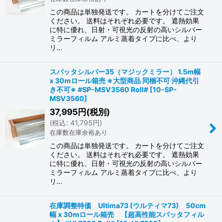
この商品は単独発送です。 カートを分けてご注文
ください。 送料はそれぞれ必要です。 遮熱効果
に特に優れ、日射・可視光の反射の高いシルバー
ミラーフィルム アルミ蒸着タイプに比べ、より
リ…
スパッタシルバー35（マジックミラー） 1.5m幅
x 30mロール箱売 ※大型商品 同梱不可 沖縄代引
き不可※ #SP-MSV3560 Roll#
[
10-SP-
MSV3560
]
37,995
円
(税別)
(
税込
:
41,795
円
)
在庫数在庫余裕あり
この商品は単独発送です。 カートを分けてご注文
ください。 送料はそれぞれ必要です。 遮熱効果
に特に優れ、日射・可視光の反射の高いシルバー
ミラーフィルム アルミ蒸着タイプに比べ、より
リ…
在庫調整特価 Ultima73 (ウルティマ73) 50cm
幅 x 30mロール箱売 【超高性能スパッタフィル