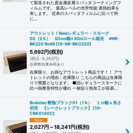
て製造された貴金属多層スパッタコーティングフ
ィルムです。 最高レベルの光学性能 遮熱効果を
有します。 従来のスパッタフィルムに比べて特
に…
アウトレット！Newレギュラー・スモーク
02（2％） 50cm幅×30mロール箱売 #NR-
BK220 Roll#
[
10-NR-BK0220
]
5,692
円
(税別)
(
税込
:
6,262
円
)
在庫数在庫余裕あり
在庫限り、お得なアウトレット商品です！！ アウ
トレットの理由：在庫限り こちらの商品は在庫限
りで廃盤となります。 ■旧レギュラースモークに
比べ熱整形特性が優れ 一枚貼り熱加工が容易…
Braintec 断熱ブラック01（1％） １ｍ幅 x 長さ
切売 【シークレットブラック】
[
10-
CBK0140C
]
2,027
円
～18,241
円
(税別)