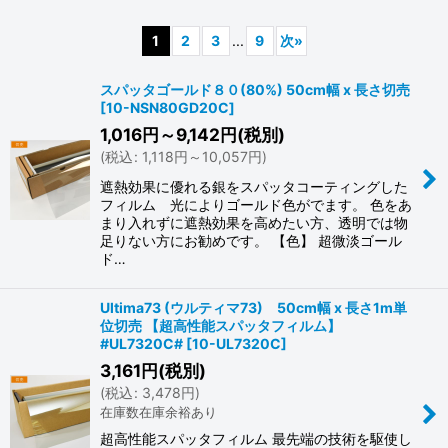
サブカテゴリ
:
1
2
3
...
9
次
»
表示数
:
スパッタゴールド８０(80%) 50cm幅 x 長さ切売
[
10-NSN80GD20C
]
1,016
円
～9,142
円
(税別)
並び順
:
(
税込
:
1,118
円
～10,057
円
)
遮熱効果に優れる銀をスパッタコーティングした
絞り込む
フィルム 光によりゴールド色がでます。 色をあ
まり入れずに遮熱効果を高めたい方、透明では物
足りない方にお勧めです。 【色】 超微淡ゴール
ド…
Ultima73 (ウルティマ73) 50cm幅 x 長さ1m単
位切売 【超高性能スパッタフィルム】
#UL7320C#
[
10-UL7320C
]
3,161
円
(税別)
(
税込
:
3,478
円
)
在庫数在庫余裕あり
超高性能スパッタフィルム 最先端の技術を駆使し