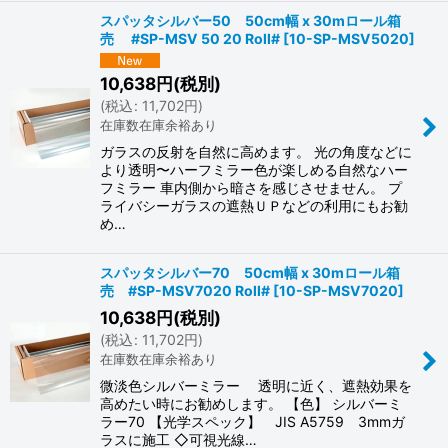
スパッタシルバー50 50cm幅 x 30mロール箱
売 #SP-MSV 50 20 Roll#
[
10-SP-MSV5020
]
10,638
円
(税別)
(
税込
:
11,702
円
)
在庫数在庫余裕あり
ガラスの反射を自然に高めます。 光の角度などに
より透明〜ハーフミラー色が楽しめる自然なハー
フミラー 車内側から暗さを感じさせません。 プ
ライバシーガラスの遮熱ＵＰなどの利用にもお勧
め…
スパッタシルバー70 50cm幅 x 30mロール箱
売 #SP-MSV7020 Roll#
[
10-SP-MSV7020
]
10,638
円
(税別)
(
税込
:
11,702
円
)
在庫数在庫余裕あり
微淡色シルバーミラー 透明に近く、遮熱効果を
高めたい時にお勧めします。 【色】 シルバーミ
ラー70 【光学スペック】 JIS A5759 3mmガ
ラスに施工 ◇可視光線…