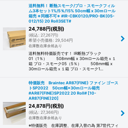
送料無料！ 断熱スモーク/プロ・スモークフィル
ム3本セット1%/5％/15% 50cm幅 x 30mロール
箱売 ※同梱不可※ #IR-CBK0120/PRO-BK(05-
012/15) 20 Roll3SET#
24,788
円
(税別)
(
税込
:
27,267
円
)
希望小売価格
:
29,504
円
在庫数在庫余裕あり
送料無料特価販売です！ IR断熱ブラック
01（1％） 508mm幅 x 30mロール箱売ｘ１
箱 プロ・スモーク05（5％） 508mm幅 x
30mロール箱売ｘ１箱 プロ・スモーク1…
特価販売 Braintec AR87(FINE) ファイン ゴース
トSP2022 50cm幅×30mロール箱売
#AR87(FINE)SP2022 20 Roll#
[
10-
AR87(FINE)20
]
24,878
円
(税別)
(
税込
:
27,366
円
)
在庫数在庫余裕あり
※特価販売 在庫調整、在庫入替の為 第7世代フィ