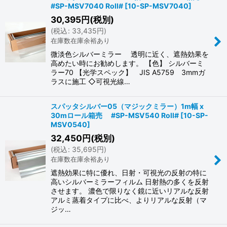
#SP-MSV7040 Roll#
[
10-SP-MSV7040
]
30,395
円
(税別)
(
税込
:
33,435
円
)
在庫数在庫余裕あり
微淡色シルバーミラー 透明に近く、遮熱効果を
高めたい時にお勧めします。 【色】 シルバーミ
ラー70 【光学スペック】 JIS A5759 3mmガ
ラスに施工 ◇可視光線…
スパッタシルバー05（マジックミラー）1m幅 x
30mロール箱売 #SP-MSV540 Roll#
[
10-SP-
MSV0540
]
32,450
円
(税別)
(
税込
:
35,695
円
)
在庫数在庫余裕あり
遮熱効果に特に優れ、日射・可視光の反射の特に
高いシルバーミラーフィルム 日射熱の多くを反射
させます。 濃色で限りなく鏡に近いリアルな反射
アルミ蒸着タイプに比べ、よりリアルな反射（マ
ジッ…