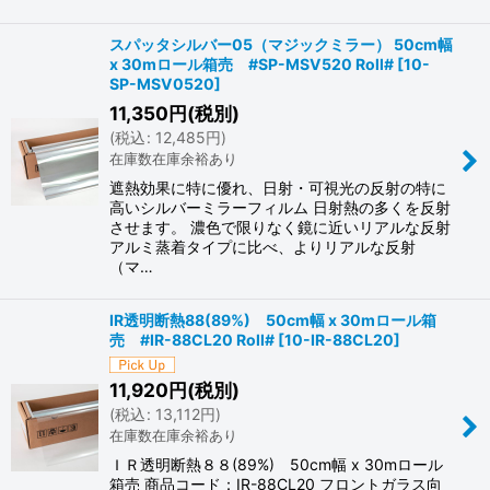
スパッタシルバー05（マジックミラー） 50cm幅
x 30mロール箱売 #SP-MSV520 Roll#
[
10-
SP-MSV0520
]
11,350
円
(税別)
(
税込
:
12,485
円
)
在庫数在庫余裕あり
遮熱効果に特に優れ、日射・可視光の反射の特に
高いシルバーミラーフィルム 日射熱の多くを反射
させます。 濃色で限りなく鏡に近いリアルな反射
アルミ蒸着タイプに比べ、よりリアルな反射
（マ…
IR透明断熱88(89%) 50cm幅 x 30mロール箱
売 #IR-88CL20 Roll#
[
10-IR-88CL20
]
11,920
円
(税別)
(
税込
:
13,112
円
)
在庫数在庫余裕あり
ＩＲ透明断熱８８(89%) 50cm幅 x 30mロール
箱売 商品コード：IR-88CL20 フロントガラス向