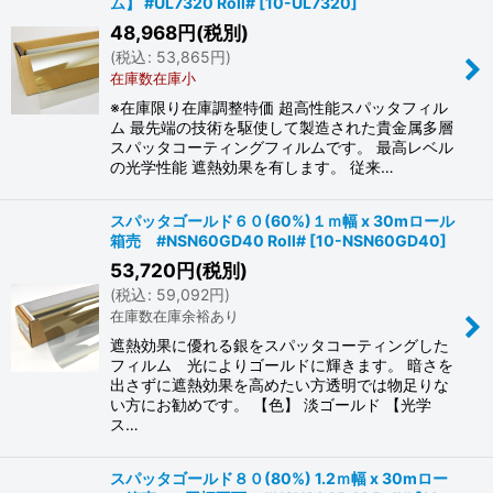
ム】 #UL7320 Roll#
[
10-UL7320
]
48,968
円
(税別)
(
税込
:
53,865
円
)
在庫数在庫小
※在庫限り在庫調整特価 超高性能スパッタフィル
ム 最先端の技術を駆使して製造された貴金属多層
スパッタコーティングフィルムです。 最高レベル
の光学性能 遮熱効果を有します。 従来…
スパッタゴールド６０(60%)１ｍ幅 x 30mロール
箱売 #NSN60GD40 Roll#
[
10-NSN60GD40
]
53,720
円
(税別)
(
税込
:
59,092
円
)
在庫数在庫余裕あり
遮熱効果に優れる銀をスパッタコーティングした
フィルム 光によりゴールドに輝きます。 暗さを
出さずに遮熱効果を高めたい方透明では物足りな
い方にお勧めです。 【色】 淡ゴールド 【光学
ス…
スパッタゴールド８０(80%) 1.2ｍ幅 x 30mロー