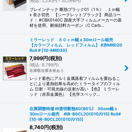
(
税込
:
2,230
円
～20,066
円
)
ブレインテック 断熱ブラック01（1％） １ｍ幅
x 長さ切売 【シークレットブラック】 商品コー
ド： #CBK0140C 国産大手フィルムメーカーの基
材を使用、耐候顔料カーボン（C Carb…
ミラーレッド ５０ｃｍ幅 x 30mロール箱売
【カラーフィルム レッドフィルム】 #赤MRD20
Roll #
[
10-MRD20
]
7,999
円
(税別)
(
税込
:
8,799
円
)
在庫数在庫余裕あり
レッド着色にアルミ金属蒸着フィルムを重ねるこ
とにより遮熱効果を高めたミラータイプのフィル
ム 日射・可視光線の反射が高い 【色】 ミラーレ
ッド（赤系金属色） 【光学スペック…
在庫調整特価 IR透明断熱80(80%) 50cm幅 x
30mロール箱売 #IR-80CL20(010/015) Roll#
[
10-IR-80CL20(010/015)
]
8,740
円
(税別)