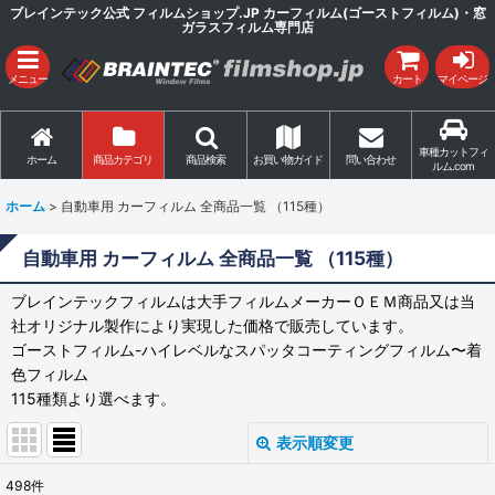
ブレインテック公式 フィルムショップ.JP カーフィルム(ゴーストフィルム)・窓
ガラスフィルム専門店
メニュー
カート
マイページ
車種カットフィ
ホーム
商品カテゴリ
商品検索
お買い物ガイド
問い合わせ
ルム.com
ホーム
>
自動車用 カーフィルム 全商品一覧 （115種）
自動車用 カーフィルム 全商品一覧 （115種）
ブレインテックフィルムは大手フィルムメーカーＯＥＭ商品又は当
社オリジナル製作により実現した価格で販売しています。
ゴーストフィルム-ハイレベルなスパッタコーティングフィルム〜着
色フィルム
115種類より選べます。
表示順変更
閉じる
498
件