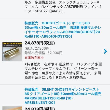
ルム 多層構造発色 ストラクチュラルカラー®
フィルム ブレインテック AR87(FINE) ファインゴ
ーストSP2022 旧AR87(…
特価販売 GHOST(ゴースト) オーロラ80
50cm幅 x 30mロール箱売 IR遮断 多層マルチレ
イヤー オーロラフィルム80 #AR80(GHOST)20
Roll#
[
10-AR80(GHOST)20
]
24,878
円
(税別)
(
税込
:
27,366
円
)
希望小売価格
:
62,000
円
在庫数在庫小
※特価販売 在庫限り 紫反射 オーロラタイプ 多層
マルチレイヤーフィルムです。 グリーン〜青〜
紫〜赤色 角度や光により表情を変えます。 多層
膜屈折反射によるＩＲ効果・遮熱効果…
特価販売 SILENT GHOST(サイレントゴースト
85 クリアゴースト85) 50cm幅×30mロール箱売
#AR85(SILENT)20 Roll#
[
10-
AR85(SILENT)20
]
24,878
円
(税別)