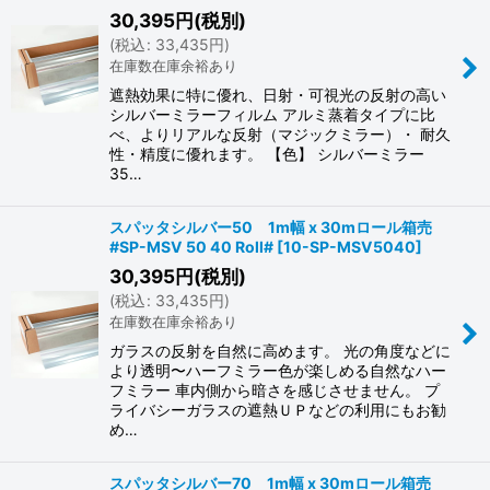
30,395
円
(税別)
(
税込
:
33,435
円
)
在庫数在庫余裕あり
遮熱効果に特に優れ、日射・可視光の反射の高い
シルバーミラーフィルム アルミ蒸着タイプに比
べ、よりリアルな反射（マジックミラー）・ 耐久
性・精度に優れます。 【色】 シルバーミラー
35…
スパッタシルバー50 1m幅 x 30mロール箱売
#SP-MSV 50 40 Roll#
[
10-SP-MSV5040
]
30,395
円
(税別)
(
税込
:
33,435
円
)
在庫数在庫余裕あり
ガラスの反射を自然に高めます。 光の角度などに
より透明〜ハーフミラー色が楽しめる自然なハー
フミラー 車内側から暗さを感じさせません。 プ
ライバシーガラスの遮熱ＵＰなどの利用にもお勧
め…
スパッタシルバー70 1m幅 x 30mロール箱売