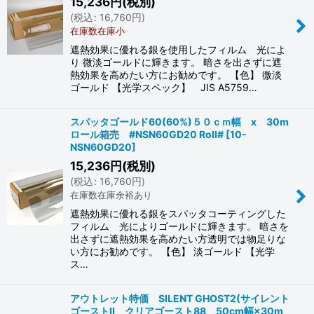
15,236
円
(税別)
(
税込
:
16,760
円
)
在庫数在庫小
遮熱効果に優れる銀を使用したフィルム 光によ
り 微淡ゴールドに輝きます。 暗さを出さずに遮
熱効果を高めたい方にお勧めです。 【色】 微淡
ゴールド 【光学スペック】 JIS A5759…
スパッタゴールド60(60%)５０ｃｍ幅 x 30m
ロール箱売 #NSN60GD20 Roll#
[
10-
NSN60GD20
]
15,236
円
(税別)
(
税込
:
16,760
円
)
在庫数在庫余裕あり
遮熱効果に優れる銀をスパッタコーティングした
フィルム 光によりゴールドに輝きます。 暗さを
出さずに遮熱効果を高めたい方透明では物足りな
い方にお勧めです。 【色】 淡ゴールド 【光学
ス…
アウトレット特価 SILENT GHOST2(サイレント
ゴーストII クリアゴースト88 50cm幅×30m