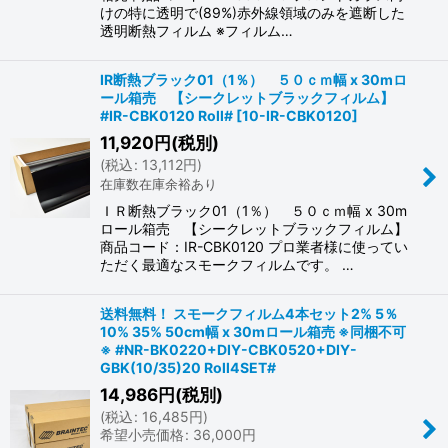
けの特に透明で(89%)赤外線領域のみを遮断した
透明断熱フィルム ※フィルム…
IR断熱ブラック01（1％） ５０ｃｍ幅 x 30mロ
ール箱売 【シークレットブラックフィルム】
#IR-CBK0120 Roll#
[
10-IR-CBK0120
]
11,920
円
(税別)
(
税込
:
13,112
円
)
在庫数在庫余裕あり
ＩＲ断熱ブラック01（1％） ５０ｃｍ幅 x 30m
ロール箱売 【シークレットブラックフィルム】
商品コード：IR-CBK0120 プロ業者様に使ってい
ただく最適なスモークフィルムです。 …
送料無料！ スモークフィルム4本セット2% 5％
10% 35% 50cm幅 x 30mロール箱売 ※同梱不可
※ #NR-BK0220+DIY-CBK0520+DIY-
GBK(10/35)20 Roll4SET#
14,986
円
(税別)
(
税込
:
16,485
円
)
希望小売価格
:
36,000
円