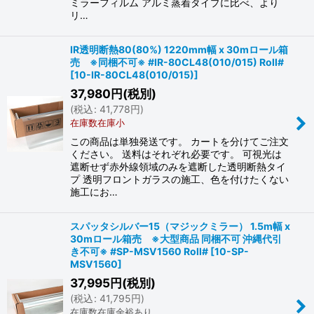
ミラーフィルム アルミ蒸着タイプに比べ、より
リ…
IR透明断熱80(80%) 1220mm幅 x 30mロール箱
売 ※同梱不可※ #IR-80CL48(010/015) Roll#
[
10-IR-80CL48(010/015)
]
37,980
円
(税別)
(
税込
:
41,778
円
)
在庫数在庫小
この商品は単独発送です。 カートを分けてご注文
ください。 送料はそれぞれ必要です。 可視光は
遮断せず赤外線領域のみを遮断した透明断熱タイ
プ 透明フロントガラスの施工、色を付けたくない
施工にお…
スパッタシルバー15（マジックミラー） 1.5m幅 x
30mロール箱売 ※大型商品 同梱不可 沖縄代引
き不可※ #SP-MSV1560 Roll#
[
10-SP-
MSV1560
]
37,995
円
(税別)
(
税込
:
41,795
円
)
在庫数在庫余裕あり