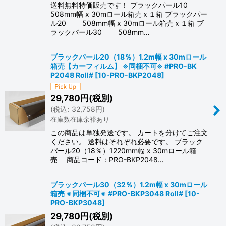
送料無料特価販売です！ ブラックパール10
508mm幅 x 30mロール箱売ｘ１箱 ブラックパー
ル20 508mm幅 x 30mロール箱売ｘ１箱 ブ
ラックパール30 508mm…
ブラックパール20（18％）1.2m幅 x 30mロール
箱売【カーフィルム】 ※同梱不可※ #PRO-BK
P2048 Roll#
[
10-PRO-BKP2048
]
29,780
円
(税別)
(
税込
:
32,758
円
)
在庫数在庫余裕あり
この商品は単独発送です。 カートを分けてご注文
ください。 送料はそれぞれ必要です。 ブラック
パール20（18％）1220mm幅 x 30mロール箱
売 商品コード：PRO-BKP2048…
ブラックパール30（32％）1.2m幅 x 30mロール
箱売 ※同梱不可※ #PRO-BKP3048 Roll#
[
10-
PRO-BKP3048
]
29,780
円
(税別)