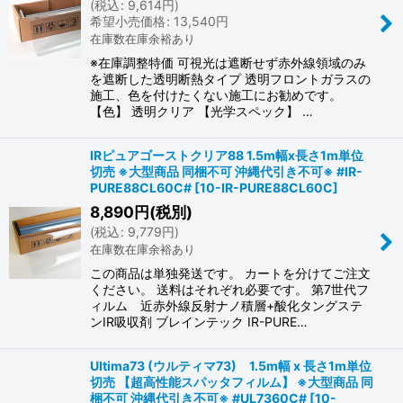
(
税込
:
9,614
円
)
希望小売価格
:
13,540
円
在庫数在庫余裕あり
※在庫調整特価 可視光は遮断せず赤外線領域のみ
を遮断した透明断熱タイプ 透明フロントガラスの
施工、色を付けたくない施工にお勧めです。
【色】 透明クリア 【光学スペック】 …
IRピュアゴーストクリア88 1.5m幅x長さ1m単位
切売 ※大型商品 同梱不可 沖縄代引き不可※ #IR-
PURE88CL60C#
[
10-IR-PURE88CL60C
]
8,890
円
(税別)
(
税込
:
9,779
円
)
在庫数在庫余裕あり
この商品は単独発送です。 カートを分けてご注文
ください。 送料はそれぞれ必要です。 第7世代フ
ィルム 近赤外線反射ナノ積層+酸化タングステ
ンIR吸収剤 ブレインテック IR-PURE…
Ultima73 (ウルティマ73) 1.5m幅 x 長さ1m単位
切売 【超高性能スパッタフィルム】 ※大型商品 同
梱不可 沖縄代引き不可※ #UL7360C#
[
10-