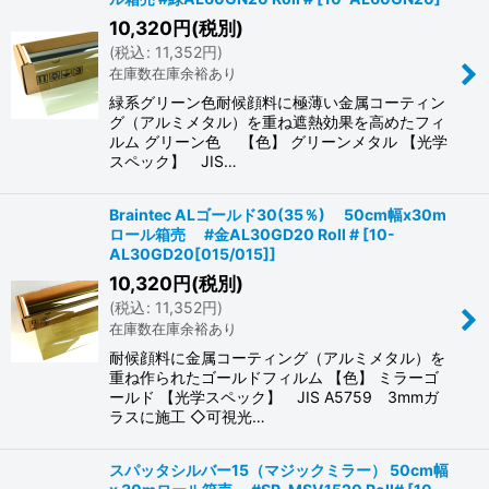
10,320
円
(税別)
(
税込
:
11,352
円
)
在庫数在庫余裕あり
緑系グリーン色耐候顔料に極薄い金属コーティン
グ（アルミメタル）を重ね遮熱効果を高めたフィ
ルム グリーン色 【色】 グリーンメタル 【光学
スペック】 JIS…
Braintec ALゴールド30(35％) 50cm幅x30m
ロール箱売 #金AL30GD20 Roll #
[
10-
AL30GD20[015/015]
]
10,320
円
(税別)
(
税込
:
11,352
円
)
在庫数在庫余裕あり
耐候顔料に金属コーティング（アルミメタル）を
重ね作られたゴールドフィルム 【色】 ミラーゴ
ールド 【光学スペック】 JIS A5759 3mmガ
ラスに施工 ◇可視光…
スパッタシルバー15（マジックミラー） 50cm幅