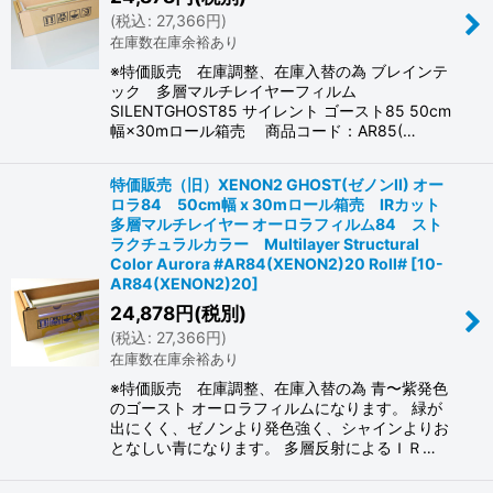
(
税込
:
27,366
円
)
在庫数在庫余裕あり
※特価販売 在庫調整、在庫入替の為 ブレインテ
ック 多層マルチレイヤーフィルム
SILENTGHOST85 サイレント ゴースト85 50cm
幅×30mロール箱売 商品コード：AR85(…
特価販売（旧）XENON2 GHOST(ゼノンII) オー
ロラ84 50cm幅 x 30mロール箱売 IRカット
多層マルチレイヤー オーロラフィルム84 スト
ラクチュラルカラー Multilayer Structural
Color Aurora #AR84(XENON2)20 Roll#
[
10-
AR84(XENON2)20
]
24,878
円
(税別)
(
税込
:
27,366
円
)
在庫数在庫余裕あり
※特価販売 在庫調整、在庫入替の為 青〜紫発色
のゴースト オーロラフィルムになります。 緑が
出にくく、ゼノンより発色強く、シャインよりお
となしい青になります。 多層反射によるＩＲ…