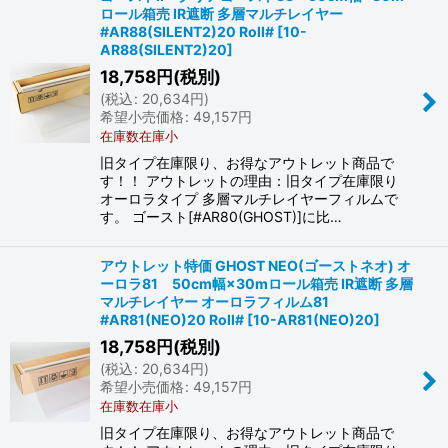
ロール箱売 IR遮断 多層マルチレイヤー
#AR88(SILENT2)20 Roll#
[
10-
AR88(SILENT2)20
]
18,758
円
(税別)
(
税込
:
20,634
円
)
希望小売価格
:
49,157
円
在庫数在庫小
旧タイプ在庫限り、お得なアウトレット商品で
す！！ アウトレットの理由：旧タイプ在庫限り
オーロラタイプ 多層マルチレイヤーフィルムで
す。 ゴースト[#AR80(GHOST)]に比…
アウトレット特価 GHOST NEO(ゴーストネオ) オ
ーロラ81 50cm幅×30mロール箱売 IR遮断 多層
マルチレイヤー オーロラフィルム81
#AR81(NEO)20 Roll#
[
10-AR81(NEO)20
]
18,758
円
(税別)
(
税込
:
20,634
円
)
希望小売価格
:
49,157
円
在庫数在庫小
旧タイプ在庫限り、お得なアウトレット商品で