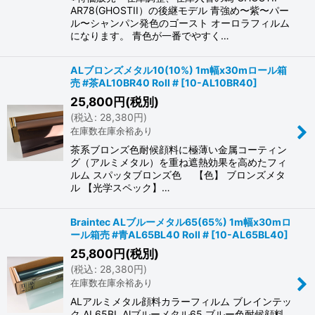
AR78(GHOSTII）の後継モデル 青強め〜紫〜パー
ル〜シャンパン発色のゴースト オーロラフィルム
になります。 青色が一番でやすく…
ALブロンズメタル10(10%) 1m幅x30mロール箱
売 #茶AL10BR40 Roll #
[
10-AL10BR40
]
25,800
円
(税別)
(
税込
:
28,380
円
)
在庫数在庫余裕あり
茶系ブロンズ色耐候顔料に極薄い金属コーティン
グ（アルミメタル）を重ね遮熱効果を高めたフィ
ルム スパッタブロンズ色 【色】 ブロンズメタ
ル 【光学スペック】…
Braintec ALブルーメタル65(65%) 1m幅x30mロ
ール箱売 #青AL65BL40 Roll #
[
10-AL65BL40
]
25,800
円
(税別)
(
税込
:
28,380
円
)
在庫数在庫余裕あり
ALアルミメタル顔料カラーフィルム ブレインテッ
ク AL65BL Alブルーメタル65 ブルー色耐候顔料