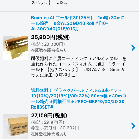
スペック】 JIS…
Braintec ALゴールド30(35％) 1m幅x30mロ
ール箱売 #金AL30GD40 Roll #
[
10-
AL30GD40[015/015]
]
25,800
円
(税別)
(
税込
:
28,380
円
)
在庫数在庫余裕あり
耐候顔料に金属コーティング（アルミメタル）を
重ね作られたゴールドフィルム 【色】 ミラーゴ
ールド 【光学スペック】 JIS A5759 3mmガ
ラスに施工 ◇可視光…
送料無料！ ブラックパールフィルム3本セット
10(10%)/20(18％)/30(32%) 50cm幅 x 30mロ
ール箱売 ※同梱不可※ #PRO-BKP10/20/30 20
Roll3SET#
27,158
円
(税別)
(
税込
:
29,874
円
)
希望小売価格
:
30,692
円
在庫数在庫余裕あり