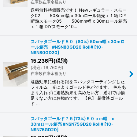
在庫数在庫余裕あり
送料無料特価販売です！ Newレギュラー・スモー
ク02 508mm幅 x 30mロール箱売ｘ１箱 DIY
断熱スモーク05 508mm幅 x 30mロール箱売
ｘ１箱 DIYスモーク10…
スパッタゴールド８０（80%) 50cm幅 x 30mロ
ール箱売 #NSN80GD20 Roll#
[
10-
NSN80GD20
]
15,236
円
(税別)
(
税込
:
16,760
円
)
在庫数在庫余裕あり
遮熱効果に優れる銀をスパッタコーティングした
フィルム 光によりゴールド色がでます。 色をあ
まり入れずに遮熱効果を高めたい方、透明では物
足りない方にお勧めです。 【色】 超微淡ゴール
ド …
スパッタゴールド７５(73%)５０ｃｍ幅 x
30mロール箱売 #NSN75GD20 Roll#
[
10-
NSN75GD20
]