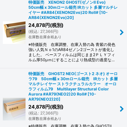
特価販売 XENON2 GHOST(ゼノンII Evo)
50cm幅 x 30mロール箱売 IRカット 多層マルチレ
イヤー #AR84(XENON2Evo)20 Roll#
[
10-
AR84(XENON2Evo)20
]
24,878
円
(税別)
(
税込
:
27,366
円
)
在庫数在庫余裕あり
※特価販売 在庫調整、在庫入替の為 青紫の発色
強い人気Ｎｏ1のAR84ゼノン2ゴーストが進化し
ました。 ベースフィルムは同じまま2ＰＬＹフィ
ルム厚50μｍにすることにより熱成型の過度な…
特価販売 GHOST2 NEO(ゴースト2 ネオ) オーロ
ラ79 50cm幅 x 30mロール箱売 IRカット 多層
マルチレイヤー ストラクチュラルカラー オーロ
ラフィルム79 Multilayer Structural Color
Aurora #AR79(NEO2)20 Roll#
[
10-
AR79(NEO2)20
]
24,878
円
(税別)
(
税込
:
27,366
円
)
在庫数在庫余裕あり
※特価販売 在庫調整、在庫入替の為 GHOSTII