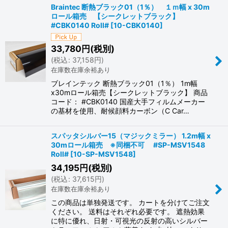
Braintec 断熱ブラック01（1％） １ｍ幅 x 30m
ロール箱売 【シークレットブラック】
#CBK0140 Roll#
[
10-CBK0140
]
33,780
円
(税別)
(
税込
:
37,158
円
)
在庫数在庫余裕あり
ブレインテック 断熱ブラック01（1％） 1m幅
x30mロール箱売【シークレットブラック】 商品
コード： #CBK0140 国産大手フィルムメーカー
の基材を使用、耐候顔料カーボン（C Car…
スパッタシルバー15（マジックミラー） 1.2m幅 x
30mロール箱売 ※同梱不可 #SP-MSV1548
Roll#
[
10-SP-MSV1548
]
34,195
円
(税別)
(
税込
:
37,615
円
)
在庫数在庫余裕あり
この商品は単独発送です。 カートを分けてご注文
ください。 送料はそれぞれ必要です。 遮熱効果
に特に優れ、日射・可視光の反射の高いシルバー