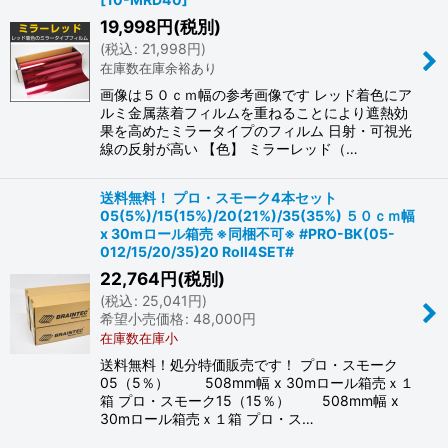
19,998
円
(税別)
(
税込
:
21,998
円
)
在庫数在庫余裕あり
画像は５０ｃｍ幅の参考画像です レッド着色にア
ルミ金属蒸着フィルムを重ねることにより遮熱効
果を高めたミラータイプのフィルム 日射・可視光
線の反射が高い 【色】 ミラーレッド（…
送料無料！ プロ・スモーク4本セット
05(5%)/15(15%)/20(21%)/35(35%) ５０ｃｍ幅
x 30mロール箱売 ※同梱不可※ #PRO-BK(05-
012/15/20/35)20 Roll4SET#
22,764
円
(税別)
(
税込
:
25,041
円
)
希望小売価格
:
48,000
円
在庫数在庫小
送料無料！処分特価販売です！ プロ・スモーク
05（5％） 508mm幅 x 30mロール箱売ｘ１
箱 プロ・スモーク15（15％） 508mm幅 x
30mロール箱売ｘ１箱 プロ・ス…