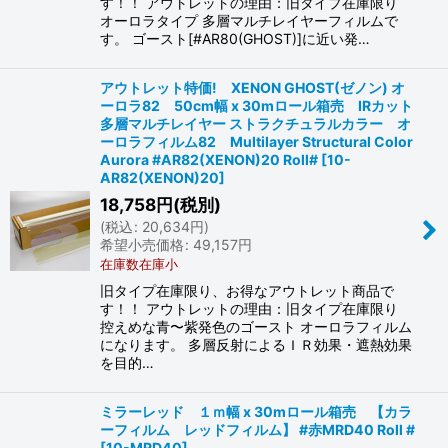
す！！ アウトレットの理由：旧タイプ在庫限り
オーロラタイプ 多層マルチレイヤーフィルムで
す。 ゴースト[#AR80(GHOST)]に近い発…
アウトレット特価! XENON GHOST(ゼノン) オ
ーロラ82 50cm幅 x 30mロール箱売 IRカット
多層マルチレイヤー ストラクチュラルカラー オ
ーロラフィルム82 Multilayer Structural Color
Aurora #AR82(XENON)20 Roll#
[
10-
AR82(XENON)20
]
18,758
円
(税別)
(
税込
:
20,634
円
)
希望小売価格
:
49,157
円
在庫数在庫小
旧タイプ在庫限り、お得なアウトレット商品で
す！！ アウトレットの理由：旧タイプ在庫限り
控えめな青〜紫発色のゴースト オーロラフィルム
になります。 多層反射によるＩＲ効果・遮熱効果
を目的…
ミラーレッド １ｍ幅 x 30mロール箱売 【カラ
ーフィルム レッドフィルム】 #赤MRD40 Roll #
[
10-MRD40
]