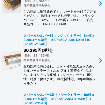
(
税込
:
32,758
円
)
在庫数在庫余裕あり
この商品は単独発送です。 カートを分けてご注文
ください。 送料はそれぞれ必要です。 ブラック
パール30（32％） 1.2m幅 x 30mロール箱売
商品コード：PRO-BKP3048…
スパッタシルバー15（マジックミラー） 1m幅 x
30mロール箱売 #SP-MSV1540 Roll#
[
10-
SP-MSV1540
]
30,395
円
(税別)
(
税込
:
33,435
円
)
在庫数在庫余裕あり
遮熱効果に特に優れ、日射・可視光の反射の高い
シルバーミラーフィルム アルミ蒸着タイプに比
べ、よりリアルな反射（マジックミラー） 耐久
性・精度に優れます。 機械切対応、38μm剥離フ
ィルム（…
スパッタシルバー35（マジックミラー）1m幅 x
30mロール箱売 #SP-MSV3540 Roll#
[
10-
SP-MSV3540
]