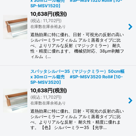
x 30mロール箱売 #SP-MSV1520 Roll#
[
10-
SP-MSV1520
]
10,638
円
(税別)
(
税込
:
11,702
円
)
在庫数在庫余裕あり
遮熱効果に特に優れ、日射・可視光の反射の高い
シルバーミラーフィルム アルミ蒸着タイプに比
べ、よりリアルな反射（マジックミラー） 耐久
性・精度に優れます。 機械切対応、38μm剥離フ
ィルム（…
スパッタシルバー35（マジックミラー）50cm幅
x 30mロール箱売 #SP-MSV3520 Roll#
[
10-
SP-MSV3520
]
10,638
円
(税別)
(
税込
:
11,702
円
)
在庫数在庫余裕あり
遮熱効果に特に優れ、日射・可視光の反射の高い
シルバーミラーフィルム アルミ蒸着タイプに比
べ、よりリアルな反射・ 耐久性・精度に優れま
す。 【色】 シルバーミラー35 【光学…