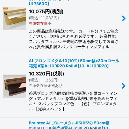
UL7360C
]
10,075
円
(税別)
(
税込
:
11,083
円
)
在庫数在庫小
この商品は単独発送です。 カートを分けてご注文
ください。 送料はそれぞれ必要です。 超高性能
スパッタフィルム 最先端の技術を駆使して製造さ
れた貴金属多層スパッタコーティングフィル…
ALブロンズメタル10(10%) 50cm幅x30mロール
箱売 #茶AL10BR20 Roll #
[
10-AL10BR20
]
10,320
円
(税別)
(
税込
:
11,352
円
)
在庫数在庫余裕あり
茶系ブロンズ色耐候顔料に極薄い金属コーティン
グ（アルミメタル）を重ね遮熱効果を高めたフィ
ルム スパッタブロンズ色 【色】 ブロンズメタ
ル 【光学スペック】…
Braintec ALブルーメタル65(65%) 50cm幅
x30mロール箱売 #青AL65BL20 Roll #
[
10-