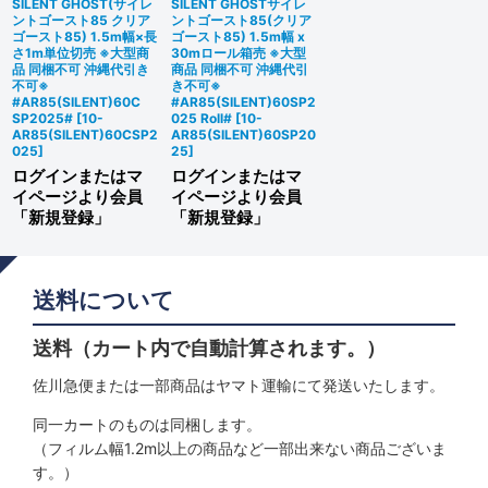
SILENT GHOST(サイレ
SILENT GHOSTサイレ
ントゴースト85 クリア
ントゴースト85(クリア
ゴースト85) 1.5m幅×長
ゴースト85) 1.5m幅 x
さ1m単位切売 ※大型商
30mロール箱売 ※大型
品 同梱不可 沖縄代引き
商品 同梱不可 沖縄代引
不可※
き不可※
#AR85(SILENT)60C
#AR85(SILENT)60SP2
SP2025#
[
10-
025 Roll#
[
10-
AR85(SILENT)60CSP2
AR85(SILENT)60SP20
025
]
25
]
ログインまたはマ
ログインまたはマ
イページより会員
イページより会員
「新規登録」
「新規登録」
送料について
送料（カート内で自動計算されます。）
佐川急便または一部商品はヤマト運輸にて発送いたします。
同一カートのものは同梱します。
（フィルム幅1.2m以上の商品など一部出来ない商品ございま
す。）