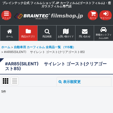
ブレインテック公式 フィルムショップ.JP カーフィルム(ゴーストフィルム)・窓
ガラスフィルム専門店
メニュー
カート
マイページ
車種カットフィ
ホーム
商品カテゴリ
商品検索
お買い物ガイド
問い合わせ
ルム.com
ホーム
>
自動車用 カーフィルム 全商品一覧 （115種）
>
#AR85(SILENT) サイレント ゴースト(クリアゴースト85)
#AR85(SILENT) サイレント ゴースト(クリアゴー
スト85)
表示順変更
閉じる
5
件
表示数
:
並び順
: