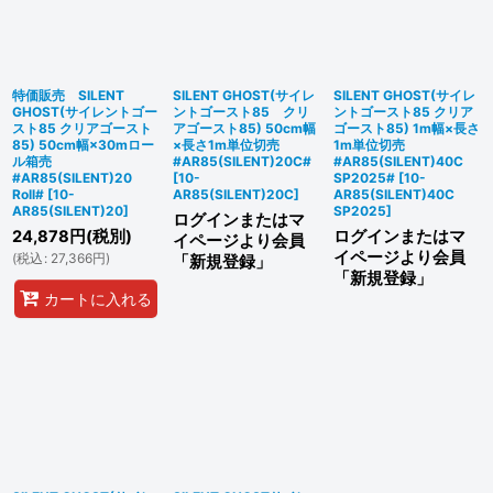
絞り込む
特価販売 SILENT
SILENT GHOST(サイレ
SILENT GHOST(サイレ
GHOST(サイレントゴー
ントゴースト85 クリ
ントゴースト85 クリア
スト85 クリアゴースト
アゴースト85) 50cm幅
ゴースト85) 1m幅×長さ
85) 50cm幅×30mロー
×長さ1m単位切売
1m単位切売
ル箱売
#AR85(SILENT)20C#
#AR85(SILENT)40C
#AR85(SILENT)20
[
10-
SP2025#
[
10-
Roll#
[
10-
AR85(SILENT)20C
]
AR85(SILENT)40C
AR85(SILENT)20
]
SP2025
]
ログインまたはマ
24,878
円
(税別)
ログインまたはマ
イページより会員
イページより会員
(
税込
:
27,366
円
)
「新規登録」
「新規登録」
カートに入れる