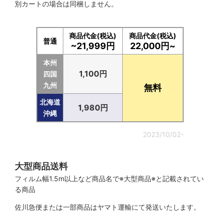
別カートの場合は同梱しません。
商品代金(税込)
商品代金(税込)
普通
~21,999円
22,000円~
本州
1,100円
四国
九州
無料
北海道
1,980円
沖縄
2023/10/02-
大型商品送料
フィルム幅1.5m以上など商品名で※大型商品※と記載されてい
る商品
佐川急便または一部商品はヤマト運輸にて発送いたします。