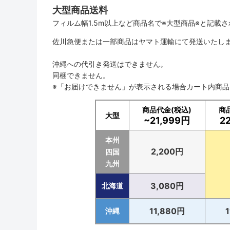
大型商品送料
フィルム幅1.5m以上など商品名で※大型商品※と記載
佐川急便または一部商品はヤマト運輸にて発送いたし
沖縄への代引き発送はできません。
同梱できません。
※「お届けできません」が表示される場合カート内商
商品代金(税込)
商
大型
~21,999円
2
本州
2,200円
四国
九州
3,080円
北海道
11,880円
沖縄