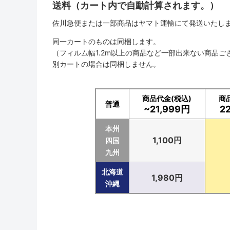
送料（カート内で自動計算されます。）
佐川急便または一部商品はヤマト運輸にて発送いたし
同一カートのものは同梱します。
（フィルム幅1.2m以上の商品など一部出来ない商品ご
別カートの場合は同梱しません。
商品代金(税込)
商
普通
~21,999円
2
本州
1,100円
四国
九州
北海道
1,980円
沖縄