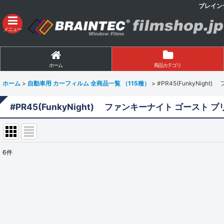
ブレイン
メニュー
ホーム
商品カテゴリ
ホーム
>
自動車用 カーフィルム 全商品一覧 （115種）
>
#PR45(FunkyNig
#PR45(FunkyNight) ファンキーナイト ゴースト 
6
件
表示数
:
並び順
: