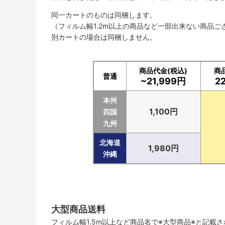
同一カートのものは同梱します。
（フィルム幅1.2m以上の商品など一部出来ない商品ご
別カートの場合は同梱しません。
商品代金(税込)
商
普通
~21,999円
2
本州
1,100円
四国
九州
北海道
1,980円
沖縄
大型商品送料
フィルム幅1.5m以上など商品名で※大型商品※と記載