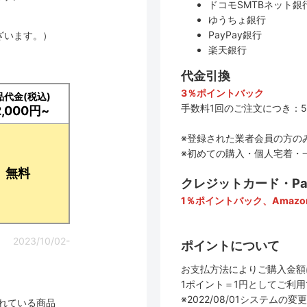
ドコモSMTBネット銀行
ゆうちょ銀行
PayPay銀行
ざいます。）
楽天銀行
代金引換
3％ポイントバック
品代金(税込)
手数料1回のご注文につき：5
2,000円~
※登録された業者会員の方の
※初めての購入・個人宅着・
無料
クレジットカード・PayP
1％ポイントバック、Amazo
2023/10/02-
ポイントについて
お支払方法によりご購入金額
1ポイント＝1円としてご利
※2022/08/01システ
されている商品