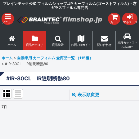
ブレインテック公式 フィルムショップ.JP カーフィルム(ゴーストフィルム)・窓
ガラスフィルム専門店
メニュー
カート
マイページ
車種カットフィ
ホーム
商品カテゴリ
商品検索
お買い物ガイド
問い合わせ
ルム.com
ホーム
>
自動車用 カーフィルム 全商品一覧 （115種）
>
#IR-80CL IR透明断熱80
#IR-80CL IR透明断熱80
表示順変更
閉じる
7
件
表示数
:
並び順
: