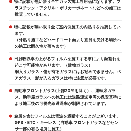
特に記載が無い限り全てガラス施工専用品になります。プ
ラスチック・アクリル・ポリカーポネートなどへの施工は
推奨していません。
特に記載が無い限り全て室内側施工の内貼りを推奨してい
ます。
（外貼り施工などハードコート面より直射を受ける場所へ
の施工は耐久性が落ちます）
日射吸収率の上がるフィルムを施工する事により熱割れを
起こす可能性があります。（建物ガラス）
網入りガラス・傷が有るガラスにはお勧めできません。ペ
アガラス・影が入るガラスは特に注意が必要です。
自動車フロントガラス(上部20％を除く）、運転席ガラ
ス、助手席ガラスへの施工には道路運送車両の保安基準に
より施工後の可視光線透過率が制限されています。
金属を含むフィルムは電波を遮断することがございます。
GPS・ETC・キーレス（自動車 フロントガラスなどセン
サー部の有る場所に施工）