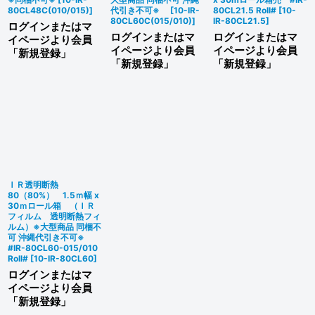
80CL48C(010/015)
]
代引き不可※
[
10-IR-
80CL21.5 Roll#
[
10-
80CL60C(015/010)
]
IR-80CL21.5
]
ログインまたはマ
ログインまたはマ
ログインまたはマ
イページより会員
イページより会員
イページより会員
「新規登録」
「新規登録」
「新規登録」
ＩＲ透明断熱
80（80%） 1.5ｍ幅 x
30ｍロール箱 （ＩＲ
フィルム 透明断熱フィ
ルム）※大型商品 同梱不
可 沖縄代引き不可※
#IR-80CL60-015/010
Roll#
[
10-IR-80CL60
]
ログインまたはマ
イページより会員
「新規登録」