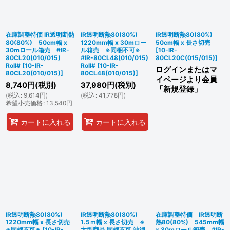
絞り込む
在庫調整特価 IR透明断熱
IR透明断熱80(80%)
IR透明断熱80(80%)
80(80%) 50cm幅 x
1220mm幅 x 30mロー
50cm幅 x 長さ切売
30mロール箱売 #IR-
ル箱売 ※同梱不可※
[
10-IR-
80CL20(010/015)
#IR-80CL48(010/015)
80CL20C(015/015)
]
Roll#
[
10-IR-
Roll#
[
10-IR-
ログインまたはマ
80CL20(010/015)
]
80CL48(010/015)
]
イページより会員
8,740
円
(税別)
37,980
円
(税別)
「新規登録」
(
税込
:
9,614
円
)
(
税込
:
41,778
円
)
希望小売価格
:
13,540
円
カートに入れる
カートに入れる
IR透明断熱80(80%)
IR透明断熱80(80%)
在庫調整特価 IR透明断
1220mm幅 x 長さ切売
1.5ｍ幅 x 長さ切売 ※
熱80(80%) 545mm幅
※同梱不可※
[
10-IR-
大型商品 同梱不可 沖縄
x 30mロール箱売 #IR-