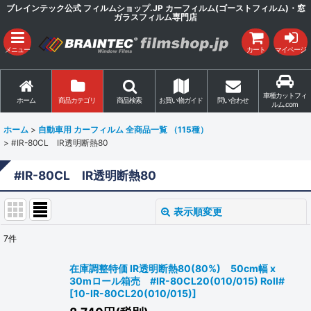
ブレインテック公式 フィルムショップ.JP カーフィルム(ゴーストフィルム)・窓
ガラスフィルム専門店
メニュー
カート
マイページ
車種カットフィ
ホーム
商品カテゴリ
商品検索
お買い物ガイド
問い合わせ
ルム.com
ホーム
>
自動車用 カーフィルム 全商品一覧 （115種）
>
#IR-80CL IR透明断熱80
#IR-80CL IR透明断熱80
表示順変更
閉じる
7
件
表示数
:
在庫調整特価 IR透明断熱80(80%) 50cm幅 x
30mロール箱売 #IR-80CL20(010/015) Roll#
並び順
:
[
10-IR-80CL20(010/015)
]