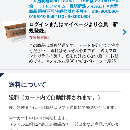
ＩＲ透明断熱80（80%） 1.5ｍ幅 x 30ｍロール
箱 （ＩＲフィルム 透明断熱フィルム）※大型
商品 同梱不可 沖縄代引き不可※ #IR-80CL60-
015/010 Roll#
[
10-IR-80CL60
]
ログインまたはマイページより会員「新
規登録」
在庫数在庫小
この商品は単独発送です。 カートを分けてご注文
ください。 送料はそれぞれ必要です。 透明フロ
ントガラスの施工、色を付けたくない施工にお勧
めです。 ※フィルム厚38μｍ/セパレーター厚25…
送料について
送料（カート内で自動計算されます。）
佐川急便または一部商品はヤマト運輸にて発送いたします。
同一カートのものは同梱します。
（フィルム幅1.2m以上の商品など一部出来ない商品ございま