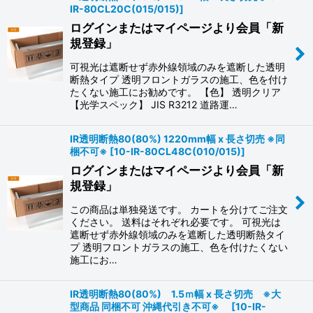
IR-80CL20C(015/015)
]
ログインまたはマイページより会員「新
規登録」
可視光は遮断せず赤外線領域のみを遮断した透明
断熱タイプ 透明フロントガラスの施工、色を付け
たくない施工にお勧めです。 【色】 透明クリア
【光学スペック】 JIS R3212 道路運…
IR透明断熱80(80%) 1220mm幅 x 長さ切売 ※同
梱不可※
[
10-IR-80CL48C(010/015)
]
ログインまたはマイページより会員「新
規登録」
この商品は単独発送です。 カートを分けてご注文
ください。 送料はそれぞれ必要です。 可視光は
遮断せず赤外線領域のみを遮断した透明断熱タイ
プ 透明フロントガラスの施工、色を付けたくない
施工にお…
IR透明断熱80(80%) 1.5ｍ幅 x 長さ切売 ※大
型商品 同梱不可 沖縄代引き不可※
[
10-IR-