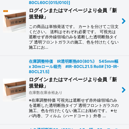
80CL60C(015/010)
]
ログインまたはマイページより会員「新
規登録」
この商品は単独発送です。 カートを分けてご注文
ください。 送料はそれぞれ必要です。 可視光は
遮断せず赤外線領域のみを遮断した透明断熱タイ
プ 透明フロントガラスの施工、色を付けたくない
施工にお…
在庫調整特価 IR透明断熱80(80%) 545mm幅
x 30mロール箱売 #IR-80CL21.5 Roll#
[
10-IR-
80CL21.5
]
ログインまたはマイページより会員「新
規登録」
在庫数在庫余裕あり
※在庫調整特価 可視光は遮断せず赤外線領域のみ
を遮断した透明断熱タイプ 透明フロントガラスの
施工、色を付けたくない施工にお勧めです。 ※セ
パ内巻、フィルム（ハードコート）外巻 …