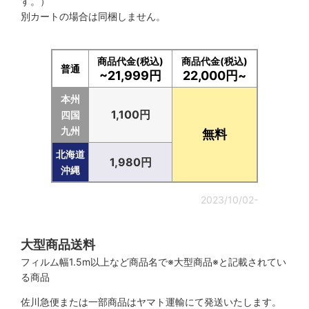
す。）
別カートの場合は同梱しません。
商品代金(税込)
商品代金(税込)
普通
~21,999円
22,000円~
本州
1,100円
四国
九州
無料
北海道
1,980円
沖縄
2023/10/02-
大型商品送料
フィルム幅1.5m以上など商品名で※大型商品※と記載されてい
る商品
佐川急便または一部商品はヤマト運輸にて発送いたします。