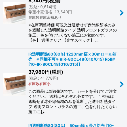
8,740
円
(税別)
絞り込む
(
税込
:
9,614
円
)
希望小売価格
:
13,540
円
在庫数在庫余裕あり
※在庫調整特価 可視光は遮断せず赤外線領域のみ
を遮断した透明断熱タイプ 透明フロントガラスの
施工、色を付けたくない施工にお勧めです。
【色】 透明クリア 【光学スペック】 …
IR透明断熱80(80%) 1220mm幅 x 30mロール箱
売 ※同梱不可※ #IR-80CL48(010/015) Roll#
[
10-IR-80CL48(010/015)
]
37,980
円
(税別)
(
税込
:
41,778
円
)
在庫数在庫小
この商品は単独発送です。 カートを分けてご注文
ください。 送料はそれぞれ必要です。 可視光は
遮断せず赤外線領域のみを遮断した透明断熱タイ
プ 透明フロントガラスの施工、色を付けたくない
施工にお…
IR透明断熱80(80%) 50cm幅 x 長さ切売
[
10-