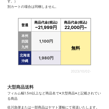
す。）
別カートの場合は同梱しません。
商品代金(税込)
商品代金(税込)
普通
~21,999円
22,000円~
本州
1,100円
四国
九州
無料
北海道
1,980円
沖縄
2023/10/02-
大型商品送料
フィルム幅1.5m以上など商品名で※大型商品※と記載されてい
る商品
佐川急便または一部商品はヤマト運輸にて発送いたします。