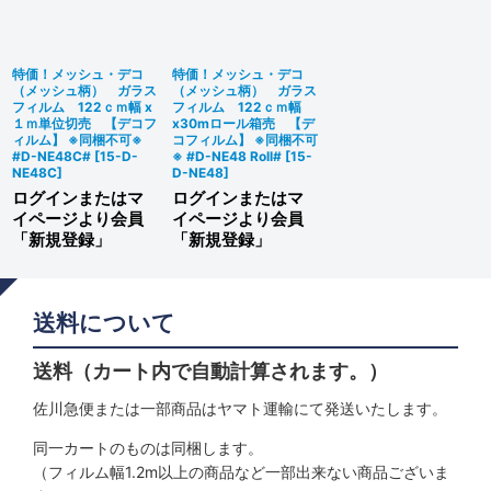
絞り込む
特価！メッシュ・デコ
特価！メッシュ・デコ
（メッシュ柄） ガラス
（メッシュ柄） ガラス
フィルム 122ｃｍ幅 x
フィルム 122ｃｍ幅
１ｍ単位切売 【デコフ
x30mロール箱売 【デ
ィルム】 ※同梱不可※
コフィルム】 ※同梱不可
#D-NE48C#
[
15-D-
※ #D-NE48 Roll#
[
15-
NE48C
]
D-NE48
]
ログインまたはマ
ログインまたはマ
イページより会員
イページより会員
「新規登録」
「新規登録」
送料について
送料（カート内で自動計算されます。）
佐川急便または一部商品はヤマト運輸にて発送いたします。
同一カートのものは同梱します。
（フィルム幅1.2m以上の商品など一部出来ない商品ございま