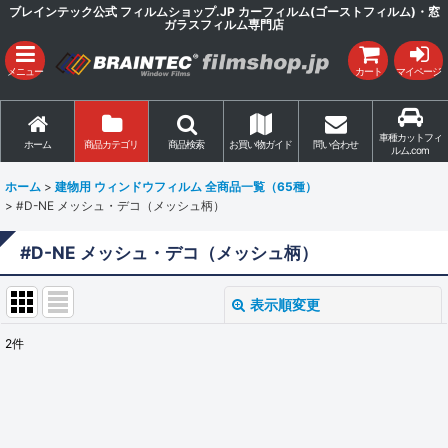
ブレインテック公式 フィルムショップ.JP カーフィルム(ゴーストフィルム)・窓
ガラスフィルム専門店
メニュー
カート
マイページ
車種カットフィ
ホーム
商品カテゴリ
商品検索
お買い物ガイド
問い合わせ
ルム.com
ホーム
>
建物用 ウィンドウフィルム 全商品一覧（65種）
>
#D-NE メッシュ・デコ（メッシュ柄）
#D-NE メッシュ・デコ（メッシュ柄）
表示順変更
閉じる
2
件
表示数
:
並び順
: