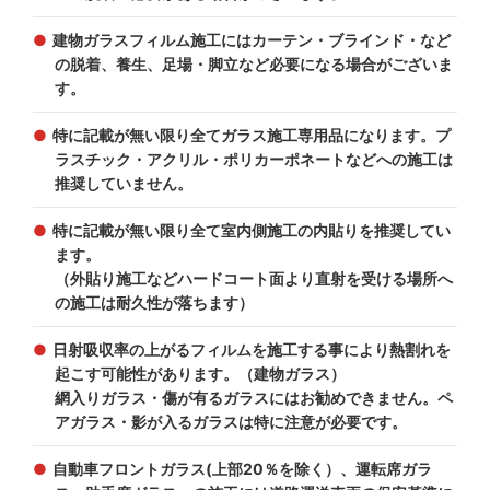
建物ガラスフィルム施工にはカーテン・ブラインド・など
の脱着、養生、足場・脚立など必要になる場合がございま
す。
特に記載が無い限り全てガラス施工専用品になります。プ
ラスチック・アクリル・ポリカーポネートなどへの施工は
推奨していません。
特に記載が無い限り全て室内側施工の内貼りを推奨してい
ます。
（外貼り施工などハードコート面より直射を受ける場所へ
の施工は耐久性が落ちます）
日射吸収率の上がるフィルムを施工する事により熱割れを
起こす可能性があります。（建物ガラス）
網入りガラス・傷が有るガラスにはお勧めできません。ペ
アガラス・影が入るガラスは特に注意が必要です。
自動車フロントガラス(上部20％を除く）、運転席ガラ