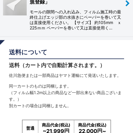
規登録」
モールの隙間への入れ込み、フィルム施工時の最
カテゴリ
:
終仕上げエッジ部の水抜きにペーパーを巻いて又
は直接使用ください。 【サイズ】 約105mm ｘ
225ｍｍ ペーパーを巻いて又は直接使用く…
フィルム タイプ
:
絞り込む
送料について
送料（カート内で自動計算されます。）
佐川急便または一部商品はヤマト運輸にて発送いたします。
同一カートのものは同梱します。
（フィルム幅1.2m以上の商品など一部出来ない商品ございま
す。）
別カートの場合は同梱しません。
商品代金(税込)
商品代金(税込)
普通
~21,999円
22,000円~