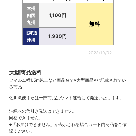
本州
1,100円
四国
九州
無料
北海道
1,980円
沖縄
2023/10/02-
大型商品送料
フィルム幅1.5m以上など商品名で※大型商品※と記載されてい
る商品
佐川急便または一部商品はヤマト運輸にて発送いたします。
沖縄への代引き発送はできません。
同梱できません。
※「お届けできません」が表示される場合カート内商品をご確
認ください。