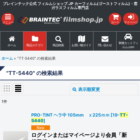
ブレインテック公式 フィルムショップ.JP カーフィルム(ゴーストフィルム)・窓
ガラスフィルム専門店
メニュー
カート
マイページ
車種カットフィ
ホーム
商品カテゴリ
商品検索
お買い物ガイド
問い合わせ
ルム.com
ホーム
>
"TT-5440"
の
検索結果
"TT-5440"
の
検索結果
表示順変更
閉じる
1
件
商品検索
:
PRO-TINT ヘラ中 105mm ｘ225ｍｍ
[
19-
TT-
5440
]
表示数
:
ログインまたはマイページより会員「新
並び順
: