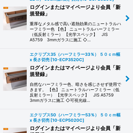
ログインまたはマイページより会員「新
規登録」
重厚なメタル感で高い遮熱効果のニュートラルハ
ーフミラー色 【色】 ニュートラルハーフミラー
（低反射ミラー） 【光学スペック】 JIS
A5759 3mmガラスに施工 ◇…
エクリプス35（ハーフミラー33％） ５０ｃｍ幅
x 長さ切売
[
10-ECP3520C
]
ログインまたはマイページより会員「新
規登録」
自然なハーフミラー色、暗さを感じさせず使用で
きます。 【色】 ニュートラルハーフミラー（低
反射ミラー） 【光学スペック】 JIS A5759
3mmガラスに施工 ◇可視光線…
エクリプス50（ハーフミラー53％） ５０ｃｍ幅
x 長さ切売
[
10-ECP5020C
]
ログインまたはマイページより会員「新