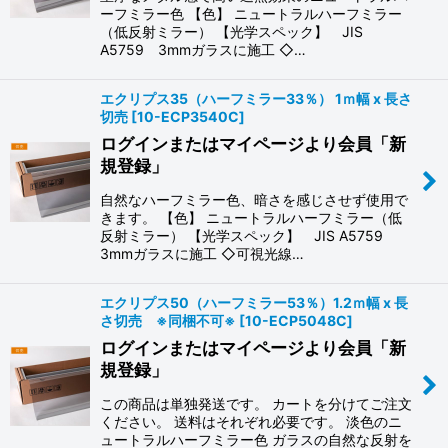
ーフミラー色 【色】 ニュートラルハーフミラー
（低反射ミラー） 【光学スペック】 JIS
A5759 3mmガラスに施工 ◇…
エクリプス35（ハーフミラー33％） 1ｍ幅 x 長さ
切売
[
10-ECP3540C
]
ログインまたはマイページより会員「新
規登録」
自然なハーフミラー色、暗さを感じさせず使用で
きます。 【色】 ニュートラルハーフミラー（低
反射ミラー） 【光学スペック】 JIS A5759
3mmガラスに施工 ◇可視光線…
エクリプス50（ハーフミラー53％）1.2ｍ幅 x 長
さ切売 ※同梱不可※
[
10-ECP5048C
]
ログインまたはマイページより会員「新
規登録」
この商品は単独発送です。 カートを分けてご注文
ください。 送料はそれぞれ必要です。 淡色のニ
ュートラルハーフミラー色 ガラスの自然な反射を