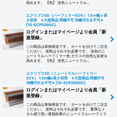
高めます。 【色】 淡色ニュートラル…
エクリプス50（ハーフミラー53％） 1.5ｍ幅 x 長
さ切売 ※大型商品 同梱不可 沖縄代引き不可※
[
10-ECP5060C
]
ログインまたはマイページより会員「新
規登録」
この商品は単独発送です。 カートを分けてご注文
ください。 送料はそれぞれ必要です。 淡色のニ
ュートラルハーフミラー色 ガラスの自然な反射を
高めます。 【色】 淡色ニュートラル…
エクリプス20（ニュートラルハーフミラー
22％） 1.5m幅x長さ切売 ※大型商品 同梱不可
沖縄代引き不可※
[
10-ECP2060C
]
ログインまたはマイページより会員「新
規登録」
この商品は単独発送です。 カートを分けてご注文
ください。 送料はそれぞれ必要です。 重厚なメ
タル感で高い遮熱効果のニュートラルハーフミラ