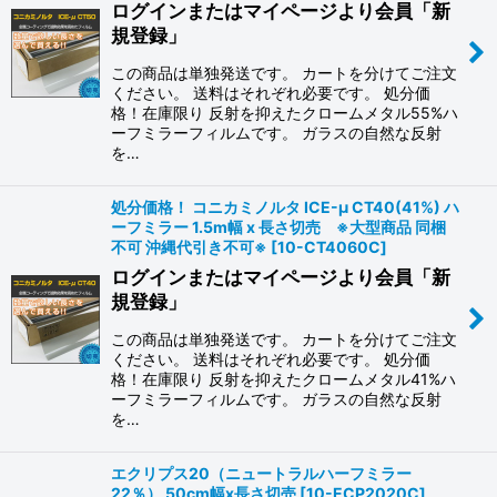
ログインまたはマイページより会員「新
規登録」
絞り込む
この商品は単独発送です。 カートを分けてご注文
ください。 送料はそれぞれ必要です。 処分価
格！在庫限り 反射を抑えたクロームメタル55%ハ
ーフミラーフィルムです。 ガラスの自然な反射
を…
処分価格！ コニカミノルタ ICE-μ CT40(41%) ハ
ーフミラー 1.5m幅 x 長さ切売 ※大型商品 同梱
不可 沖縄代引き不可※
[
10-CT4060C
]
ログインまたはマイページより会員「新
規登録」
この商品は単独発送です。 カートを分けてご注文
ください。 送料はそれぞれ必要です。 処分価
格！在庫限り 反射を抑えたクロームメタル41%ハ
ーフミラーフィルムです。 ガラスの自然な反射
を…
エクリプス20（ニュートラルハーフミラー
22％） 50cm幅x長さ切売
[
10-ECP2020C
]