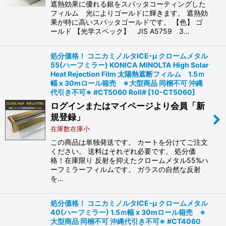
遮熱効果に優れる銀をスパッタコーティングした
フィルム 光によりゴールドに輝きます。 遮熱効
果が特に高いスパッタゴールドです。 【色】 ゴ
ールド 【光学スペック】 JIS A5759 3…
処分価格！ コニカミノルタICE-μ クロームメタル
55(ハーフミラー) KONICA MINOLTA High Solar
Heat Rejection Film 太陽熱遮断フィルム 1.5ｍ
幅 x 30mロール箱売 ※大型商品 同梱不可 沖縄
代引き不可※ #CT5060 Roll#
[
10-CT5060
]
ログインまたはマイページより会員「新
規登録」
在庫数在庫小
この商品は単独発送です。 カートを分けてご注文
ください。 送料はそれぞれ必要です。 処分価
格！在庫限り 反射を抑えたクロームメタル55%ハ
ーフミラーフィルムです。 ガラスの自然な反射
を…
処分価格！ コニカミノルタICE-μ クロームメタル
40(ハーフミラー) 1.5ｍ幅 x 30mロール箱売 ※
大型商品 同梱不可 沖縄代引き不可※ #CT4060