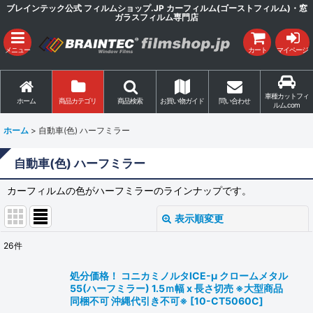
ブレインテック公式 フィルムショップ.JP カーフィルム(ゴーストフィルム)・窓
ガラスフィルム専門店
メニュー
カート
マイページ
車種カットフィ
ホーム
商品カテゴリ
商品検索
お買い物ガイド
問い合わせ
ルム.com
ホーム
>
自動車(色) ハーフミラー
自動車(色) ハーフミラー
カーフィルムの色がハーフミラーのラインナップです。
表示順変更
閉じる
26
件
表示数
:
処分価格！ コニカミノルタICE-μ クロームメタル
55(ハーフミラー) 1.5ｍ幅 x 長さ切売 ※大型商品
並び順
:
同梱不可 沖縄代引き不可※
[
10-CT5060C
]