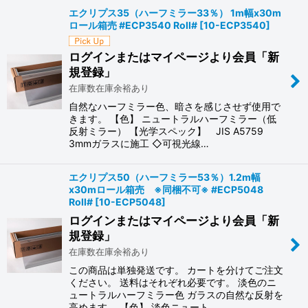
エクリプス35（ハーフミラー33％） 1m幅x30m
ロール箱売 #ECP3540 Roll#
[
10-ECP3540
]
ログインまたはマイページより会員「新
規登録」
在庫数在庫余裕あり
自然なハーフミラー色、暗さを感じさせず使用で
きます。 【色】 ニュートラルハーフミラー（低
反射ミラー） 【光学スペック】 JIS A5759
3mmガラスに施工 ◇可視光線…
エクリプス50（ハーフミラー53％）1.2m幅
x30mロール箱売 ※同梱不可※ #ECP5048
Roll#
[
10-ECP5048
]
ログインまたはマイページより会員「新
規登録」
在庫数在庫余裕あり
この商品は単独発送です。 カートを分けてご注文
ください。 送料はそれぞれ必要です。 淡色のニ
ュートラルハーフミラー色 ガラスの自然な反射を
高めます。 【色】 淡色ニュート…