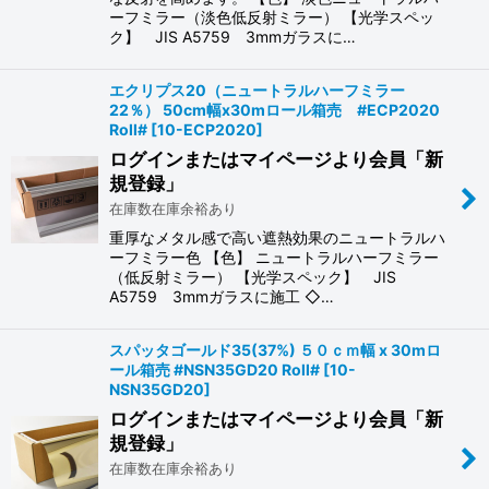
ーフミラー（淡色低反射ミラー） 【光学スペッ
ク】 JIS A5759 3mmガラスに…
エクリプス20（ニュートラルハーフミラー
22％） 50cm幅x30mロール箱売 #ECP2020
Roll#
[
10-ECP2020
]
ログインまたはマイページより会員「新
規登録」
在庫数在庫余裕あり
重厚なメタル感で高い遮熱効果のニュートラルハ
ーフミラー色 【色】 ニュートラルハーフミラー
（低反射ミラー） 【光学スペック】 JIS
A5759 3mmガラスに施工 ◇…
スパッタゴールド35(37%) ５０ｃｍ幅 x 30mロ
ール箱売 #NSN35GD20 Roll#
[
10-
NSN35GD20
]
ログインまたはマイページより会員「新
規登録」
在庫数在庫余裕あり