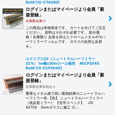
Roll#
[
10-CT4060
]
ログインまたはマイページより会員「新
規登録」
在庫数在庫小
この商品は単独発送です。 カートを分けてご注文
ください。 送料はそれぞれ必要です。 処分価
格！在庫限り 反射を抑えたクロームメタル41%ハ
ーフミラーフィルムです。 ガラスの自然な反射
を…
エクリプス20（ニュートラルハーフミラー
22％） 1m幅x30mロール箱売 #ECP2040
Roll#
[
10-ECP2040
]
ログインまたはマイページより会員「新
規登録」
在庫数在庫余裕あり
重厚なメタル感で高い遮熱効果のニュートラルハ
ーフミラー色 【色】 ニュートラルハーフミラー
（低反射ミラー） 【光学スペック】 JIS
A5759 3mmガラスに施工 ◇…