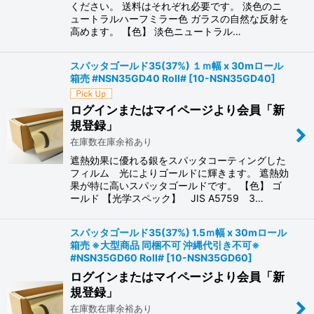
ください。 送料はそれぞれ必要です。 淡色のニ
ュートラルハーフミラー色 ガラスの自然な反射を
高めます。 【色】 淡色ニュートラル…
スパッタゴールド35(37%) １ｍ幅 x 30mロール
箱売 #NSN35GD40 Roll#
[
10-NSN35GD40
]
ログインまたはマイページより会員「新
規登録」
在庫数在庫余裕あり
遮熱効果に優れる銀をスパッタコーティングした
フィルム 光によりゴールドに輝きます。 遮熱効
果が特に高いスパッタゴールドです。 【色】 ゴ
ールド 【光学スペック】 JIS A5759 3…
スパッタゴールド35(37%) 1.5ｍ幅 x 30mロール
箱売 ※大型商品 同梱不可 沖縄代引き不可※
#NSN35GD60 Roll#
[
10-NSN35GD60
]
ログインまたはマイページより会員「新
規登録」
在庫数在庫余裕あり