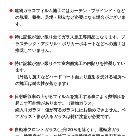
建物ガラスフィルム施工にはカーテン・ブラインド・など
の脱着、養生、足場・脚立など必要になる場合がございま
す。
特に記載が無い限り全てガラス施工専用品になります。プ
ラスチック・アクリル・ポリカーポネートなどへの施工は
推奨していません。
特に記載が無い限り全て室内側施工の内貼りを推奨してい
ます。
（外貼り施工などハードコート面より直射を受ける場所へ
の施工は耐久性が落ちます）
日射吸収率の上がるフィルムを施工する事により熱割れを
起こす可能性があります。（建物ガラス）
網入りガラス・傷が有るガラスにはお勧めできません。ペ
アガラス・影が入るガラスは特に注意が必要です。
自動車フロントガラス(上部20％を除く）、運転席ガラ