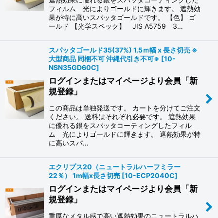
フィルム 光によりゴールドに輝きます。 遮熱効
果が特に高いスパッタゴールドです。 【色】 ゴ
ールド 【光学スペック】 JIS A5759 3…
スパッタゴールド35(37%) 1.5ｍ幅 x 長さ切売 ※
大型商品 同梱不可 沖縄代引き不可※
[
10-
NSN35GD60C
]
ログインまたはマイページより会員「新
規登録」
この商品は単独発送です。 カートを分けてご注文
ください。 送料はそれぞれ必要です。 遮熱効果
に優れる銀をスパッタコーティングしたフィル
ム 光によりゴールドに輝きます。 遮熱効果が特
に高いスパ…
エクリプス20（ニュートラルハーフミラー
22％） 1m幅x長さ切売
[
10-ECP2040C
]
ログインまたはマイページより会員「新
規登録」
重厚なメタル感で高い遮熱効果のニュートラルハ