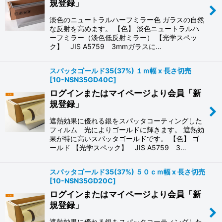
規登録」
淡色のニュートラルハーフミラー色 ガラスの自然
な反射を高めます。 【色】 淡色ニュートラルハ
ーフミラー（淡色低反射ミラー） 【光学スペッ
ク】 JIS A5759 3mmガラスに…
スパッタゴールド35(37%) １ｍ幅 x 長さ切売
[
10-NSN35GD40C
]
ログインまたはマイページより会員「新
規登録」
遮熱効果に優れる銀をスパッタコーティングした
フィルム 光によりゴールドに輝きます。 遮熱効
果が特に高いスパッタゴールドです。 【色】 ゴ
ールド 【光学スペック】 JIS A5759 3…
スパッタゴールド35(37%) ５０ｃｍ幅 x 長さ切売
[
10-NSN35GD20C
]
ログインまたはマイページより会員「新
規登録」
遮熱効果に優れる銀をスパッタコーティングした