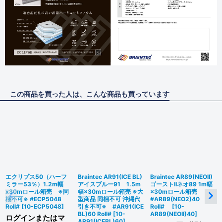
この商品を買った人は、こんな商品も買っています
エクリプス50（ハーフ
Braintec AR91(ICE BL)
Braintec AR89(NEOII)
ミラー53％）1.2m幅
アイスブルー91 1.5m
ゴーストIIネオ89 1m幅
x30mロール箱売 ※同
幅×30mロール箱売 ※大
×30mロール箱売
梱不可※ #ECP5048
型商品 同梱不可 沖縄代
#AR89(NEO2)40
Roll#
[
10-ECP5048
]
引き不可※ #AR91(ICE
Roll#
[
10-
BL)60 Roll#
[
10-
AR89(NEOII)40
]
ログインまたはマ
AR91(ICEBL)60
]