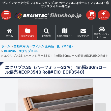
ブレインテック公式 フィルムショップ.JP カーフィルム(ゴーストフィルム)・窓
ガラスフィルム専門店
メニュー
カート
マイページ
車種カットフィ
ホーム
商品カテゴリ
商品検索
お買い物ガイド
問い合わせ
ルム.com
ホーム
>
自動車用 カーフィルム 全商品一覧 （115種）
>
#ECP35 エクリプス35
>
エクリプス35（ハーフミラー33％） 1m幅x30mロール箱売 #ECP3540 Roll#
エクリプス35（ハーフミラー33％） 1m幅x30mロー
ル箱売 #ECP3540 Roll#
[
10-ECP3540
]