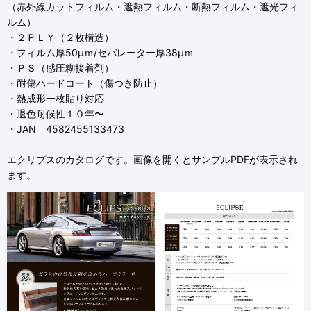
（赤外線カットフィルム・遮熱フィルム・断熱フィルム・遮光フィ
ルム）
・２ＰＬＹ（２枚構造）
・フィルム厚50μｍ/セパレーター厚38μｍ
・ＰＳ（感圧糊接着剤）
・耐傷ハードコート（傷つき防止）
・熱成形一枚貼り対応
・退色耐候性１０年〜
・JAN 4582455133473
エクリプスのカタログです。画像を開くとサンプルPDFが表示され
ます。