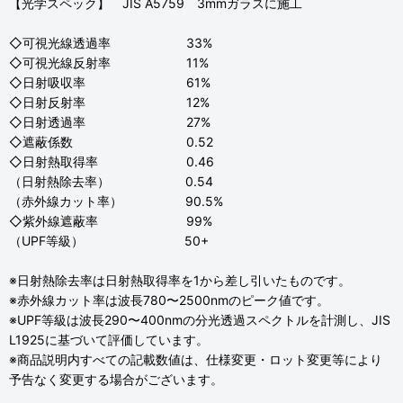
【光学スペック】 JIS A5759 3mmガラスに施工
◇可視光線透過率 33%
◇可視光線反射率 11%
◇日射吸収率 61%
◇日射反射率 12%
◇日射透過率 27%
◇遮蔽係数 0.52
◇日射熱取得率 0.46
（日射熱除去率） 0.54
（赤外線カット率） 90.5%
◇紫外線遮蔽率 99%
（UPF等級） 50+
※日射熱除去率は日射熱取得率を1から差し引いたものです。
※赤外線カット率は波長780〜2500nmのピーク値です。
※UPF等級は波長290〜400nmの分光透過スペクトルを計測し、JIS
L1925に基づいて評価しています。
※商品説明内すべての記載数値は、仕様変更・ロット変更等により
予告なく変更する場合がございます。