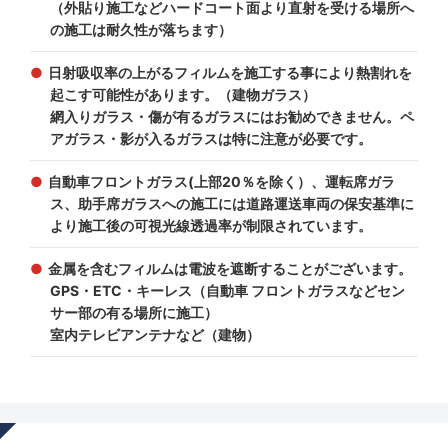
（外貼り施工などハードコート面より直射を受ける場所へ
の施工は耐久性が落ちます）
日射吸収率の上がるフィルムを施工する事により熱割れを
起こす可能性があります。（建物ガラス）
網入りガラス・傷が有るガラスにはお勧めできません。ペ
アガラス・影が入るガラスは特に注意が必要です。
自動車フロントガラス(上部20％を除く）、運転席ガラ
ス、助手席ガラスへの施工には道路運送車両の保安基準に
より施工後の可視光線透過率が制限されています。
金属を含むフィルムは電波を遮断することがございます。
GPS・ETC・キーレス（自動車 フロントガラスなどセン
サー部の有る場所に施工）
室内テレビアンテナなど（建物）