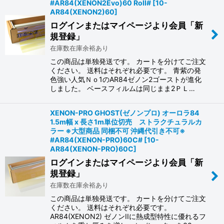
#AR84(XENON2Evo)60 Roll#
[
10-
AR84(XENON2)60
]
ログインまたはマイページより会員「新
規登録」
在庫数在庫余裕あり
この商品は単独発送です。 カートを分けてご注文
ください。 送料はそれぞれ必要です。 青紫の発
色強い人気Ｎｏ1のAR84ゼノン2ゴーストが進化
しました。 ベースフィルムは同じまま2ＰＬ…
XENON-PRO GHOST(ゼノンプロ) オーロラ84
1.5m幅 x 長さ1m単位切売 ストラクチュラルカ
ラー ※大型商品 同梱不可 沖縄代引き不可※
#AR84(XENON-PRO)60C#
[
10-
AR84(XENON-PRO)60C
]
ログインまたはマイページより会員「新
規登録」
在庫数在庫余裕あり
この商品は単独発送です。 カートを分けてご注文
ください。 送料はそれぞれ必要です。
AR84(XENON2) ゼノンIIに熱成型特性に優れるフ