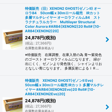
特価販売（旧）XENON2 GHOST(ゼノンII) オー
ロラ84 50cm幅 x 30mロール箱売 IRカット
多層マルチレイヤー オーロラフィルム84 スト
ラクチュラルカラー Multilayer Structural
Color Aurora #AR84(XENON2)20 Roll#
[
10-
AR84(XENON2)20
]
24,878
円
(税別)
(
税込
:
27,366
円
)
在庫数在庫余裕あり
※特価販売 在庫調整、在庫入替の為 青〜紫発色
のゴースト オーロラフィルムになります。 緑が
出にくく、ゼノンより発色強く、シャインよりお
となしい青になります。 多層反射によるＩＲ…
特価販売 XENON2 GHOST(ゼノンII Evo)
50cm幅 x 30mロール箱売 IRカット 多層マルチレ
イヤー #AR84(XENON2Evo)20 Roll#
[
10-
AR84(XENON2Evo)20
]
24,878
円
(税別)
(
税込
:
27,366
円
)
在庫数在庫余裕あり