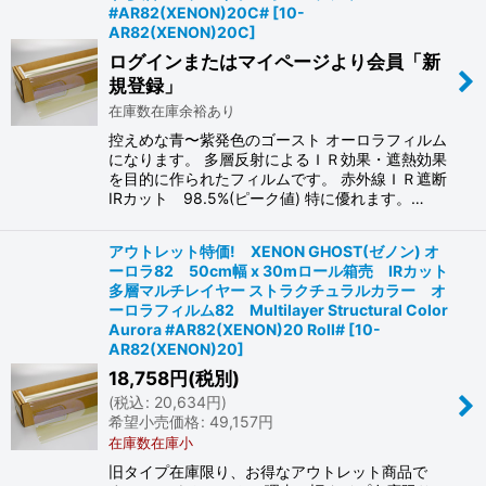
#AR82(XENON)20C#
[
10-
AR82(XENON)20C
]
絞り込む
ログインまたはマイページより会員「新
規登録」
在庫数在庫余裕あり
控えめな青〜紫発色のゴースト オーロラフィルム
になります。 多層反射によるＩＲ効果・遮熱効果
を目的に作られたフィルムです。 赤外線ＩＲ遮断
IRカット 98.5%(ピーク値) 特に優れます。…
アウトレット特価! XENON GHOST(ゼノン) オ
ーロラ82 50cm幅 x 30mロール箱売 IRカット
多層マルチレイヤー ストラクチュラルカラー オ
ーロラフィルム82 Multilayer Structural Color
Aurora #AR82(XENON)20 Roll#
[
10-
AR82(XENON)20
]
18,758
円
(税別)
(
税込
:
20,634
円
)
希望小売価格
:
49,157
円
在庫数在庫小
旧タイプ在庫限り、お得なアウトレット商品で