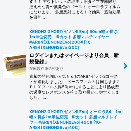
す！！ アウトレットの理由：旧タイプ在庫限り
控えめな青〜紫発色のゴースト オーロラフィルム
になります。 多層反射によるＩＲ効果・遮熱効果
を目的…
XENON2 GHOST(ゼノンII Evo) 50cm幅 x 長さ
1m単位切売 IRカット 多層マルチレイヤー
#AR84(XENON2Evo)20C#
[
10-
AR84(XENON2Evo)20C
]
ログインまたはマイページより会員「新
規登録」
在庫数在庫余裕あり
青紫の発色強い人気Ｎｏ1のAR84ゼノン2ゴース
トが進化しました。 ベースフィルムは同じまま2
ＰＬＹフィルム厚50μｍにすることにより熱成型
の過度なレスポンスを抑え取り扱いしやすくしま
した。 …
XENON2 GHOST(ゼノンII Evo) オーロラ84 1m
幅 x 長さ1m単位切売 IRカット 多層マルチレイ
ヤー #AR84(XENON2Evo)40C#
[
10-
AR84(XENON2Evo)40C
]