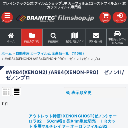
ブレインテック公式 フィルムショップ.JP カーフィルム(ゴーストフィルム)・窓
ガラスフィルム専門店
メニュー
カート
マイページ
車種カットフィ
ホーム
商品カテゴリ
商品検索
お買い物ガイド
問い合わせ
ルム.com
ホーム
>
自動車用 カーフィルム 全商品一覧 （115種）
>
#AR84(XENON2) /AR84(XENON-PRO) ゼノンII /ゼノンプロ
#AR84(XENON2) /AR84(XENON-PRO) ゼノンII /
ゼノンプロ
表示順変更
閉じる
11
件
表示数
:
アウトレット特価! XENON GHOST(ゼノン) オー
ロラ82 50cm幅 x 長さ1m単位切売 ＩＲカッ
並び順
:
ト 多層マルチレイヤー オーロラフィルム82