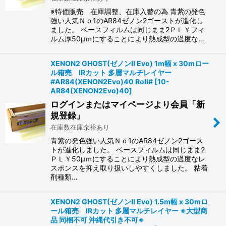
※特価販売 在庫調整、在庫入替の為 青紫の発色
強い人気Ｎｏ1のAR84ゼノン2ゴーストが進化し
ました。 ベースフィルムは同じまま2ＰＬＹフィ
ルム厚50μｍにすることにより熱成型の過度な…
XENON2 GHOST(ゼノンII Evo) 1m幅 x 30mロー
ル箱売 IRカット 多層マルチレイヤー
#AR84(XENON2Evo)40 Roll#
[
10-
AR84(XENON2Evo)40
]
ログインまたはマイページより会員「新
規登録」
在庫数在庫余裕あり
青紫の発色強い人気Ｎｏ1のAR84ゼノン2ゴース
トが進化しました。 ベースフィルムは同じまま2
ＰＬＹ50μｍにすることにより熱成型の過度なレ
スポンスを抑え取り扱いしやすくしました。 粘着
剤種類…
XENON2 GHOST(ゼノンII Evo) 1.5m幅 x 30mロ
ール箱売 IRカット 多層マルチレイヤー ※大型商
品 同梱不可 沖縄代引き不可※