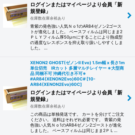
ログインまたはマイページより会員「新
規登録」
在庫数在庫余裕あり
青紫の発色強い人気Ｎｏ1のAR84ゼノン2ゴース
トが進化しました。 ベースフィルムは同じまま2
ＰＬＹフィルム厚50μｍにすることにより熱成型
の過度なレスポンスを抑え取り扱いしやすくしま
した。 …
XENON2 GHOST(ゼノンII Evo) 1.5m幅 x 長さ1m
単位切売 IRカット 多層マルチレイヤー ※大型商
品 同梱不可 沖縄代引き不可※
#AR84(XENON2Evo)60C#
[
10-
AR84(XENON2Evo)60C
]
ログインまたはマイページより会員「新
規登録」
在庫数在庫余裕あり
この商品は単独発送です。 カートを分けてご注文
ください。 送料はそれぞれ必要です。 青紫の発
色強い人気Ｎｏ1のAR84ゼノン2ゴーストが進化
しました。 ベースフィルムは同じまま2ＰＬ…