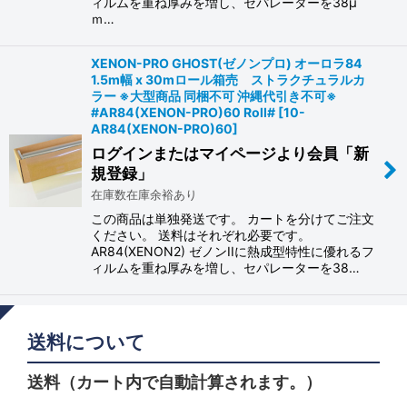
ィルムを重ね厚みを増し、セパレーターを38μ
ｍ…
XENON-PRO GHOST(ゼノンプロ) オーロラ84
1.5m幅 x 30mロール箱売 ストラクチュラルカ
ラー ※大型商品 同梱不可 沖縄代引き不可※
#AR84(XENON-PRO)60 Roll#
[
10-
AR84(XENON-PRO)60
]
ログインまたはマイページより会員「新
規登録」
在庫数在庫余裕あり
この商品は単独発送です。 カートを分けてご注文
ください。 送料はそれぞれ必要です。
AR84(XENON2) ゼノンIIに熱成型特性に優れるフ
ィルムを重ね厚みを増し、セパレーターを38…
送料について
送料（カート内で自動計算されます。）