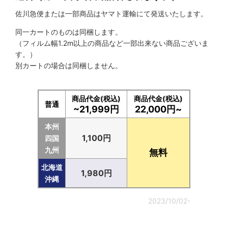
佐川急便または一部商品はヤマト運輸にて発送いたします。
同一カートのものは同梱します。
（フィルム幅1.2m以上の商品など一部出来ない商品ございま
す。）
別カートの場合は同梱しません。
商品代金(税込)
商品代金(税込)
普通
~21,999円
22,000円~
本州
1,100円
四国
九州
無料
北海道
1,980円
沖縄
2023/10/02-