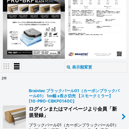
表示順変更
閉じる
2
件
表示数
:
Braintec ブラックパール01（カーボンブラックパ
ール01） 1m幅 x長さ切売 【スモークミラー】
並び順
:
[
10-PRO-CBKP0140C
]
ログインまたはマイページより会員「新
規登録」
絞り込む
ブラックパール01（カーボンブラックパール01）