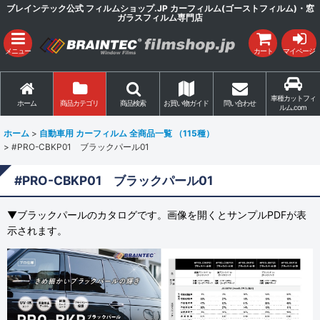
ブレインテック公式 フィルムショップ.JP カーフィルム(ゴーストフィルム)・窓
ガラスフィルム専門店
メニュー
カート
マイページ
車種カットフィ
ホーム
商品カテゴリ
商品検索
お買い物ガイド
問い合わせ
ルム.com
ホーム
>
自動車用 カーフィルム 全商品一覧 （115種）
>
#PRO-CBKP01 ブラックパール01
#PRO-CBKP01 ブラックパール01
▼ブラックパールのカタログです。画像を開くとサンプルPDFが表
示されます。