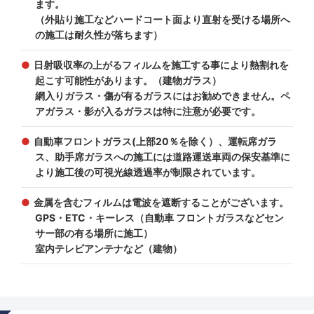
ます。
（外貼り施工などハードコート面より直射を受ける場所へ
の施工は耐久性が落ちます）
日射吸収率の上がるフィルムを施工する事により熱割れを
起こす可能性があります。（建物ガラス）
網入りガラス・傷が有るガラスにはお勧めできません。ペ
アガラス・影が入るガラスは特に注意が必要です。
自動車フロントガラス(上部20％を除く）、運転席ガラ
ス、助手席ガラスへの施工には道路運送車両の保安基準に
より施工後の可視光線透過率が制限されています。
金属を含むフィルムは電波を遮断することがございます。
GPS・ETC・キーレス（自動車 フロントガラスなどセン
サー部の有る場所に施工）
室内テレビアンテナなど（建物）