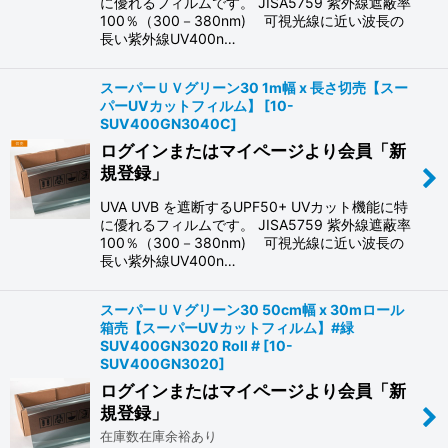
に優れるフィルムです。 JISA5759 紫外線遮蔽率
100％（300－380nm) 可視光線に近い波長の
長い紫外線UV400n…
スーパーＵＶグリーン30 1m幅 x 長さ切売【スー
パーUVカットフィルム】
[
10-
SUV400GN3040C
]
ログインまたはマイページより会員「新
規登録」
UVA UVB を遮断するUPF50+ UVカット機能に特
に優れるフィルムです。 JISA5759 紫外線遮蔽率
100％（300－380nm) 可視光線に近い波長の
長い紫外線UV400n…
スーパーＵＶグリーン30 50cm幅 x 30mロール
箱売【スーパーUVカットフィルム】#緑
SUV400GN3020 Roll #
[
10-
SUV400GN3020
]
ログインまたはマイページより会員「新
規登録」
在庫数在庫余裕あり