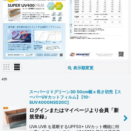
表示順変更
閉じる
4
件
表示数
:
スーパーＵＶグリーン30 50cm幅 x 長さ切売【ス
ーパーUVカットフィルム】
[
10-
並び順
:
SUV400GN3020C
]
ログインまたはマイページより会員「新
規登録」
絞り込む
UVA UVB を遮断するUPF50+ UVカット機能に特