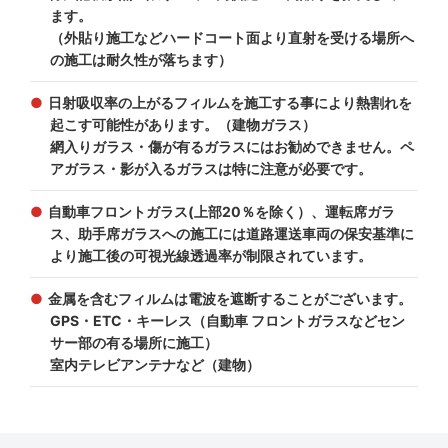
ます。
（外貼り施工などハードコート面より直射を受ける場所へ
の施工は耐久性が落ちます）
日射吸収率の上がるフィルムを施工する事により熱割れを
起こす可能性があります。（建物ガラス）
網入りガラス・傷が有るガラスにはお勧めできません。ペ
アガラス・影が入るガラスは特に注意が必要です。
自動車フロントガラス(上部20％を除く）、運転席ガラ
ス、助手席ガラスへの施工には道路運送車両の保安基準に
より施工後の可視光線透過率が制限されています。
金属を含むフィルムは電波を遮断することがございます。
GPS・ETC・キーレス（自動車 フロントガラスなどセン
サー部の有る場所に施工）
室内テレビアンテナなど（建物）