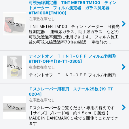
可視光線測定器 TINT METER TM100 ティン
トメーター フィルム測定器 ガラス測定器
#TM100#
[
TM100
]
在庫数在庫なし
TINT METER TM100 ティントメーター 可視光
線測定器 運転席ガラス、助手席ガラス などの
可視光透過率測定に使用できます。 フィルム施工
後の可視光線透過率70％の確認 車検前の…
ティントオフ ＴＩＮＴ-ＯＦＦ フィルム剥離剤
#TINT-OFF#
[
19-TT-0305
]
在庫数在庫なし
ティントオフ ＴＩＮＴ-ＯＦＦ フィルム剥離剤
Ｔスクレーパー用替刃 スチール25枚
[
19-TT-
0204
]
在庫数在庫なし
Ｔスクレーパーをご覧ください 専用の替刃です
【サイズ】ブレード幅 約１５cm 【 製造 】
MADE IN DANEMARK １枚で２面使うことができ
ます