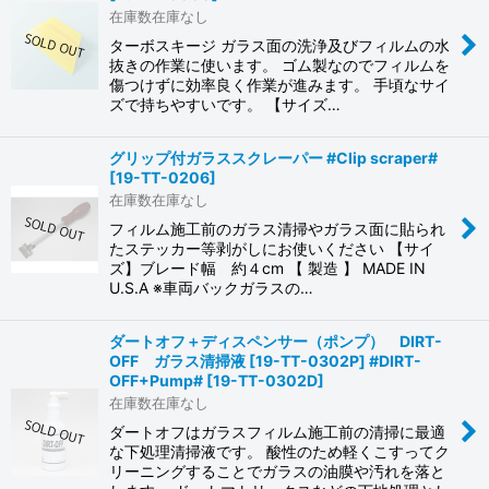
並び順
:
在庫数在庫なし
ターボスキージ ガラス面の洗浄及びフィルムの水
抜きの作業に使います。 ゴム製なのでフィルムを
絞り込む
傷つけずに効率良く作業が進みます。 手頃なサイ
ズで持ちやすいです。 【サイズ…
グリップ付ガラススクレーパー #Clip scraper#
[
19-TT-0206
]
在庫数在庫なし
フィルム施工前のガラス清掃やガラス面に貼られ
たステッカー等剥がしにお使いください 【サイ
ズ】ブレード幅 約４cm 【 製造 】 MADE IN
U.S.A ※車両バックガラスの…
ダートオフ＋ディスペンサー（ポンプ） DIRT-
OFF ガラス清掃液 [19-TT-0302P] #DIRT-
OFF+Pump#
[
19-TT-0302D
]
在庫数在庫なし
ダートオフはガラスフィルム施工前の清掃に最適
な下処理清掃液です。 酸性のため軽くこすってク
リーニングすることでガラスの油膜や汚れを落と