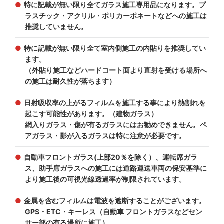
特に記載が無い限り全てガラス施工専用品になります。プ
ラスチック・アクリル・ポリカーポネートなどへの施工は
推奨していません。
特に記載が無い限り全て室内側施工の内貼りを推奨してい
ます。
（外貼り施工などハードコート面より直射を受ける場所へ
の施工は耐久性が落ちます）
日射吸収率の上がるフィルムを施工する事により熱割れを
起こす可能性があります。（建物ガラス）
網入りガラス・傷が有るガラスにはお勧めできません。ペ
アガラス・影が入るガラスは特に注意が必要です。
自動車フロントガラス(上部20％を除く）、運転席ガラ
ス、助手席ガラスへの施工には道路運送車両の保安基準に
より施工後の可視光線透過率が制限されています。
金属を含むフィルムは電波を遮断することがございます。
GPS・ETC・キーレス（自動車 フロントガラスなどセン
サー部の有る場所に施工）