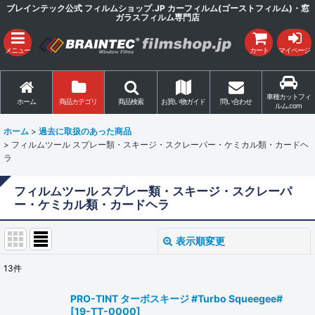
ブレインテック公式 フィルムショップ.JP カーフィルム(ゴーストフィルム)・窓
ガラスフィルム専門店
メニュー
カート
マイページ
車種カットフィ
ホーム
商品カテゴリ
商品検索
お買い物ガイド
問い合わせ
ルム.com
ホーム
>
過去に取扱のあった商品
>
フィルムツール スプレー類・スキージ・スクレーパー・ケミカル類・カードヘ
ラ
フィルムツール スプレー類・スキージ・スクレーパ
ー・ケミカル類・カードヘラ
表示順変更
閉じる
13
件
表示数
:
PRO-TINT ターボスキージ #Turbo Squeegee#
[
19-TT-0000
]