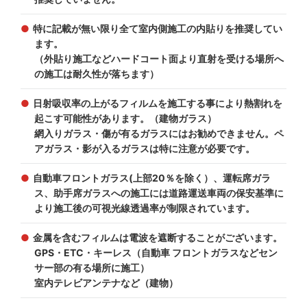
特に記載が無い限り全て室内側施工の内貼りを推奨してい
ます。
（外貼り施工などハードコート面より直射を受ける場所へ
の施工は耐久性が落ちます）
日射吸収率の上がるフィルムを施工する事により熱割れを
起こす可能性があります。（建物ガラス）
網入りガラス・傷が有るガラスにはお勧めできません。ペ
アガラス・影が入るガラスは特に注意が必要です。
自動車フロントガラス(上部20％を除く）、運転席ガラ
ス、助手席ガラスへの施工には道路運送車両の保安基準に
より施工後の可視光線透過率が制限されています。
金属を含むフィルムは電波を遮断することがございます。
GPS・ETC・キーレス（自動車 フロントガラスなどセン
サー部の有る場所に施工）
室内テレビアンテナなど（建物）