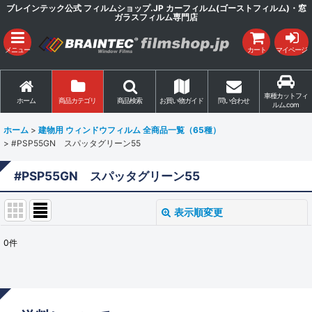
ブレインテック公式 フィルムショップ.JP カーフィルム(ゴーストフィルム)・窓
ガラスフィルム専門店
メニュー
カート
マイページ
車種カットフィ
ホーム
商品カテゴリ
商品検索
お買い物ガイド
問い合わせ
ルム.com
ホーム
>
建物用 ウィンドウフィルム 全商品一覧（65種）
>
#PSP55GN スパッタグリーン55
#PSP55GN スパッタグリーン55
表示順変更
閉じる
0
件
表示数
:
並び順
: