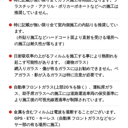
ラスチック・アクリル・ポリカーポネートなどへの施工は
推奨していません。
特に記載が無い限り全て室内側施工の内貼りを推奨してい
ます。
（外貼り施工などハードコート面より直射を受ける場所へ
の施工は耐久性が落ちます）
日射吸収率の上がるフィルムを施工する事により熱割れを
起こす可能性があります。（建物ガラス）
網入りガラス・傷が有るガラスにはお勧めできません。ペ
アガラス・影が入るガラスは特に注意が必要です。
自動車フロントガラス(上部20％を除く）、運転席ガラ
ス、助手席ガラスへの施工には道路運送車両の保安基準に
より施工後の可視光線透過率が制限されています。
金属を含むフィルムは電波を遮断することがございます。
GPS・ETC・キーレス（自動車 フロントガラスなどセン
サー部の有る場所に施工）