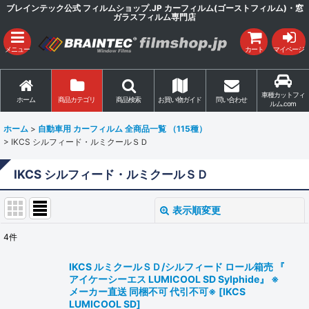
ブレインテック公式 フィルムショップ.JP カーフィルム(ゴーストフィルム)・窓
ガラスフィルム専門店
メニュー
カート
マイページ
車種カットフィ
ホーム
商品カテゴリ
商品検索
お買い物ガイド
問い合わせ
ルム.com
ホーム
>
自動車用 カーフィルム 全商品一覧 （115種）
>
IKCS シルフィード・ルミクールＳＤ
IKCS シルフィード・ルミクールＳＤ
表示順変更
閉じる
4
件
表示数
:
IKCS ルミクールＳＤ/シルフィード ロール箱売 『
アイケーシーエス LUMICOOL SD Sylphide』 ※
並び順
:
メーカー直送 同梱不可 代引不可※
[
IKCS
LUMICOOL SD
]