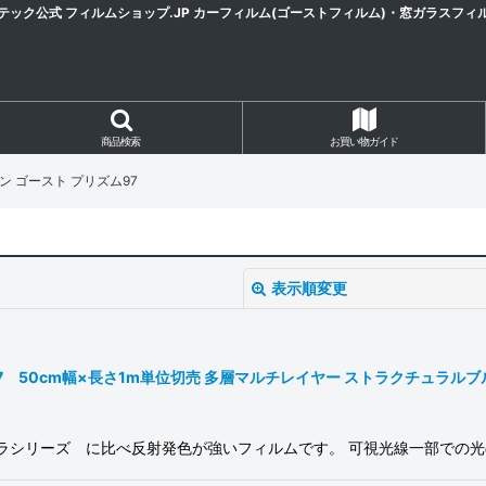
テック公式 フィルムショップ.JP カーフィルム(ゴーストフィルム)・窓ガラスフィ
商品検索
お買い物ガイド
ャイン ゴースト プリズム97
表示順変更
ム97 50cm幅×長さ1m単位切売 多層マルチレイヤー ストラクチュラルブルー プ
ロラシリーズ に比べ反射発色が強いフィルムです。 可視光線一部での
絞り込む