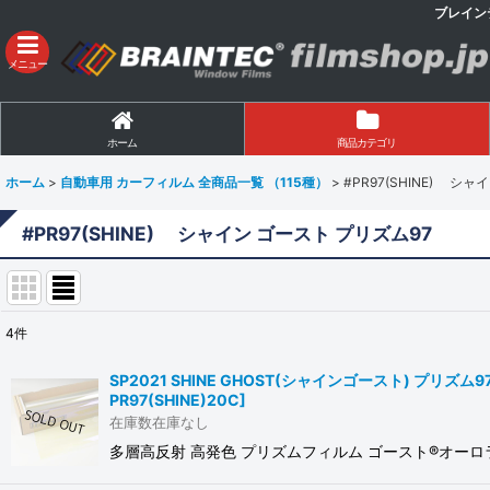
ブレイン
メニュー
ホーム
商品カテゴリ
ホーム
>
自動車用 カーフィルム 全商品一覧 （115種）
>
#PR97(SHINE) シ
#PR97(SHINE) シャイン ゴースト プリズム97
4
件
表示数
:
SP2021 SHINE GHOST(シャインゴースト) プリズ
PR97(SHINE)20C
]
並び順
:
在庫数在庫なし
多層高反射 高発色 プリズムフィルム ゴースト®オー