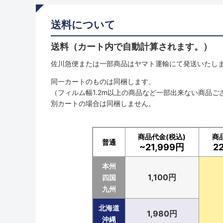
送料について
送料（カート内で自動計算されます。）
佐川急便または一部商品はヤマト運輸にて発送いたし
同一カートのものは同梱します。
（フィルム幅1.2m以上の商品など一部出来ない商品ご
別カートの場合は同梱しません。
商品代金(税込)
商
普通
~21,999円
2
本州
1,100円
四国
九州
北海道
1,980円
沖縄