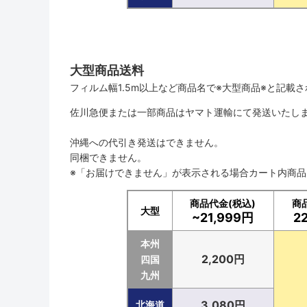
大型商品送料
フィルム幅1.5m以上など商品名で※大型商品※と記載
佐川急便または一部商品はヤマト運輸にて発送いたし
沖縄への代引き発送はできません。
同梱できません。
※「お届けできません」が表示される場合カート内商
商品代金(税込)
商
大型
~21,999円
2
本州
2,200円
四国
九州
3,080円
北海道