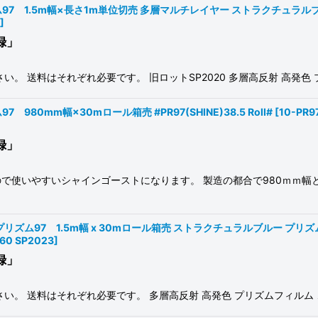
プリズム97 1.5m幅×長さ1m単位切売 多層マルチレイヤー ストラクチュ
]
録」
。 送料はそれぞれ必要です。 旧ロットSP2020 多層高反射 高発色
 980mm幅×30mロール箱売 #PR97(SHINE)38.5 Roll#
[
10-PR9
録」
で使いやすいシャインゴーストになります。 製造の都合で980ｍｍ幅
ゴースト) プリズム97 1.5m幅 x 30mロール箱売 ストラクチュラルブルー
)60 SP2023
]
録」
い。 送料はそれぞれ必要です。 多層高反射 高発色 プリズムフィルム