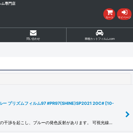
ルム専門店
カート
マイページ
問い合わせ
車種カットフィルム.com
閉じる
リズムフィルム97 #PR97(SHINE)SP2021 20C#
[
10-
光の干渉を起こし、ブルーの発色反射があります。 可視光線…