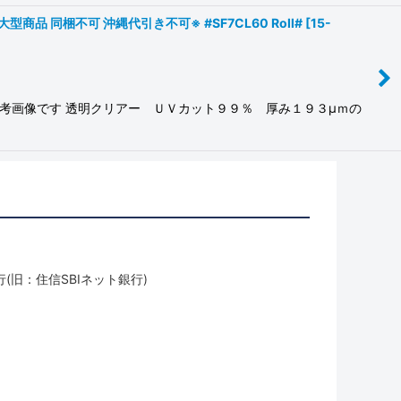
同梱不可 沖縄代引き不可※ #SF7CL60 Roll#
[
15-
参考画像です 透明クリアー ＵＶカット９９％ 厚み１９３μｍの
(旧：住信SBIネット銀行)