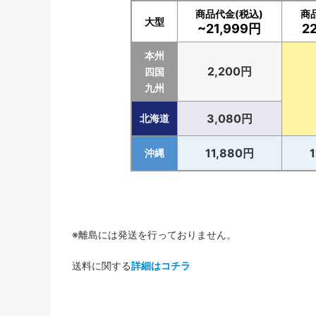
商品代金(税込)
商
大型
~21,999円
2
本州
2,200円
四国
九州
3,080円
北海道
11,880円
沖縄
※離島には発送を行っておりません。
送料に関する
詳細はコチラ