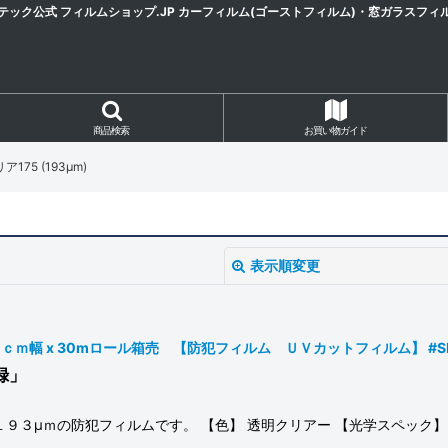
テック公式 フィルムショップ.JP カーフィルム(ゴーストフィルム)・窓ガラスフィ
商品検索
お買い物ガイド
175 (193μm)
表示順変更
幅 x 30mロール箱売 【防犯フィルム ＵＶカットフィルム】 #SF7CL
録」
１９３μｍの防犯フィルムです。 【色】 透明クリアー 【光学スペ
絞り込む