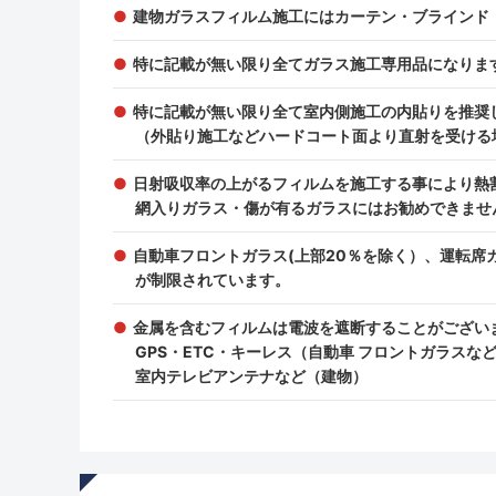
建物ガラスフィルム施工にはカーテン・ブラインド
特に記載が無い限り全てガラス施工専用品になりま
特に記載が無い限り全て室内側施工の内貼りを推奨
（外貼り施工などハードコート面より直射を受ける
日射吸収率の上がるフィルムを施工する事により熱
網入りガラス・傷が有るガラスにはお勧めできませ
自動車フロントガラス(上部20％を除く）、運転
が制限されています。
金属を含むフィルムは電波を遮断することがござい
GPS・ETC・キーレス（自動車 フロントガラス
室内テレビアンテナなど（建物）