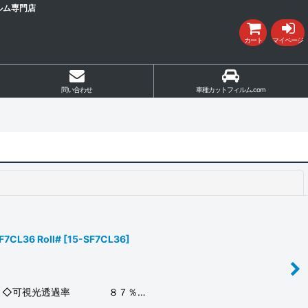
ルム専門店
カート
マイページ
問い合わせ
車種カットフィルム.com
閉じる
36 Roll#
[
15-SF7CL36
]
ック】 ◇可視光透過率 ８７％…