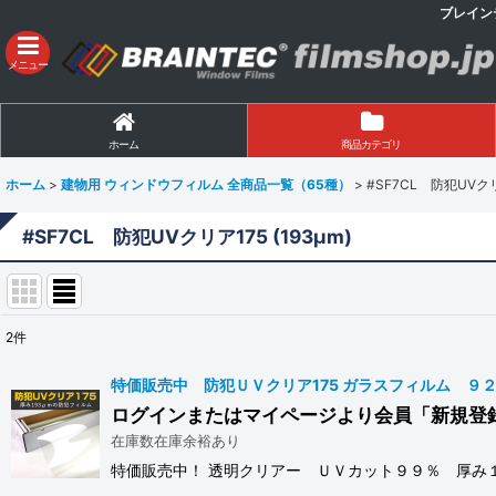
ブレイン
メニュー
ホーム
商品カテゴリ
ホーム
>
建物用 ウィンドウフィルム 全商品一覧（65種）
>
#SF7CL 防犯UVクリア
#SF7CL 防犯UVクリア175 (193μm)
2
件
表示数
:
特価販売中 防犯ＵＶクリア175 ガラスフィルム ９２ｃｍ
ログインまたはマイページより会員「新規登
並び順
:
在庫数在庫余裕あり
特価販売中！ 透明クリアー ＵＶカット９９％ 厚み