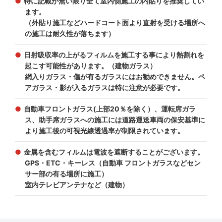
特に記載が無い限り全て室内側施工の内貼りを推奨してい
ます。
（外貼り施工などハードコート面より直射を受ける場所へ
の施工は耐久性が落ちます）
日射吸収率の上がるフィルムを施工する事により熱割れを
起こす可能性があります。（建物ガラス）
網入りガラス・傷が有るガラスにはお勧めできません。ペ
アガラス・影が入るガラスは特に注意が必要です。
自動車フロントガラス(上部20％を除く）、運転席ガラ
ス、助手席ガラスへの施工には道路運送車両の保安基準に
より施工後の可視光線透過率が制限されています。
金属を含むフィルムは電波を遮断することがございます。
GPS・ETC・キーレス（自動車 フロントガラスなどセン
サー部の有る場所に施工）
室内テレビアンテナなど（建物）