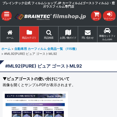
ブレインテック公式 フィルムショップ.JP カーフィルム(ゴーストフィルム)・窓
ガラスフィルム専門店
メニュー
カート
マイページ
車種カットフィ
ホーム
商品カテゴリ
商品検索
お買い物ガイド
問い合わせ
ルム.com
ホーム
>
自動車用 カーフィルム 全商品一覧 （115種）
>
#ML92(PURE) ピュア ゴーストML92
#ML92(PURE) ピュア ゴーストML92
▼ピュアゴーストの使い分けについて
画像を開くとサンプルPDFが表示されます。