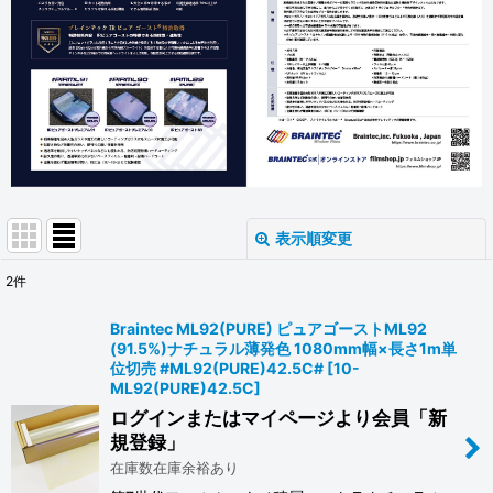
表示順変更
閉じる
2
件
表示数
:
Braintec ML92(PURE) ピュアゴーストML92
(91.5%)ナチュラル薄発色 1080mm幅×長さ1m単
並び順
:
位切売 #ML92(PURE)42.5C#
[
10-
ML92(PURE)42.5C
]
ログインまたはマイページより会員「新
絞り込む
規登録」
在庫数在庫余裕あり