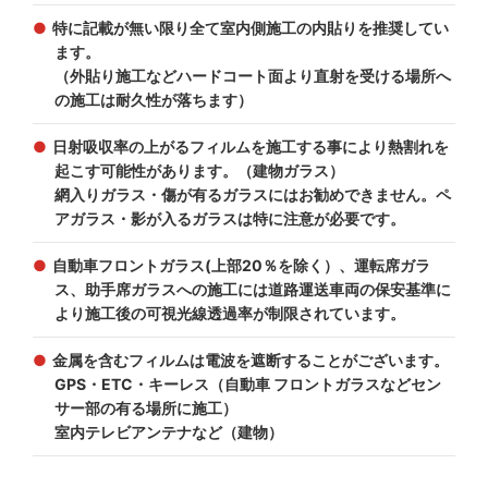
特に記載が無い限り全て室内側施工の内貼りを推奨してい
ます。
（外貼り施工などハードコート面より直射を受ける場所へ
の施工は耐久性が落ちます）
日射吸収率の上がるフィルムを施工する事により熱割れを
起こす可能性があります。（建物ガラス）
網入りガラス・傷が有るガラスにはお勧めできません。ペ
アガラス・影が入るガラスは特に注意が必要です。
自動車フロントガラス(上部20％を除く）、運転席ガラ
ス、助手席ガラスへの施工には道路運送車両の保安基準に
より施工後の可視光線透過率が制限されています。
金属を含むフィルムは電波を遮断することがございます。
GPS・ETC・キーレス（自動車 フロントガラスなどセン
サー部の有る場所に施工）
室内テレビアンテナなど（建物）