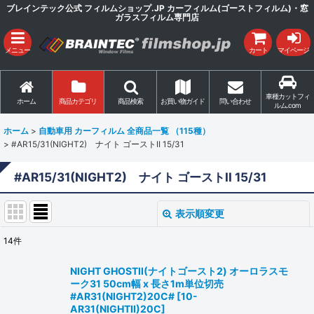
ブレインテック公式 フィルムショップ.JP カーフィルム(ゴーストフィルム)・窓
ガラスフィルム専門店
メニュー
カート
マイページ
車種カットフィ
ホーム
商品カテゴリ
商品検索
お買い物ガイド
問い合わせ
ルム.com
ホーム
>
自動車用 カーフィルム 全商品一覧 （115種）
>
#AR15/31(NIGHT2) ナイト ゴーストII 15/31
#AR15/31(NIGHT2) ナイト ゴーストII 15/31
表示順変更
閉じる
14
件
表示数
:
NIGHT GHOSTII(ナイトゴースト2) オーロラスモ
ーク31 50cm幅 x 長さ1m単位切売
並び順
:
#AR31(NIGHT2)20C#
[
10-
AR31(NIGHTII)20C
]