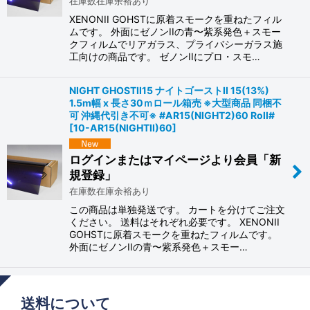
在庫数在庫余裕あり
XENONII GOHSTに原着スモークを重ねたフィル
ムです。 外面にゼノンIIの青〜紫系発色＋スモー
クフィルムでリアガラス、プライバシーガラス施
工向けの商品です。 ゼノンIIにプロ・スモ…
NIGHT GHOSTII15 ナイトゴーストII 15(13%)
1.5m幅 x 長さ30ｍロール箱売 ※大型商品 同梱不
可 沖縄代引き不可※ #AR15(NIGHT2)60 Roll#
[
10-AR15(NIGHTII)60
]
ログインまたはマイページより会員「新
規登録」
在庫数在庫余裕あり
この商品は単独発送です。 カートを分けてご注文
ください。 送料はそれぞれ必要です。 XENONII
GOHSTに原着スモークを重ねたフィルムです。
外面にゼノンIIの青〜紫系発色＋スモー…
送料について