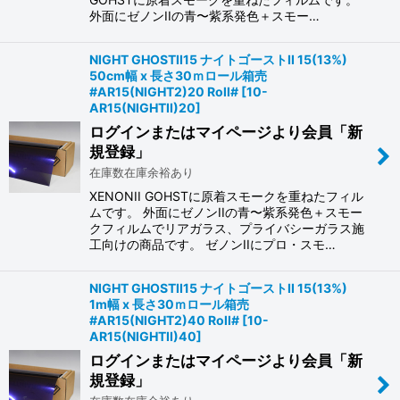
外面にゼノンIIの青〜紫系発色＋スモー…
NIGHT GHOSTII15 ナイトゴーストII 15(13%)
50cm幅 x 長さ30ｍロール箱売
#AR15(NIGHT2)20 Roll#
[
10-
AR15(NIGHTII)20
]
ログインまたはマイページより会員「新
規登録」
在庫数在庫余裕あり
XENONII GOHSTに原着スモークを重ねたフィル
ムです。 外面にゼノンIIの青〜紫系発色＋スモー
クフィルムでリアガラス、プライバシーガラス施
工向けの商品です。 ゼノンIIにプロ・スモ…
NIGHT GHOSTII15 ナイトゴーストII 15(13%)
1m幅 x 長さ30ｍロール箱売
#AR15(NIGHT2)40 Roll#
[
10-
AR15(NIGHTII)40
]
ログインまたはマイページより会員「新
規登録」