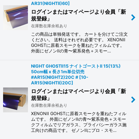
AR31(NIGHTII)60
]
ログインまたはマイページより会員「新
規登録」
在庫数在庫余裕あり
この商品は単独発送です。 カートを分けてご注文
ください。 送料はそれぞれ必要です。 XENONII
GOHSTに原着スモークを重ねたフィルムです。
外面にゼノンIIの青〜紫系発色＋スモー…
NIGHT GHOSTII15 ナイトゴーストII 15(13%)
50cm幅 x 長さ1m単位切売
#AR15(NIGHT2)20C #
[
10-
AR15(NIGHTII)20C
]
ログインまたはマイページより会員「新
規登録」
在庫数在庫余裕あり
XENONII GOHSTに原着スモークを重ねたフィル
ムです。 外面にゼノンIIの青〜紫系発色＋スモー
クフィルムでリアガラス、プライバシーガラス施
工向けの商品です。 ゼノンIIにプロ・スモ…