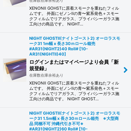
在庫数在庫余裕あり
XENONII GOHSTに原着スモークを重ねたフィル
ムです。 外面にゼノンIIの青〜紫系発色＋スモー
クフィルムでリアガラス、プライバシーガラス施
工向けの商品です。 NIGHT…
NIGHT GHOSTII(ナイトゴースト2) オーロラスモ
ーク31 1m幅 x 長さ30ｍロール箱売
#AR31(NIGHT2)40 Roll#
[
10-
AR31(NIGHTII)40
]
ログインまたはマイページより会員「新
規登録」
在庫数在庫余裕あり
XENONII GOHSTに原着スモークを重ねたフィル
ムです。 外面にゼノンIIの青〜紫系発色＋スモー
クフィルムでリアガラス、プライバシーガラス施
工向けの商品です。 NIGHT GHOST…
NIGHT GHOSTII(ナイトゴースト2) オーロラスモ
ーク31 1.5m幅 x 長さ30ｍロール箱売 ※大型商
品 同梱不可 沖縄代引き不可※
#AR31(NIGHT2)60 Roll#
[
10-