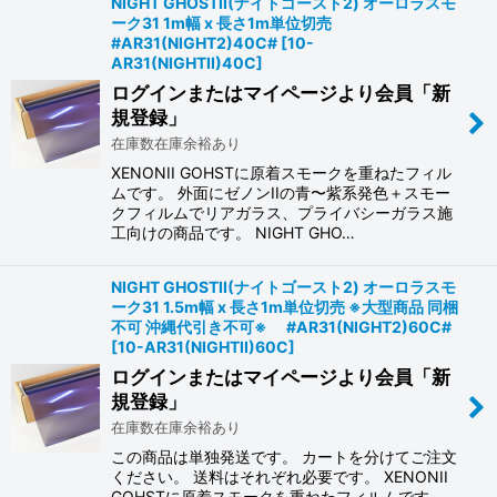
NIGHT GHOSTII(ナイトゴースト2) オーロラスモ
ーク31 1m幅 x 長さ1m単位切売
#AR31(NIGHT2)40C#
[
10-
AR31(NIGHTII)40C
]
ログインまたはマイページより会員「新
規登録」
在庫数在庫余裕あり
XENONII GOHSTに原着スモークを重ねたフィル
ムです。 外面にゼノンIIの青〜紫系発色＋スモー
クフィルムでリアガラス、プライバシーガラス施
工向けの商品です。 NIGHT GHO…
NIGHT GHOSTII(ナイトゴースト2) オーロラスモ
ーク31 1.5m幅 x 長さ1m単位切売 ※大型商品 同梱
不可 沖縄代引き不可※ #AR31(NIGHT2)60C#
[
10-AR31(NIGHTII)60C
]
ログインまたはマイページより会員「新
規登録」
在庫数在庫余裕あり
この商品は単独発送です。 カートを分けてご注文
ください。 送料はそれぞれ必要です。 XENONII
GOHSTに原着スモークを重ねたフィルムです。