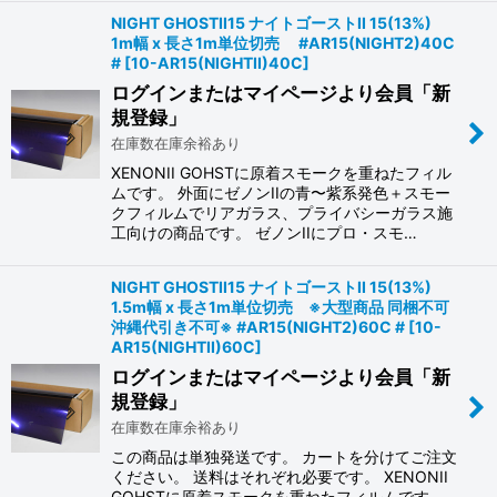
NIGHT GHOSTII15 ナイトゴーストII 15(13%)
1m幅 x 長さ1m単位切売 #AR15(NIGHT2)40C
#
[
10-AR15(NIGHTII)40C
]
ログインまたはマイページより会員「新
規登録」
在庫数在庫余裕あり
XENONII GOHSTに原着スモークを重ねたフィル
ムです。 外面にゼノンIIの青〜紫系発色＋スモー
クフィルムでリアガラス、プライバシーガラス施
工向けの商品です。 ゼノンIIにプロ・スモ…
NIGHT GHOSTII15 ナイトゴーストII 15(13%)
1.5m幅 x 長さ1m単位切売 ※大型商品 同梱不可
沖縄代引き不可※ #AR15(NIGHT2)60C #
[
10-
AR15(NIGHTII)60C
]
ログインまたはマイページより会員「新
規登録」
在庫数在庫余裕あり
この商品は単独発送です。 カートを分けてご注文
ください。 送料はそれぞれ必要です。 XENONII
GOHSTに原着スモークを重ねたフィルムです。