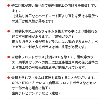
特に記載が無い限り全て室内側施工の内貼りを推奨してい
ます。
（外貼り施工などハードコート面より直射を受ける場所へ
の施工は耐久性が落ちます）
日射吸収率の上がるフィルムを施工する事により熱割れを
起こす可能性があります。（建物ガラス）
網入りガラス・傷が有るガラスにはお勧めできません。ペ
アガラス・影が入るガラスは特に注意が必要です。
自動車フロントガラス(上部20％を除く）、運転席ガラ
ス、助手席ガラスへの施工には道路運送車両の保安基準に
より施工後の可視光線透過率が制限されています。
金属を含むフィルムは電波を遮断することがございます。
GPS・ETC・キーレス（自動車 フロントガラスなどセン
サー部の有る場所に施工）
室内テレビアンテナなど（建物）