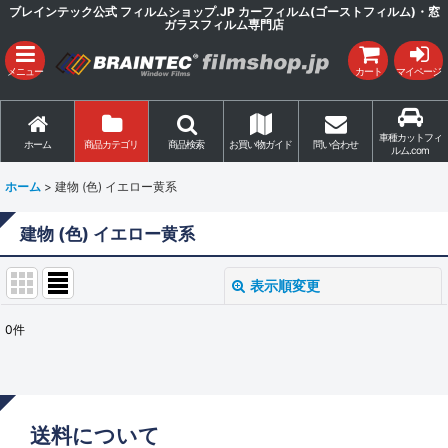
ブレインテック公式 フィルムショップ.JP カーフィルム(ゴーストフィルム)・窓
ガラスフィルム専門店
メニュー
カート
マイページ
車種カットフィ
ホーム
商品カテゴリ
商品検索
お買い物ガイド
問い合わせ
ルム.com
ホーム
>
建物 (色) イエロー黄系
建物 (色) イエロー黄系
表示順変更
閉じる
0
件
表示数
:
並び順
:
送料について