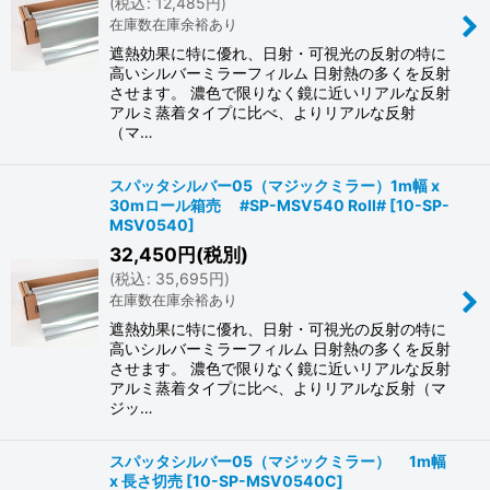
(
税込
:
12,485
円
)
在庫数在庫余裕あり
遮熱効果に特に優れ、日射・可視光の反射の特に
高いシルバーミラーフィルム 日射熱の多くを反射
させます。 濃色で限りなく鏡に近いリアルな反射
アルミ蒸着タイプに比べ、よりリアルな反射
（マ…
スパッタシルバー05（マジックミラー）1m幅 x
30mロール箱売 #SP-MSV540 Roll#
[
10-SP-
MSV0540
]
32,450
円
(税別)
(
税込
:
35,695
円
)
在庫数在庫余裕あり
遮熱効果に特に優れ、日射・可視光の反射の特に
高いシルバーミラーフィルム 日射熱の多くを反射
させます。 濃色で限りなく鏡に近いリアルな反射
アルミ蒸着タイプに比べ、よりリアルな反射（マ
ジッ…
スパッタシルバー05（マジックミラー） 1m幅
x 長さ切売
[
10-SP-MSV0540C
]