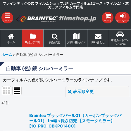
ブレインテック公式 フィルムショップ.JP カーフィルム(ゴーストフィルム)・窓
ガラスフィルム専門店
メニュー
カート
マイページ
車種カットフィ
ホーム
商品カテゴリ
商品検索
お買い物ガイド
問い合わせ
ルム.com
ホーム
>
自動車 (色) 銀 シルバーミラー
自動車 (色) 銀 シルバーミラー
カーフィルムの色が銀 シルバーミラーのラインナップです。
表示順変更
閉じる
41
件
表示数
:
Braintec ブラックパール01（カーボンブラックパ
ール01） 1m幅 x長さ切売 【スモークミラー】
並び順
:
[
10-PRO-CBKP0140C
]