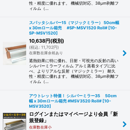
性・精度に優れます。 機械切対応、38μm剥離フ
ィルム（…
スパッタシルバー15（マジックミラー） 50cm幅
x 30mロール箱売 #SP-MSV1520 Roll#
[
10-
SP-MSV1520
]
10,638
円
(税別)
(
税込
:
11,702
円
)
在庫数在庫余裕あり
遮熱効果に特に優れ、日射・可視光の反射の高い
シルバーミラーフィルム アルミ蒸着タイプに比
べ、よりリアルな反射（マジックミラー） 耐久
性・精度に優れます。 機械切対応、38μm剥離フ
ィルム（…
アウトレット特価！ シルバーミラー35 50cm
幅 x 30mロール箱売 #MSV3520 Roll#
[
10-
MSV3520
]
ログインまたはマイページより会員「新
規登録」
在庫数在庫小