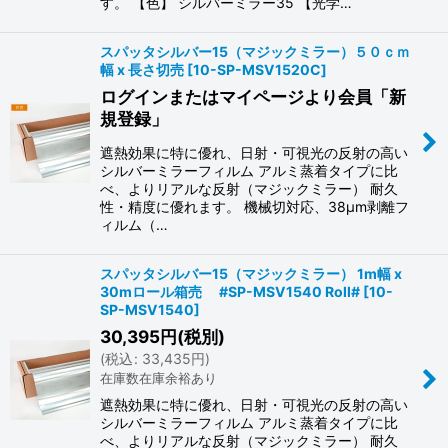
す。 【色】 シルバーミラー35 【光学…
スパッタシルバー15（マジックミラー）５０ｃｍ
幅 x 長さ切売
[
10-SP-MSV1520C
]
ログインまたはマイページより会員「新
規登録」
遮熱効果に特に優れ、日射・可視光の反射の高い
シルバーミラーフィルム アルミ蒸着タイプに比
べ、よりリアルな反射（マジックミラー） 耐久
性・精度に優れます。 機械切対応、38μm剥離フ
ィルム（…
スパッタシルバー15（マジックミラー） 1m幅 x
30mロール箱売 #SP-MSV1540 Roll#
[
10-
SP-MSV1540
]
30,395
円
(税別)
(
税込
:
33,435
円
)
在庫数在庫余裕あり
遮熱効果に特に優れ、日射・可視光の反射の高い
シルバーミラーフィルム アルミ蒸着タイプに比
べ、よりリアルな反射（マジックミラー） 耐久