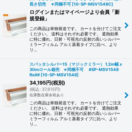
長さ切売 ※同梱不可
[
10-SP-MSV1548C
]
ログインまたはマイページより会員「新
規登録」
この商品は単独発送です。 カートを分けてご注文
ください。 送料はそれぞれ必要です。 遮熱効果
に特に優れ、日射・可視光の反射の高いシルバー
ミラーフィルム アルミ蒸着タイプに比べ、より
リ…
スパッタシルバー15（マジックミラー） 1.2m幅 x
30mロール箱売 ※同梱不可 #SP-MSV1548
Roll#
[
10-SP-MSV1548
]
34,195
円
(税別)
(
税込
:
37,615
円
)
在庫数在庫余裕あり
この商品は単独発送です。 カートを分けてご注文
ください。 送料はそれぞれ必要です。 遮熱効果
に特に優れ、日射・可視光の反射の高いシルバー
ミラーフィルム アルミ蒸着タイプに比べ、より
リ…