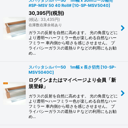
スパッタシルバー50 1m幅 x 30mロール箱売
#SP-MSV 50 40 Roll#
[
10-SP-MSV5040
]
30,395
円
(税別)
(
税込
:
33,435
円
)
在庫数在庫余裕あり
ガラスの反射を自然に高めます。 光の角度などに
より透明〜ハーフミラー色が楽しめる自然なハー
フミラー 車内側から暗さを感じさせません。 プ
ライバシーガラスの遮熱ＵＰなどの利用にもお勧
め…
スパッタシルバー50 1m幅 x 長さ切売
[
10-SP-
MSV5040C
]
ログインまたはマイページより会員「新
規登録」
ガラスの反射を自然に高めます。 光の角度などに
より透明〜ハーフミラー色が楽しめる自然なハー
フミラー 車内側から暗さを感じさせません。 プ
ライバシーガラスの遮熱ＵＰなどの利用にもお勧
め…