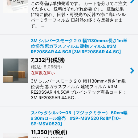
この商品は単独発送です。 カートを分けてご注文
ください。 送料はそれぞれ必要です。 遮熱効果
に特に優れ、日射・可視光の反射の特に高いシル
バーミラーフィルム 日射熱の多くを反射させま
す。 …
3M シルバースモーク２０ 幅1130mm×長さ1m単
位切売 窓ガラスフィルム 建物フィルム #3M
RE20SSAR 44.5C#
[
3M RE20SSAR 44.5C
]
7,332
円
(税別)
(
税込
:
8,066
円
)
在庫数在庫小
3M シルバースモーク２０ 幅1130mm×長さ1m単
位切売 窓ガラスフィルム 建物フィルム #3M
RE20SSAR 44.5C# ブレインテック商品コード：
3M RE20SSAR 44.5C …
スパッタシルバー05（マジックミラー） 50cm幅
x 30mロール箱売 #SP-MSV520 Roll#
[
10-
SP-MSV0520
]
11,350
円
(税別)