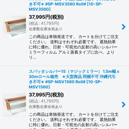
き不可※ #SP-MSV3560 Roll#
[
10-SP-
MSV3560
]
37,995
円
(税別)
(
税込
:
41,795
円
)
在庫数在庫余裕あり
この商品は単独発送です。 カートを分けてご注文
ください。 送料はそれぞれ必要です。 遮熱効果
に特に優れ、日射・可視光の反射の高いシルバー
ミラーフィルム アルミ蒸着タイプに比べ、より
リ…
スパッタシルバー15（マジックミラー） 1.5m幅 x
30mロール箱売 ※大型商品 同梱不可 沖縄代引
き不可※ #SP-MSV1560 Roll#
[
10-SP-
MSV1560
]
37,995
円
(税別)
(
税込
:
41,795
円
)
在庫数在庫余裕あり
この商品は単独発送です。 カートを分けてご注文
ください。 送料はそれぞれ必要です。 遮熱効果
に特に優れ、日射・可視光の反射の高いシルバー