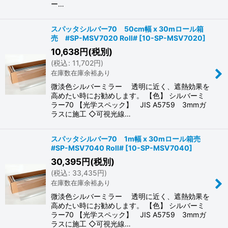
ー…
スパッタシルバー70 50cm幅 x 30mロール箱
売 #SP-MSV7020 Roll#
[
10-SP-MSV7020
]
10,638
円
(税別)
(
税込
:
11,702
円
)
在庫数在庫余裕あり
微淡色シルバーミラー 透明に近く、遮熱効果を
高めたい時にお勧めします。 【色】 シルバーミ
ラー70 【光学スペック】 JIS A5759 3mmガ
ラスに施工 ◇可視光線…
スパッタシルバー70 1m幅 x 30mロール箱売
#SP-MSV7040 Roll#
[
10-SP-MSV7040
]
30,395
円
(税別)
(
税込
:
33,435
円
)
在庫数在庫余裕あり
微淡色シルバーミラー 透明に近く、遮熱効果を
高めたい時にお勧めします。 【色】 シルバーミ
ラー70 【光学スペック】 JIS A5759 3mmガ
ラスに施工 ◇可視光線…