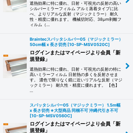
遮熱効果に特に優れ、日射・可視光の反射の高い
シルバーミラーフィルム アルミ蒸着タイプに比
べ、よりリアルな反射（マジックミラー） 耐久
性・精度に優れます。 機械切対応、38μm剥離フ
ィルム（…
Braintecスパッタシルバー05（マジックミラー）
50cm幅 x 長さ切売
[
10-SP-MSV0520C
]
ログインまたはマイページより会員「新
規登録」
遮熱効果に特に優れ、日射・可視光の反射の特に
高いミラーフィルム 日射熱の多くを反射させま
す。 濃色で限りなく鏡に近いリアルな反射（マジ
ックミラー） 耐久性・精度に優れます。 【色】
…
スパッタシルバー05（マジックミラー） 1.5m幅
x 長さ切売 ※大型商品 同梱不可 沖縄代引き不可
[
10-SP-MSV0560C
]
ログインまたはマイページより会員「新
規登録」