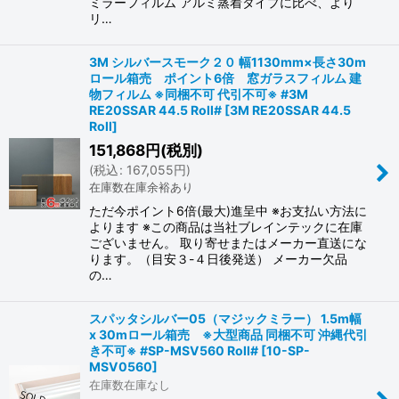
ミラーフィルム アルミ蒸着タイプに比べ、より
リ…
3M シルバースモーク２０ 幅1130mm×長さ30m
ロール箱売 ポイント6倍 窓ガラスフィルム 建
物フィルム ※同梱不可 代引不可※ #3M
RE20SSAR 44.5 Roll#
[
3M RE20SSAR 44.5
Roll
]
151,868
円
(税別)
(
税込
:
167,055
円
)
在庫数在庫余裕あり
ただ今ポイント6倍(最大)進呈中 ※お支払い方法に
よります ※この商品は当社ブレインテックに在庫
ございません。 取り寄せまたはメーカー直送にな
ります。（目安３-４日後発送） メーカー欠品
の…
スパッタシルバー05（マジックミラー） 1.5m幅
x 30mロール箱売 ※大型商品 同梱不可 沖縄代引
き不可※ #SP-MSV560 Roll#
[
10-SP-
MSV0560
]
在庫数在庫なし