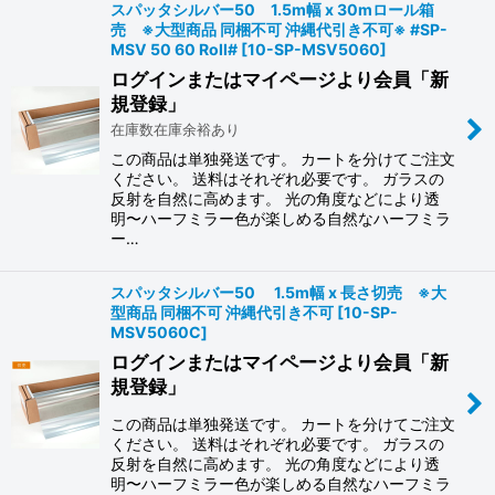
スパッタシルバー50 1.5m幅 x 30mロール箱
売 ※大型商品 同梱不可 沖縄代引き不可※ #SP-
MSV 50 60 Roll#
[
10-SP-MSV5060
]
ログインまたはマイページより会員「新
規登録」
在庫数在庫余裕あり
この商品は単独発送です。 カートを分けてご注文
ください。 送料はそれぞれ必要です。 ガラスの
反射を自然に高めます。 光の角度などにより透
明〜ハーフミラー色が楽しめる自然なハーフミラ
ー…
スパッタシルバー50 1.5m幅 x 長さ切売 ※大
型商品 同梱不可 沖縄代引き不可
[
10-SP-
MSV5060C
]
ログインまたはマイページより会員「新
規登録」
この商品は単独発送です。 カートを分けてご注文
ください。 送料はそれぞれ必要です。 ガラスの
反射を自然に高めます。 光の角度などにより透
明〜ハーフミラー色が楽しめる自然なハーフミラ