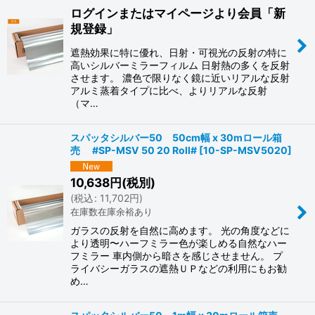
ログインまたはマイページより会員「新
規登録」
遮熱効果に特に優れ、日射・可視光の反射の特に
高いシルバーミラーフィルム 日射熱の多くを反射
させます。 濃色で限りなく鏡に近いリアルな反射
アルミ蒸着タイプに比べ、よりリアルな反射
（マ…
スパッタシルバー50 50cm幅 x 30mロール箱
売 #SP-MSV 50 20 Roll#
[
10-SP-MSV5020
]
10,638
円
(税別)
(
税込
:
11,702
円
)
在庫数在庫余裕あり
ガラスの反射を自然に高めます。 光の角度などに
より透明〜ハーフミラー色が楽しめる自然なハー
フミラー 車内側から暗さを感じさせません。 プ
ライバシーガラスの遮熱ＵＰなどの利用にもお勧
め…