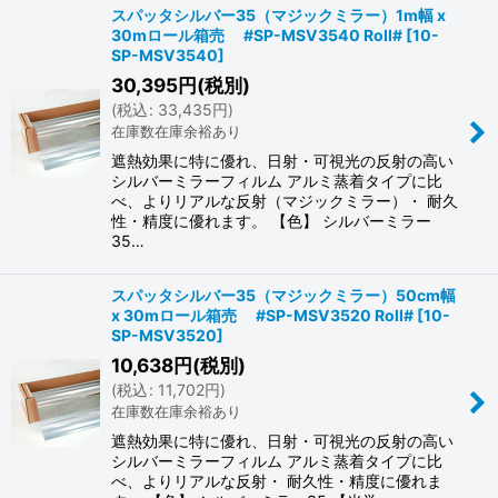
スパッタシルバー35（マジックミラー）1m幅 x
30mロール箱売 #SP-MSV3540 Roll#
[
10-
SP-MSV3540
]
30,395
円
(税別)
(
税込
:
33,435
円
)
在庫数在庫余裕あり
遮熱効果に特に優れ、日射・可視光の反射の高い
シルバーミラーフィルム アルミ蒸着タイプに比
べ、よりリアルな反射（マジックミラー）・ 耐久
性・精度に優れます。 【色】 シルバーミラー
35…
スパッタシルバー35（マジックミラー）50cm幅
x 30mロール箱売 #SP-MSV3520 Roll#
[
10-
SP-MSV3520
]
10,638
円
(税別)
(
税込
:
11,702
円
)
在庫数在庫余裕あり
遮熱効果に特に優れ、日射・可視光の反射の高い
シルバーミラーフィルム アルミ蒸着タイプに比
べ、よりリアルな反射・ 耐久性・精度に優れま