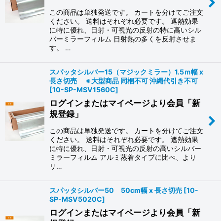
この商品は単独発送です。 カートを分けてご注文
ください。 送料はそれぞれ必要です。 遮熱効果
に特に優れ、日射・可視光の反射の特に高いシル
バーミラーフィルム 日射熱の多くを反射させま
す。 …
スパッタシルバー15（マジックミラー）1.5ｍ幅 x
長さ切売 ※大型商品 同梱不可 沖縄代引き不可
[
10-SP-MSV1560C
]
ログインまたはマイページより会員「新
規登録」
この商品は単独発送です。 カートを分けてご注文
ください。 送料はそれぞれ必要です。 遮熱効果
に特に優れ、日射・可視光の反射の高いシルバー
ミラーフィルム アルミ蒸着タイプに比べ、より
リ…
スパッタシルバー50 50cm幅 x 長さ切売
[
10-
SP-MSV5020C
]
ログインまたはマイページより会員「新