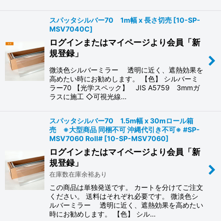
スパッタシルバー70 1m幅 x 長さ切売
[
10-SP-
MSV7040C
]
ログインまたはマイページより会員「新
規登録」
微淡色シルバーミラー 透明に近く、遮熱効果を
高めたい時にお勧めします。 【色】 シルバーミ
ラー70 【光学スペック】 JIS A5759 3mmガ
ラスに施工 ◇可視光線…
スパッタシルバー70 1.5m幅 x 30mロール箱
売 ※大型商品 同梱不可 沖縄代引き不可※ #SP-
MSV7060 Roll#
[
10-SP-MSV7060
]
ログインまたはマイページより会員「新
規登録」
在庫数在庫余裕あり
この商品は単独発送です。 カートを分けてご注文
ください。 送料はそれぞれ必要です。 微淡色シ
ルバーミラー 透明に近く、遮熱効果を高めたい
時にお勧めします。 【色】 シル…