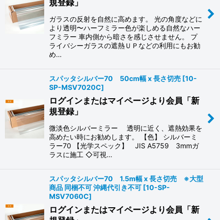
規登録」
ガラスの反射を自然に高めます。 光の角度などに
より透明〜ハーフミラー色が楽しめる自然なハー
フミラー 車内側から暗さを感じさせません。 プ
ライバシーガラスの遮熱ＵＰなどの利用にもお勧
め…
スパッタシルバー70 50cm幅 x 長さ切売
[
10-
SP-MSV7020C
]
ログインまたはマイページより会員「新
規登録」
微淡色シルバーミラー 透明に近く、遮熱効果を
高めたい時にお勧めします。 【色】 シルバーミ
ラー70 【光学スペック】 JIS A5759 3mmガ
ラスに施工 ◇可視…
スパッタシルバー70 1.5m幅 x 長さ切売 ※大型
商品 同梱不可 沖縄代引き不可
[
10-SP-
MSV7060C
]
ログインまたはマイページより会員「新