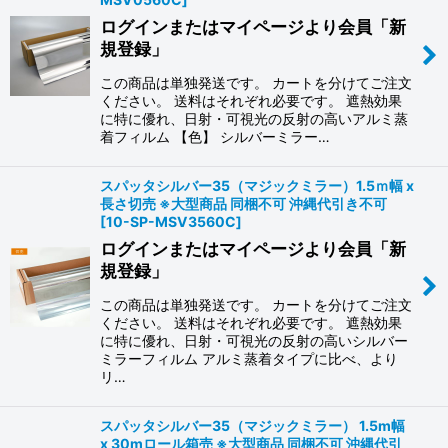
ログインまたはマイページより会員「新
規登録」
この商品は単独発送です。 カートを分けてご注文
ください。 送料はそれぞれ必要です。 遮熱効果
に特に優れ、日射・可視光の反射の高いアルミ蒸
着フィルム 【色】 シルバーミラー…
スパッタシルバー35（マジックミラー）1.5ｍ幅 x
長さ切売 ※大型商品 同梱不可 沖縄代引き不可
[
10-SP-MSV3560C
]
ログインまたはマイページより会員「新
規登録」
この商品は単独発送です。 カートを分けてご注文
ください。 送料はそれぞれ必要です。 遮熱効果
に特に優れ、日射・可視光の反射の高いシルバー
ミラーフィルム アルミ蒸着タイプに比べ、より
リ…
スパッタシルバー35（マジックミラー） 1.5m幅
x 30mロール箱売 ※大型商品 同梱不可 沖縄代引