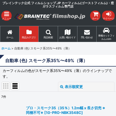
ブレインテック公式 フィルムショップ.JP カーフィルム(ゴーストフィルム)・窓
ガラスフィルム専門店
メニュー
カート
マイページ
車種カットフィ
ホーム
商品カテゴリ
商品検索
お買い物ガイド
問い合わせ
ルム.com
ホーム
>
自動車 (色) スモーク系35%〜49%（薄）
自動車 (色) スモーク系35%〜49%（薄）
カーフィルムの色がスモーク系35%〜49%（薄）のラインナップで
す。
表示順変更
閉じる
7
件
表示数
:
プロ・スモーク35（35％）1.2m幅 x 長さ切売 ※
同梱不可※
[
10-PRO-NBK3548C
]
並び順
: