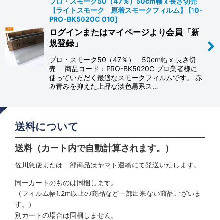
プロ・スモーク50（47％）50cm幅 x 長さ切売
【ライトスモーク 原着スモークフィルム】
[
10-
PRO-BK5020C 010
]
ログインまたはマイページより会員「新
規登録」
プロ・スモーク50（47％） 50cm幅 x 長さ切
売 商品コード：PRO-BK5020C プロ業者様に
使っていただく最適なスモークフィルムです。 赤
み青みを抑えた上品な淡色黒系ス…
送料について
送料（カート内で自動計算されます。）
佐川急便または一部商品はヤマト運輸にて発送いたします。
同一カートのものは同梱します。
（フィルム幅1.2m以上の商品など一部出来ない商品ございま
す。）
別カートの場合は同梱しません。