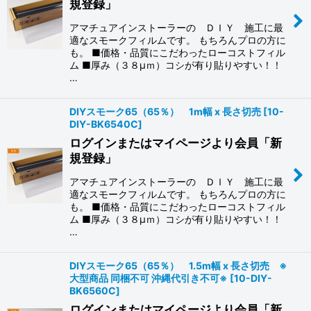
規登録」
絞り込む
アマチュアインストーラーの ＤＩＹ 施工に最
適なスモークフィルムです。 もちろんプロの方に
も。 ■価格・品質にこだわったローコストフィル
ム ■厚み（３８μｍ）コシが有り貼りやすい！！
…
DIYスモーク65（65％） 1m幅 x 長さ切売
[
10-
DIY-BK6540C
]
ログインまたはマイページより会員「新
規登録」
アマチュアインストーラーの ＤＩＹ 施工に最
適なスモークフィルムです。 もちろんプロの方に
も。 ■価格・品質にこだわったローコストフィル
ム ■厚み（３８μｍ）コシが有り貼りやすい！！
…
DIYスモーク65（65％） 1.5m幅 x 長さ切売 ※
大型商品 同梱不可 沖縄代引き不可※
[
10-DIY-
BK6560C
]
ログインまたはマイページより会員「新