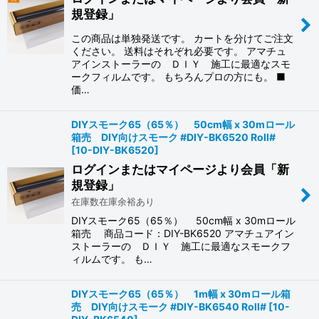
規登録」
この商品は単独発送です。 カートを分けてご注文
ください。 送料はそれぞれ必要です。 アマチュ
アインストーラーの ＤＩＹ 施工に最適なスモ
ークフィルムです。 もちろんプロの方にも。 ■
価…
DIYスモーク65（65％） 50cm幅 x 30mロール
箱売 DIY向けスモーク #DIY-BK6520 Roll#
[
10-DIY-BK6520
]
ログインまたはマイページより会員「新
規登録」
在庫数在庫余裕あり
DIYスモーク65（65％） 50cm幅 x 30mロール
箱売 商品コード：DIY-BK6520 アマチュアイン
ストーラーの ＤＩＹ 施工に最適なスモークフ
ィルムです。 も…
DIYスモーク65（65％） 1m幅 x 30mロール箱
売 DIY向けスモーク #DIY-BK6540 Roll#
[
10-