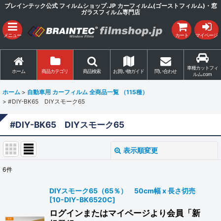
ブレインテック公式 フィルムショップ.JP カーフィルム(ゴーストフィルム)・窓
ガラスフィルム専門店
メニュー
カート
マイページ
車種カットフィ
ホーム
商品カテゴリ
商品検索
お買い物ガイド
問い合わせ
ルム.com
ホーム
>
自動車用 カーフィルム 全商品一覧 （115種）
>
#DIY-BK65 DIYスモーク65
#DIY-BK65 DIYスモーク65
表示順変更
閉じる
6
件
表示数
:
DIYスモーク65（65％） 50cm幅 x 長さ切売
[
10-DIY-BK6520C
]
並び順
:
ログインまたはマイページより会員「新