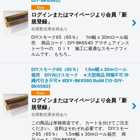
DIY-BK6540
]
ログインまたはマイページより会員「新
規登録」
在庫数在庫余裕あり
DIYスモーク65（65％） 1m幅 x 30mロール箱
売 商品コード：DIY-BK6540 アマチュアインス
トーラーの ＤＩＹ 施工に最適なスモークフィ
ルムです。 もちろ…
DIYスモーク65（65％） 1.5m幅 x 30mロール
箱売 DIY向けスモーク ※大型商品 同梱不可 沖
縄代引き不可※ #DIY-BK6560 Roll#
[
10-DIY-
BK6560
]
ログインまたはマイページより会員「新
規登録」
在庫数在庫余裕あり
この商品は単独発送です。 カートを分けてご注文
ください。 送料はそれぞれ必要です。 DIYスモー
ク65（65％） 1.5m幅 x 30mロール箱売 商
品コード：DIY-BK656…