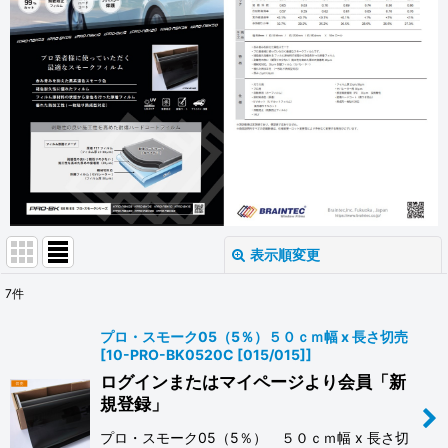
表示順変更
閉じる
7
件
表示数
:
プロ・スモーク05（5％）５０ｃｍ幅 x 長さ切売
[
10-PRO-BK0520C [015/015]
]
並び順
:
ログインまたはマイページより会員「新
規登録」
絞り込む
プロ・スモーク05（5％） ５０ｃｍ幅 x 長さ切