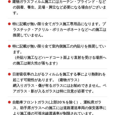
建物ガラスフィルム施工にはカーテン・ブラインド・など
の脱着、養生、足場・脚立など必要になる場合がございま
す。
特に記載が無い限り全てガラス施工専用品になります。プ
ラスチック・アクリル・ポリカーポネートなどへの施工は
推奨していません。
特に記載が無い限り全て室内側施工の内貼りを推奨してい
ます。
（外貼り施工などハードコート面より直射を受ける場所へ
の施工は耐久性が落ちます）
日射吸収率の上がるフィルムを施工する事により熱割れを
起こす可能性があります。（建物ガラス）
網入りガラス・傷が有るガラスにはお勧めできません。ペ
アガラス・影が入るガラスは特に注意が必要です。
自動車フロントガラス(上部20％を除く）、運転席ガラ
ス、助手席ガラスへの施工には道路運送車両の保安基準に
より施工後の可視光線透過率が制限されています。