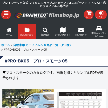
ブレインテック公式 フィルムショップ.JP カーフィルム(ゴーストフィルム)・窓
ガラスフィルム専門店
メニュー
カート
マイページ
車種カットフィ
ホーム
商品カテゴリ
商品検索
お買い物ガイド
問い合わせ
ルム.com
ホーム
>
自動車用 カーフィルム 全商品一覧 （115種）
>
#PRO-BK05 プロ・スモーク05
#PRO-BK05 プロ・スモーク05
▼プロ・スモークのカタログです。画像を開くとサンプルPDFが表
示されます。