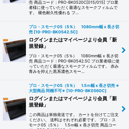
売 商品コード：PRO-BK0520C[015/015] プロ業
者様に使っていただく最適なスモークフィルムで
す。 褪色耐久性優れる フ…
プロ・スモーク05（5％） 1080mm幅 x 長さ切
売
[
10-PRO-BK0542.5C
]
ログインまたはマイページより会員「新
規登録」
プロ・スモーク05（5％） 1080mm幅 x 長さ切
売 商品コード：PRO-BK0542.5C プロ業者様に使
っていただく最適なスモークフィルムです。 赤み
青みを抑えた黒系濃色スモー…
プロ・スモーク05（5％） 1.5ｍ幅 x 長さ切売 ※
大型商品 同梱不可※
[
10-PRO-BK0560C
]
ログインまたはマイページより会員「新
規登録」
この商品は単独発送です。 カートを分けてご注文
ください。 送料はそれぞれ必要です。 プロ・ス
モーク05（5％） 1.5ｍ幅 x 長さ切売 商品コー