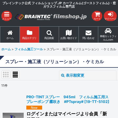
ブレインテック公式 フィルムショップ.JP カーフィルム(ゴーストフィルム)・窓
ガラスフィルム専門店
メニュー
カート
マイページ
車種カットフィ
ホーム
商品カテゴリ
商品検索
お買い物ガイド
問い合わせ
ルム.com
ホーム
>
フィルム施工ツール
>
スプレー・施工液（ソリューション）・ケミカル
スプレー・施工液（ソリューション）・ケミカル
表示順変更
閉じる
11
件
表示数
:
PRO-TINT スプレー 945ml フィルム施工用ス
プレーポンプ 霧吹き #PTspray#
[
19-TT-5102
]
並び順
:
ログインまたはマイページより会員「新