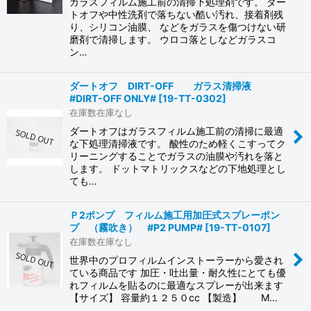
ガラスフィルム施工前の清掃下処理剤です。 ダー
トオフや中性洗剤で落ちない酷い汚れ、接着剤残
り、シリコン油膜、 などをガラスを傷つけない研
磨剤で清掃します。 ウロコ落としなどガラスコ
ン…
ダートオフ DIRT-OFF ガラス清掃液
#DIRT-OFF ONLY#
[
19-TT-0302
]
在庫数在庫なし
ダートオフはガラスフィルム施工前の清掃に最適
な下処理清掃液です。 酸性のため軽くこすってク
リーニングすることでガラスの油膜や汚れを落と
します。 ドットマトリックスなどの下地処理とし
ても…
Ｐ2ポンプ フィルム施工用加圧式スプレーポン
プ （霧吹き） #P2 PUMP#
[
19-TT-0107
]
在庫数在庫なし
世界中のプロフィルムインストーラーから愛され
ている商品です 加圧・吐出量・耐久性にとても優
れフィルムを貼るのに最適なスプレーが出来ます
【サイズ】 容量約１２５０cc 【製造】 M…