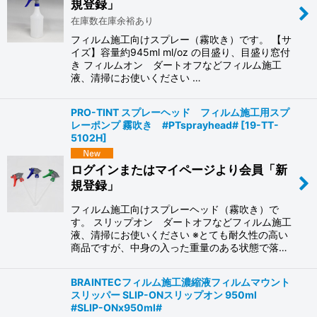
規登録」
絞り込む
在庫数在庫余裕あり
フィルム施工向けスプレー（霧吹き）です。 【サ
イズ】容量約945ml ml/oz の目盛り、目盛り窓付
き フィルムオン ダートオフなどフィルム施工
液、清掃にお使いください …
PRO-TINT スプレーヘッド フィルム施工用スプ
レーポンプ 霧吹き #PTsprayhead#
[
19-TT-
5102H
]
ログインまたはマイページより会員「新
規登録」
フィルム施工向けスプレーヘッド（霧吹き）で
す。 スリップオン ダートオフなどフィルム施工
液、清掃にお使いください ※とても耐久性の高い
商品ですが、中身の入った重量のある状態で落…
BRAINTECフィルム施工濃縮液フィルムマウント
スリッパー SLIP-ONスリップオン 950ml
#SLIP-ONx950ml#