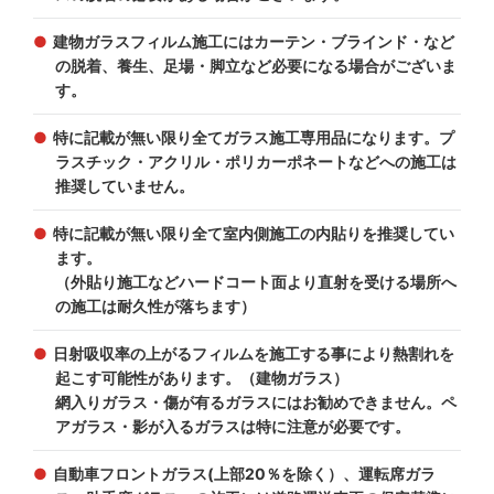
建物ガラスフィルム施工にはカーテン・ブラインド・など
の脱着、養生、足場・脚立など必要になる場合がございま
す。
特に記載が無い限り全てガラス施工専用品になります。プ
ラスチック・アクリル・ポリカーポネートなどへの施工は
推奨していません。
特に記載が無い限り全て室内側施工の内貼りを推奨してい
ます。
（外貼り施工などハードコート面より直射を受ける場所へ
の施工は耐久性が落ちます）
日射吸収率の上がるフィルムを施工する事により熱割れを
起こす可能性があります。（建物ガラス）
網入りガラス・傷が有るガラスにはお勧めできません。ペ
アガラス・影が入るガラスは特に注意が必要です。
自動車フロントガラス(上部20％を除く）、運転席ガラ