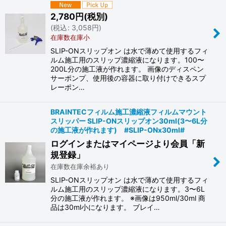
2,780
円
(税別)
(
税込
:
3,058
円
)
在庫数在庫小
SLIP-ONスリップオン は水で薄めて使用するフィ
ルム施工用のスリップ濃縮液になります。100〜
200L分の施工液が作れます。 画像のディスペン
サーポンプ、使用後の容器に取り付けできるスプ
レーポン…
BRAINTECフィルム施工濃縮液フィルムマウント
スリッパー SLIP-ONスリップオン30ml(3〜6L分
の施工液が作れます) #SLIP-ONx30ml#
ログインまたはマイページより会員「新
規登録」
在庫数在庫余裕あり
SLIP-ONスリップオン は水で薄めて使用するフィ
ルム施工用のスリップ濃縮液になります。3〜6L
分の施工液が作れます。 ※画像は950ml/30ml 商
品は30ml小になります。 ブレイ…