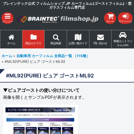
ブレインテック公式 フィルムショップ.JP カーフィルム(ゴーストフィルム)・窓
ガラスフィルム専門店
メニュー
カート
マイページ
車種カットフィ
ホーム
商品カテゴリ
商品検索
お買い物ガイド
問い合わせ
ルム.com
ホーム
>
自動車用 カーフィルム 全商品一覧 （115種）
>
#ML92(PURE) ピュア ゴーストML92
#ML92(PURE) ピュア ゴーストML92
▼ピュアゴーストの使い分けについて
画像を開くとサンプルPDFが表示されます。