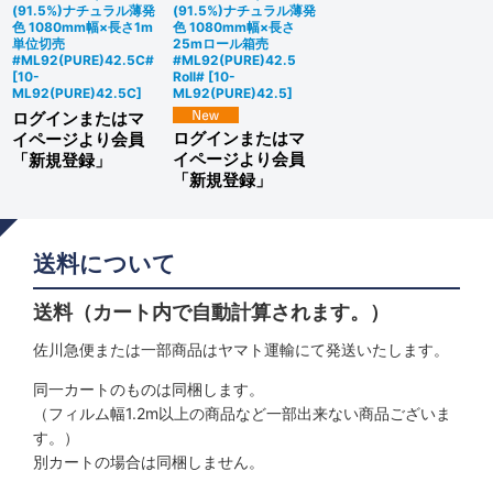
(91.5%)ナチュラル薄発
(91.5%)ナチュラル薄発
色 1080mm幅×長さ1m
色 1080mm幅×長さ
単位切売
25mロール箱売
#ML92(PURE)42.5C#
#ML92(PURE)42.5
[
10-
Roll#
[
10-
ML92(PURE)42.5C
]
ML92(PURE)42.5
]
ログインまたはマ
ログインまたはマ
イページより会員
イページより会員
「新規登録」
「新規登録」
送料について
送料（カート内で自動計算されます。）
佐川急便または一部商品はヤマト運輸にて発送いたします。
同一カートのものは同梱します。
（フィルム幅1.2m以上の商品など一部出来ない商品ございま
す。）
別カートの場合は同梱しません。