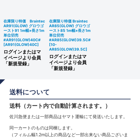
絞り込む
在庫限り特価 Braintec
在庫限り特価 Braintec
AR91(GLOW) グロウゴ
AR85(GLOW) グロウゴ
ースト91 1m幅×長さ1m
ースト85 1m幅×長さ1m
単位切売
単位切売
#AR91(GLOW)40C#
#AR85(GLOW)39.5C#
[
AR91(GLOW)40C
]
[
10-
AR85(GLOW)39.5C
]
ログインまたはマ
ログインまたはマ
イページより会員
イページより会員
「新規登録」
「新規登録」
送料について
送料（カート内で自動計算されます。）
佐川急便または一部商品はヤマト運輸にて発送いたします。
同一カートのものは同梱します。
（フィルム幅1.2m以上の商品など一部出来ない商品ございま