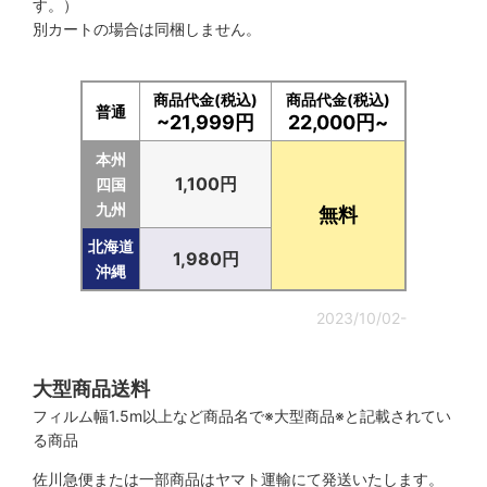
す。）
別カートの場合は同梱しません。
商品代金(税込)
商品代金(税込)
普通
~21,999円
22,000円~
本州
1,100円
四国
九州
無料
北海道
1,980円
沖縄
2023/10/02-
大型商品送料
フィルム幅1.5m以上など商品名で※大型商品※と記載されてい
る商品
佐川急便または一部商品はヤマト運輸にて発送いたします。