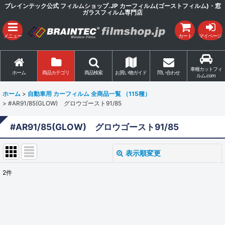
ブレインテック公式 フィルムショップ.JP カーフィルム(ゴーストフィルム)・窓
ガラスフィルム専門店
メニュー
カート
マイページ
車種カットフィ
ホーム
商品カテゴリ
商品検索
お買い物ガイド
問い合わせ
ルム.com
ホーム
>
自動車用 カーフィルム 全商品一覧 （115種）
>
#AR91/85(GLOW) グロウゴースト91/85
#AR91/85(GLOW) グロウゴースト91/85
表示順変更
閉じる
2
件
表示数
:
並び順
: