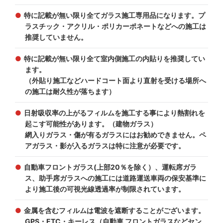
特に記載が無い限り全てガラス施工専用品になります。プ
ラスチック・アクリル・ポリカーポネートなどへの施工は
推奨していません。
特に記載が無い限り全て室内側施工の内貼りを推奨してい
ます。
（外貼り施工などハードコート面より直射を受ける場所へ
の施工は耐久性が落ちます）
日射吸収率の上がるフィルムを施工する事により熱割れを
起こす可能性があります。（建物ガラス）
網入りガラス・傷が有るガラスにはお勧めできません。ペ
アガラス・影が入るガラスは特に注意が必要です。
自動車フロントガラス(上部20％を除く）、運転席ガラ
ス、助手席ガラスへの施工には道路運送車両の保安基準に
より施工後の可視光線透過率が制限されています。
金属を含むフィルムは電波を遮断することがございます。
GPS・ETC・キーレス（自動車 フロントガラスなどセン