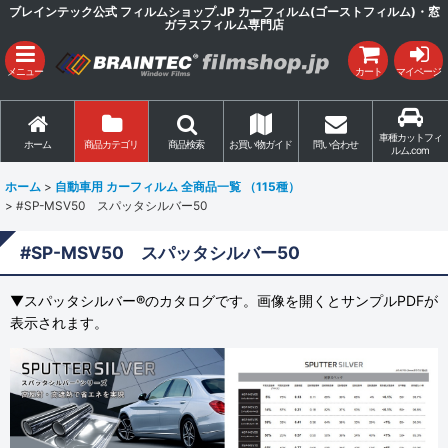
ブレインテック公式 フィルムショップ.JP カーフィルム(ゴーストフィルム)・窓
ガラスフィルム専門店
メニュー
カート
マイページ
車種カットフィ
ホーム
商品カテゴリ
商品検索
お買い物ガイド
問い合わせ
ルム.com
ホーム
>
自動車用 カーフィルム 全商品一覧 （115種）
>
#SP-MSV50 スパッタシルバー50
#SP-MSV50 スパッタシルバー50
▼スパッタシルバー®のカタログです。画像を開くとサンプルPDFが
表示されます。