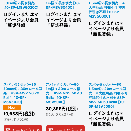
50cm幅 x 長さ切売
1m幅 x 長さ切売
[
10-
1.5m幅 x 長さ切売 ※
[
10-SP-MSV5020C
]
SP-MSV5040C
]
大型商品 同梱不可 沖縄
代引き不可
[
10-SP-
ログインまたはマ
ログインまたはマ
MSV5060C
]
イページより会員
イページより会員
ログインまたはマ
「新規登録」
「新規登録」
イページより会員
「新規登録」
スパッタシルバー50
スパッタシルバー50
スパッタシルバー50
50cm幅 x 30mロール箱
1m幅 x 30mロール箱
1.5m幅 x 30mロール箱
売 #SP-MSV 50 20
売 #SP-MSV 50 40
売 ※大型商品 同梱不可
Roll#
[
10-SP-
Roll#
[
10-SP-
沖縄代引き不可※ #SP-
MSV5020
]
MSV5040
]
MSV 50 60 Roll#
[
10-
SP-MSV5060
]
30,395
円
(税別)
ログインまたはマ
10,638
円
(税別)
(
税込
:
33,435
円
)
イページより会員
(
税込
:
11,702
円
)
「新規登録」
カートに入れる
カートに入れる