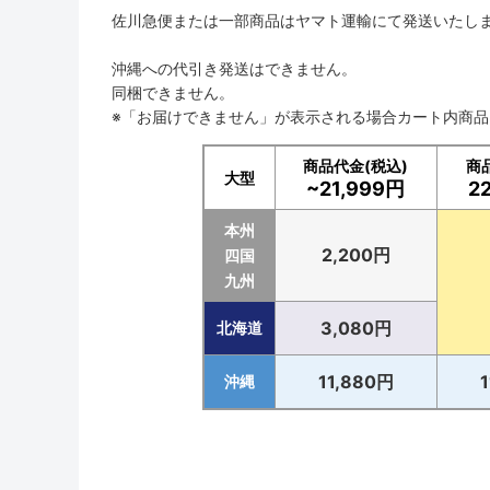
佐川急便または一部商品はヤマト運輸にて発送いたし
沖縄への代引き発送はできません。
同梱できません。
※「お届けできません」が表示される場合カート内商
商品代金(税込)
商
大型
~21,999円
2
本州
2,200円
四国
九州
3,080円
北海道
11,880円
沖縄