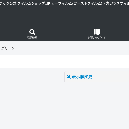
テック公式 フィルムショップ.JP カーフィルム(ゴーストフィルム)・窓ガラスフィ
商品検索
お買い物ガイド
アナグリーン
表示順変更
絞り込む