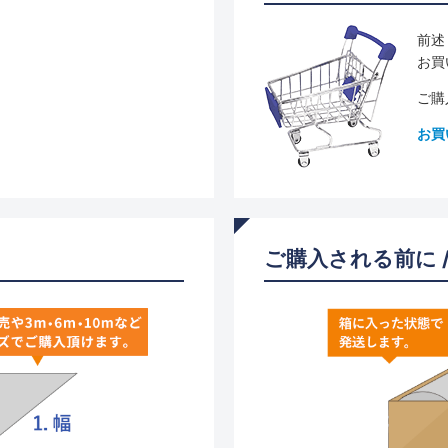
前述
お買
ご購
お買
ご購入される前に 