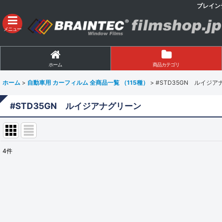
ブレイン
メニュー
ホーム
商品カテゴリ
ホーム
>
自動車用 カーフィルム 全商品一覧 （115種）
>
#STD35GN ルイジ
#STD35GN ルイジアナグリーン
4
件
表示数
:
並び順
: