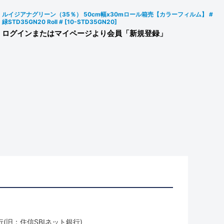
ルイジアナグリーン（35％） 50cm幅x30mロール箱売【カラーフィルム】 #
緑STD35GN20 Roll #
[
10-STD35GN20
]
ログインまたはマイページより会員「新規登録」
(旧：住信SBIネット銀行)