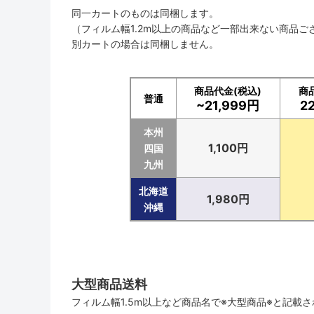
同一カートのものは同梱します。
（フィルム幅1.2m以上の商品など一部出来ない商品ご
別カートの場合は同梱しません。
商品代金(税込)
商
普通
~21,999円
2
本州
1,100円
四国
九州
北海道
1,980円
沖縄
大型商品送料
フィルム幅1.5m以上など商品名で※大型商品※と記載