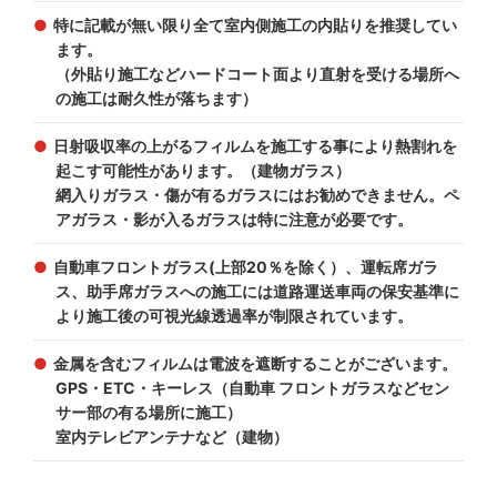
特に記載が無い限り全て室内側施工の内貼りを推奨してい
ます。
（外貼り施工などハードコート面より直射を受ける場所へ
の施工は耐久性が落ちます）
日射吸収率の上がるフィルムを施工する事により熱割れを
起こす可能性があります。（建物ガラス）
網入りガラス・傷が有るガラスにはお勧めできません。ペ
アガラス・影が入るガラスは特に注意が必要です。
自動車フロントガラス(上部20％を除く）、運転席ガラ
ス、助手席ガラスへの施工には道路運送車両の保安基準に
より施工後の可視光線透過率が制限されています。
金属を含むフィルムは電波を遮断することがございます。
GPS・ETC・キーレス（自動車 フロントガラスなどセン
サー部の有る場所に施工）
室内テレビアンテナなど（建物）