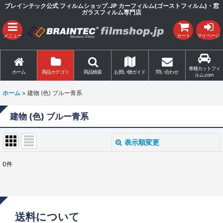
ブレインテック公式 フィルムショップ.JP カーフィルム(ゴーストフィルム)・窓
ガラスフィルム専門店
メニュー
カート
マイページ
車種カットフィ
ホーム
商品カテゴリ
商品検索
お買い物ガイド
問い合わせ
ルム.com
ホーム
>
建物 (色) ブルー青系
建物 (色) ブルー青系
表示順変更
閉じる
0
件
表示数
:
並び順
:
送料について