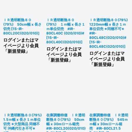
絞り込む
ＩＲ透明断熱８０
ＩＲ透明断熱８０
ＩＲ透明断熱８０(79%)
(79%) 50cm幅 x 長さ
(79%) １ｍ幅 x 長さ１
1220mm幅 x 長さ１ｍ
切売
[
15-IR-
ｍ単位切売 #IR-
単位切売 ※同梱不可※
80CL20C(020/010)
]
80CL40C (020/010)#
#IR-
[
15-IR-
80CL48C(020/010)#
ログインまたはマ
80CL40C(020/010)
]
[
15-IR-
イページより会員
80CL48C(020/010)
]
ログインまたはマ
「新規登録」
ログインまたはマ
イページより会員
イページより会員
「新規登録」
「新規登録」
ＩＲ透明断熱８０(79%)
在庫調整特価 ＩＲ透明
在庫調整特価 ＩＲ透明
1.5ｍ幅 x 長さ１ｍ単位
断熱８０(79%) 50cm
断熱８０(79%) 545ｍ
切売 ※大型商品 同梱不
幅 x 30mロール箱売
ｍ幅 x 30mロール箱
可 沖縄代引き不可※
#IR-80CL20(020/010)
売 #IR-80CL21.5