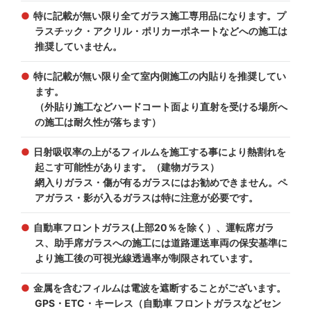
特に記載が無い限り全てガラス施工専用品になります。プ
ラスチック・アクリル・ポリカーポネートなどへの施工は
推奨していません。
特に記載が無い限り全て室内側施工の内貼りを推奨してい
ます。
（外貼り施工などハードコート面より直射を受ける場所へ
の施工は耐久性が落ちます）
日射吸収率の上がるフィルムを施工する事により熱割れを
起こす可能性があります。（建物ガラス）
網入りガラス・傷が有るガラスにはお勧めできません。ペ
アガラス・影が入るガラスは特に注意が必要です。
自動車フロントガラス(上部20％を除く）、運転席ガラ
ス、助手席ガラスへの施工には道路運送車両の保安基準に
より施工後の可視光線透過率が制限されています。
金属を含むフィルムは電波を遮断することがございます。
GPS・ETC・キーレス（自動車 フロントガラスなどセン