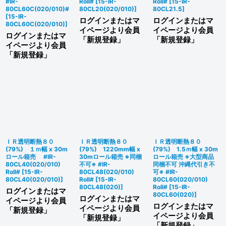
#IR-
Roll#
[
15-IR-
Roll#
[
15-IR-
80CL60C(020/010)#
80CL20(020/010)
]
80CL21.5
]
[
15-IR-
ログインまたはマ
ログインまたはマ
80CL60C(020/010)
]
イページより会員
イページより会員
ログインまたはマ
「新規登録」
「新規登録」
イページより会員
「新規登録」
ＩＲ透明断熱８０
ＩＲ透明断熱８０
ＩＲ透明断熱８０
(79%) １ｍ幅 x 30m
(79%) 1220mm幅 x
(79%) 1.5ｍ幅 x 30m
ロール箱売 #IR-
30mロール箱売 ※同梱
ロール箱売 ※大型商品
80CL40(020/010)
不可※ #IR-
同梱不可 沖縄代引き不
Roll#
[
15-IR-
80CL48(020/010)
可※ #IR-
80CL40(020/010)
]
Roll#
[
15-IR-
80CL60(020/010)
80CL48(020)
]
Roll#
[
15-IR-
ログインまたはマ
80CL60(020)
]
ログインまたはマ
イページより会員
ログインまたはマ
イページより会員
「新規登録」
イページより会員
「新規登録」
「新規登録」