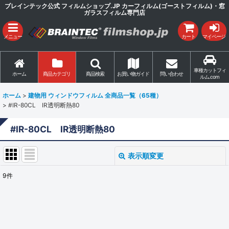
ブレインテック公式 フィルムショップ.JP カーフィルム(ゴーストフィルム)・窓
ガラスフィルム専門店
メニュー
カート
マイページ
車種カットフィ
ホーム
商品カテゴリ
商品検索
お買い物ガイド
問い合わせ
ルム.com
ホーム
>
建物用 ウィンドウフィルム 全商品一覧（65種）
>
#IR-80CL IR透明断熱80
#IR-80CL IR透明断熱80
表示順変更
閉じる
9
件
表示数
:
並び順
: