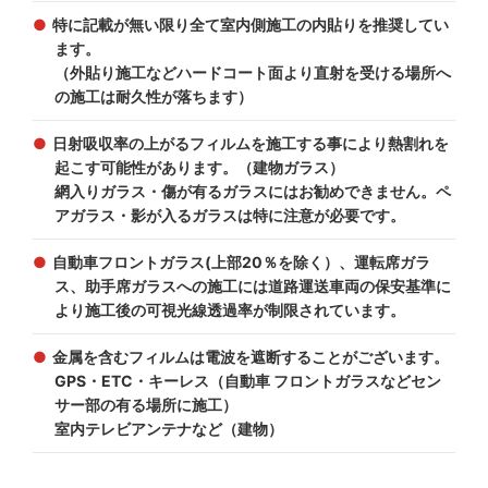
特に記載が無い限り全て室内側施工の内貼りを推奨してい
ます。
（外貼り施工などハードコート面より直射を受ける場所へ
の施工は耐久性が落ちます）
日射吸収率の上がるフィルムを施工する事により熱割れを
起こす可能性があります。（建物ガラス）
網入りガラス・傷が有るガラスにはお勧めできません。ペ
アガラス・影が入るガラスは特に注意が必要です。
自動車フロントガラス(上部20％を除く）、運転席ガラ
ス、助手席ガラスへの施工には道路運送車両の保安基準に
より施工後の可視光線透過率が制限されています。
金属を含むフィルムは電波を遮断することがございます。
GPS・ETC・キーレス（自動車 フロントガラスなどセン
サー部の有る場所に施工）
室内テレビアンテナなど（建物）