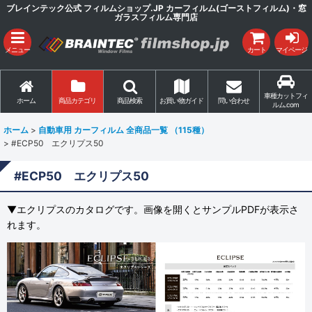
ブレインテック公式 フィルムショップ.JP カーフィルム(ゴーストフィルム)・窓
ガラスフィルム専門店
メニュー
カート
マイページ
車種カットフィ
ホーム
商品カテゴリ
商品検索
お買い物ガイド
問い合わせ
ルム.com
ホーム
>
自動車用 カーフィルム 全商品一覧 （115種）
>
#ECP50 エクリプス50
#ECP50 エクリプス50
▼エクリプスのカタログです。画像を開くとサンプルPDFが表示さ
れます。