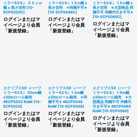
ミラー53％） ５０ｃｍ
ミラー53％）1.2ｍ幅 x
ミラー53％） 1.5ｍ幅 x
幅 x 長さ切売
[
10-
長さ切売 ※同梱不可※
長さ切売 ※大型商品 同
ECP5020C
]
[
10-ECP5048C
]
梱不可 沖縄代引き不可※
[
10-ECP5060C
]
ログインまたはマ
ログインまたはマ
ログインまたはマ
イページより会員
イページより会員
イページより会員
「新規登録」
「新規登録」
「新規登録」
エクリプス50（ハーフ
エクリプス50（ハーフ
エクリプス50（ハーフ
ミラー53％） 50cm幅
ミラー53％）1.2m幅
ミラー53％） 1.5m幅
x30mロール箱売
x30mロール箱売 ※同
x30mロール箱売 ※大
#ECP5020 Roll#
[
10-
梱不可※ #ECP5048
型商品 同梱不可 沖縄代
ECP5020
]
Roll#
[
10-ECP5048
]
引き不可※ #ECP5060
Roll#
[
10-ECP5060
]
ログインまたはマ
ログインまたはマ
ログインまたはマ
イページより会員
イページより会員
イページより会員
「新規登録」
「新規登録」
「新規登録」