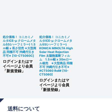
処分価格！ コニカミノ
処分価格！ コニカミノ
ルタICE-μ クロームメタ
ルタICE-μ クロームメタ
ル55(ハーフミラー) 1.5
ル55(ハーフミラー)
ｍ幅 x 長さ切売 ※大型商
KONICA MINOLTA High
品 同梱不可 沖縄代引き
Solar Heat Rejection
不可※
[
10-CT5060C
]
Film 太陽熱遮断フィル
ム 1.5ｍ幅 x 30mロー
ログインまたはマ
ル箱売 ※大型商品 同梱
イページより会員
不可 沖縄代引き不可※
「新規登録」
#CT5060 Roll#
[
10-
CT5060
]
ログインまたはマ
イページより会員
「新規登録」
送料について