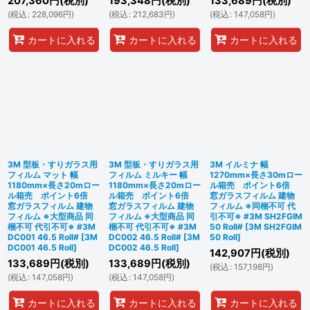
207,360
円
(税別)
193,348
円
(税別)
133,689
円
(税別)
(
税込
:
228,096
円
)
(
税込
:
212,683
円
)
(
税込
:
147,058
円
)
カートに入れる
カートに入れる
カートに入れる
3M 型板・すりガラス用
3M 型板・すりガラス用
3M イルミナ 幅
フィルム マット 幅
フィルム ミルキー 幅
1270mm×長さ30mロー
1180mm×長さ20mロー
1180mm×長さ20mロー
ル箱売 ポイント6倍
ル箱売 ポイント6倍
ル箱売 ポイント6倍
窓ガラスフィルム 建物
窓ガラスフィルム 建物
窓ガラスフィルム 建物
フィルム ※同梱不可 代
フィルム ※大型商品 同
フィルム ※大型商品 同
引不可※ #3M SH2FGIM
梱不可 代引不可※ #3M
梱不可 代引不可※ #3M
50 Roll#
[
3M SH2FGIM
DC001 46.5 Roll#
[
3M
DC002 46.5 Roll#
[
3M
50 Roll
]
DC001 46.5 Roll
]
DC002 46.5 Roll
]
142,907
円
(税別)
133,689
円
(税別)
133,689
円
(税別)
(
税込
:
157,198
円
)
(
税込
:
147,058
円
)
(
税込
:
147,058
円
)
カートに入れる
カートに入れる
カートに入れる