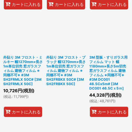
カートに入れる
カートに入れる
カートに入れる
外貼り 3M フロスト・ミ
外貼り 3M フロスト・ブ
3M 型板・すりガラス用
ルキー 幅1270mm×長さ
ラック 幅1270mm×長さ
フィルム マット 幅
1m単位切売 窓ガラスフ
1m単位切売 窓ガラスフ
1180mm×長さ5m切売
ィルム 建物フィルム ※
ィルム 建物フィルム ※
窓ガラスフィルム 建物
同梱不可※ #3M
同梱不可※ #3M
フィルム ※同梱不可※
SH2FRMLX 50C#
[
3M
SH2FRBKX 50C#
[
3M
#3M DC001
SH2FRMLX 50C
]
SH2FRBKX 50C
]
46.5Cx5m#
[
3M
DC001 46.5Cｘ5ｍ
]
10,726
円
(税別)
44,328
円
(税別)
(
税込
:
11,799
円
)
(
税込
:
48,761
円
)
カートに入れる
カートに入れる