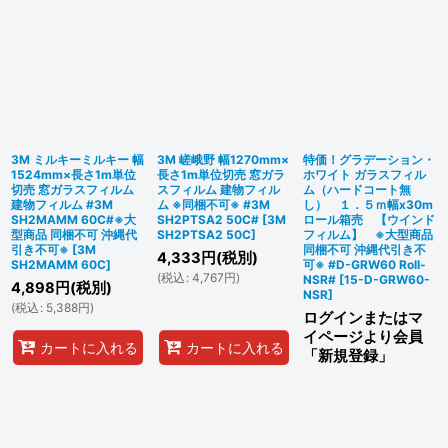
3M ミルキーミルキー 幅
3M 嵯峨野 幅1270mm×
特価！グラデーション・
1524mm×長さ1m単位
長さ1m単位切売 窓ガラ
ホワイト ガラスフィル
切売 窓ガラスフィルム
スフィルム 建物フィル
ム（ハードコート無
建物フィルム #3M
ム ※同梱不可※ #3M
し） １．５ｍ幅x30m
SH2MAMM 60C#※大
SH2PTSA2 50C#
[
3M
ロール箱売 【ウインド
型商品 同梱不可 沖縄代
SH2PTSA2 50C
]
フィルム】 ※大型商品
引き不可※
[
3M
同梱不可 沖縄代引き不
4,333
円
(税別)
SH2MAMM 60C
]
可※ #D-GRW60 Roll-
(
税込
:
4,767
円
)
NSR#
[
15-D-GRW60-
4,898
円
(税別)
NSR
]
(
税込
:
5,388
円
)
ログインまたはマ
イページより会員
カートに入れる
カートに入れる
「新規登録」