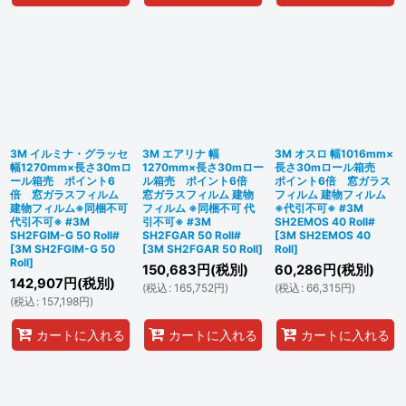
3M イルミナ・グラッセ
3M エアリナ 幅
3M オスロ 幅1016mm×
幅1270mm×長さ30mロ
1270mm×長さ30mロー
長さ30mロール箱売
ール箱売 ポイント6
ル箱売 ポイント6倍
ポイント6倍 窓ガラス
倍 窓ガラスフィルム
窓ガラスフィルム 建物
フィルム 建物フィルム
建物フィルム※同梱不可
フィルム ※同梱不可 代
※代引不可※ #3M
代引不可※ #3M
引不可※ #3M
SH2EMOS 40 Roll#
SH2FGIM-G 50 Roll#
SH2FGAR 50 Roll#
[
3M SH2EMOS 40
[
3M SH2FGIM-G 50
[
3M SH2FGAR 50 Roll
]
Roll
]
Roll
]
150,683
円
(税別)
60,286
円
(税別)
142,907
円
(税別)
(
税込
:
165,752
円
)
(
税込
:
66,315
円
)
(
税込
:
157,198
円
)
カートに入れる
カートに入れる
カートに入れる