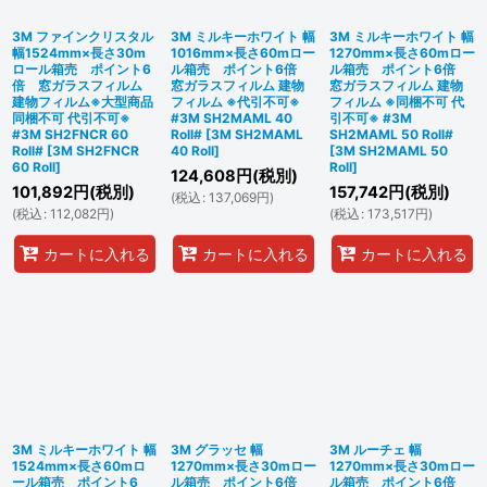
3M ファインクリスタル
3M ミルキーホワイト 幅
3M ミルキーホワイト 幅
幅1524mm×長さ30m
1016mm×長さ60mロー
1270mm×長さ60mロー
ロール箱売 ポイント6
ル箱売 ポイント6倍
ル箱売 ポイント6倍
倍 窓ガラスフィルム
窓ガラスフィルム 建物
窓ガラスフィルム 建物
建物フィルム※大型商品
フィルム ※代引不可※
フィルム ※同梱不可 代
同梱不可 代引不可※
#3M SH2MAML 40
引不可※ #3M
#3M SH2FNCR 60
Roll#
[
3M SH2MAML
SH2MAML 50 Roll#
Roll#
[
3M SH2FNCR
40 Roll
]
[
3M SH2MAML 50
60 Roll
]
Roll
]
124,608
円
(税別)
101,892
円
(税別)
157,742
円
(税別)
(
税込
:
137,069
円
)
(
税込
:
112,082
円
)
(
税込
:
173,517
円
)
カートに入れる
カートに入れる
カートに入れる
3M ミルキーホワイト 幅
3M グラッセ 幅
3M ルーチェ 幅
1524mm×長さ60mロ
1270mm×長さ30mロー
1270mm×長さ30mロー
ール箱売 ポイント6
ル箱売 ポイント6倍
ル箱売 ポイント6倍