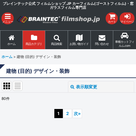
ブレインテック公式 フィルムショップ.JP カーフィルム(ゴーストフィルム)・窓
ガラスフィルム専門店
メニュー
カート
マイページ
車種カットフィ
ホーム
商品カテゴリ
商品検索
お買い物ガイド
問い合わせ
ルム.com
ホーム
>
建物 (目的) デザイン・装飾
建物 (目的) デザイン・装飾
表示順変更
閉じる
80
件
表示数
:
1
2
次
»
並び順
: