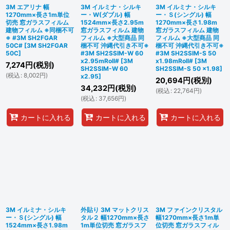
3M エアリナ 幅
3M イルミナ・シルキ
3M イルミナ・シルキ
1270mm×長さ1m単位
ー・W(ダブル) 幅
ー・Ｓ(シングル) 幅
切売 窓ガラスフィルム
1524mm×長さ2.95m
1270mm×長さ1.98m
建物フィルム ※同梱不可
窓ガラスフィルム 建物
窓ガラスフィルム 建物
※ #3M SH2FGAR
フィルム ※大型商品 同
フィルム ※大型商品 同
50C#
[
3M SH2FGAR
梱不可 沖縄代引き不可※
梱不可 沖縄代引き不可※
50C
]
#3M SH2SSIM-W 60
#3M SH2SSIM-S 50
x2.95mRoll#
[
3M
x1.98mRoll#
[
3M
7,274
円
(税別)
SH2SSIM-W 60
SH2SSIM-S 50 x1.98
]
(
税込
:
8,002
円
)
x2.95
]
20,694
円
(税別)
34,232
円
(税別)
(
税込
:
22,764
円
)
(
税込
:
37,656
円
)
カートに入れる
カートに入れる
カートに入れる
3M イルミナ・シルキ
外貼り 3M マットクリス
3M ファインクリスタル
ー・Ｓ(シングル) 幅
タル２ 幅1270mm×長さ
幅1270mm×長さ1m単
1524mm×長さ1.98m
1m単位切売 窓ガラスフ
位切売 窓ガラスフィル