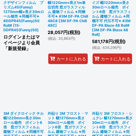
クデザインフィルム プ
幅1220mm×長さ1m単
イズ 幅1220mm×長さ
リズム45(Funny)
位切売 窓ガラスフィル
30mロール箱売 ポイ
1270mm幅×長さ30mロ
ム 建物フィルム ※同梱
ント6倍 窓ガラスフィ
ール箱売 ※同梱不可※
不可※ #3M DF-PA Chill
ルム 建物フィルム ※同
#DDPR45(Funny)50
48C#
[
3M DF-PA Chill
梱不可 代引不可※ #3M
Roll#
[
15-
48C
]
DF-PA Blaze 48 Roll#
DDPR45(Funny)50
]
[
3M DF-PA Blaze 48
28,057
円
(税別)
Roll
]
ログインまたはマ
(
税込
:
30,863
円
)
581,178
円
(税別)
イページより会員
(
税込
:
639,296
円
)
「新規登録」
カートに入れる
カートに入れる
3M ダイクロイック チル
外貼り 3M フロスト・マ
外貼り 3M フロスト・シ
幅1220mm×長さ30m
ット 幅1270mm×長さ
ュクレ 幅1270mm×長さ
ロール箱売 ポイント6
30mロール箱売 ポイ
30mロール箱売 ポイ
倍 窓ガラスフィルム
ント6倍 窓ガラスフィ
ント6倍 窓ガラスフィ
建物フィルム ※同梱不可
ルム 建物フィルム ※同
ルム 建物フィルム ※同