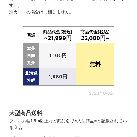
す。）
別カートの場合は同梱しません。
商品代金(税込)
商品代金(税込)
普通
~21,999円
22,000円~
本州
1,100円
四国
九州
無料
北海道
1,980円
沖縄
2023/10/02-
大型商品送料
フィルム幅1.5m以上など商品名で※大型商品※と記載されてい
る商品