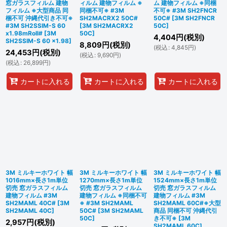
窓ガラスフィルム 建物
ィルム 建物フィルム ※
ム 建物フィルム ※同梱
フィルム ※大型商品 同
同梱不可※ #3M
不可※ #3M SH2FNCR
梱不可 沖縄代引き不可※
SH2MACRX2 50C#
50C#
[
3M SH2FNCR
#3M SH2SSIM-S 60
[
3M SH2MACRX2
50C
]
x1.98mRoll#
[
3M
50C
]
4,404
円
(税別)
SH2SSIM-S 60 x1.98
]
8,809
円
(税別)
(
税込
:
4,845
円
)
24,453
円
(税別)
(
税込
:
9,690
円
)
(
税込
:
26,899
円
)
カートに入れる
カートに入れる
カートに入れる
3M ミルキーホワイト 幅
3M ミルキーホワイト 幅
3M ミルキーホワイト 幅
1016mm×長さ1m単位
1270mm×長さ1m単位
1524mm×長さ1m単位
切売 窓ガラスフィルム
切売 窓ガラスフィルム
切売 窓ガラスフィルム
建物フィルム #3M
建物フィルム ※同梱不可
建物フィルム #3M
SH2MAML 40C#
[
3M
※ #3M SH2MAML
SH2MAML 60C#※大型
SH2MAML 40C
]
50C#
[
3M SH2MAML
商品 同梱不可 沖縄代引
50C
]
き不可※
[
3M
2,957
円
(税別)
SH2MAML 60C
]