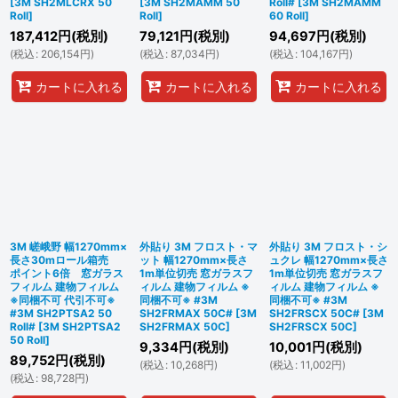
[
3M SH2MLCRX 50
[
3M SH2MAMM 50
Roll#
[
3M SH2MAMM
Roll
]
Roll
]
60 Roll
]
187,412
円
(税別)
79,121
円
(税別)
94,697
円
(税別)
(
税込
:
206,154
円
)
(
税込
:
87,034
円
)
(
税込
:
104,167
円
)
カートに入れる
カートに入れる
カートに入れる
3M 嵯峨野 幅1270mm×
外貼り 3M フロスト・マ
外貼り 3M フロスト・シ
長さ30mロール箱売
ット 幅1270mm×長さ
ュクレ 幅1270mm×長さ
ポイント6倍 窓ガラス
1m単位切売 窓ガラスフ
1m単位切売 窓ガラスフ
フィルム 建物フィルム
ィルム 建物フィルム ※
ィルム 建物フィルム ※
※同梱不可 代引不可※
同梱不可※ #3M
同梱不可※ #3M
#3M SH2PTSA2 50
SH2FRMAX 50C#
[
3M
SH2FRSCX 50C#
[
3M
Roll#
[
3M SH2PTSA2
SH2FRMAX 50C
]
SH2FRSCX 50C
]
50 Roll
]
9,334
円
(税別)
10,001
円
(税別)
89,752
円
(税別)
(
税込
:
10,268
円
)
(
税込
:
11,002
円
)
(
税込
:
98,728
円
)