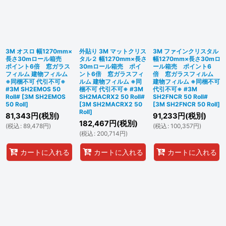
3M オスロ 幅1270mm×
外貼り 3M マットクリス
3M ファインクリスタル
長さ30mロール箱売
タル２ 幅1270mm×長さ
幅1270mm×長さ30mロ
ポイント6倍 窓ガラス
30mロール箱売 ポイ
ール箱売 ポイント6
フィルム 建物フィルム
ント6倍 窓ガラスフィ
倍 窓ガラスフィルム
※同梱不可 代引不可※
ルム 建物フィルム ※同
建物フィルム ※同梱不可
#3M SH2EMOS 50
梱不可 代引不可※ #3M
代引不可※ #3M
Roll#
[
3M SH2EMOS
SH2MACRX2 50 Roll#
SH2FNCR 50 Roll#
50 Roll
]
[
3M SH2MACRX2 50
[
3M SH2FNCR 50 Roll
]
Roll
]
81,343
円
(税別)
91,233
円
(税別)
182,467
円
(税別)
(
税込
:
89,478
円
)
(
税込
:
100,357
円
)
(
税込
:
200,714
円
)
カートに入れる
カートに入れる
カートに入れる