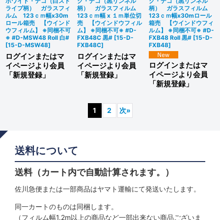
ホワイト・デコ（白スト
ク・デコ（黒リンネル
ク・デコ（黒リンネル
ライプ柄） ガラスフィ
柄） ガラスフィルム
柄） ガラスフィルム
ルム 123ｃｍ幅x30m
123ｃｍ幅 x １ｍ単位切
123ｃｍ幅x30mロール
ロール箱売 【ウインド
売 【ウインドウフィル
箱売 【ウインドウフィ
ウフィルム】 ※同梱不可
ム】 ※同梱不可※ #D-
ルム】 ※同梱不可※ #D-
※ #D-MSW48 Roll 白#
FXB48C 黒#
[
15-D-
FXB48 Roll 黒#
[
15-D-
[
15-D-MSW48
]
FXB48C
]
FXB48
]
ログインまたはマ
ログインまたはマ
ログインまたはマ
イページより会員
イページより会員
イページより会員
「新規登録」
「新規登録」
「新規登録」
1
2
次
»
送料について
送料（カート内で自動計算されます。）
佐川急便または一部商品はヤマト運輸にて発送いたします。
同一カートのものは同梱します。
（フィルム幅1.2m以上の商品など一部出来ない商品ございま