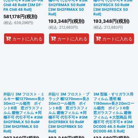
代引不可※ #3M DF-PA
梱不可 代引不可※ #3M
梱不可 代引不可※ #3M
Chill 48 Roll#
[
3M DF-
SH2FRMAX 50 Roll#
SH2FRSCX 50 Roll#
PA Chill 48 Roll
]
[
3M SH2FRMAX 50
[
3M SH2FRSCX 50
Roll
]
Roll
]
581,178
円
(税別)
193,348
円
(税別)
193,348
円
(税別)
(
税込
:
639,296
円
)
(
税込
:
212,683
円
)
(
税込
:
212,683
円
)
カートに入れる
カートに入れる
カートに入れる
外貼り 3M フロスト・ミ
外貼り 3M フロスト・ブ
3M 型板・すりガラス用
ルキー 幅1270mm×長さ
ラック 幅1270mm×長さ
フィルム 透明 幅
30mロール箱売 ポイ
30mロール箱売 ポイ
1180mm×長さ20mロー
ント6倍 窓ガラスフィ
ント6倍 窓ガラスフィ
ル箱売 ポイント6倍
ルム 建物フィルム ※同
ルム 建物フィルム ※同
窓ガラスフィルム 建物
梱不可 代引不可※ #3M
梱不可 代引不可※ #3M
フィルム ※大型商品 同
SH2FRMLX 50 Roll#
SH2FRBKX 50 Roll#
梱不可 代引不可※ #3M
[
3M SH2FRMLX 50
[
3M SH2FRBKX 50
DC000 46.5 Roll#
[
3M
Roll
]
Roll
]
DC000 46.5 Roll
]