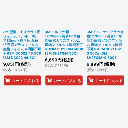
3M 型板・すりガラス用
3M イルミナ 幅
3M イルミナ・グラッセ
フィルム ミルキー 幅
1270mm×長さ1m単位
幅1270mm×長さ1m単
1180mm×長さ1m単位
切売 窓ガラスフィルム
位切売 窓ガラスフィル
切売 窓ガラスフィルム
建物フィルム ※同梱不可
ム 建物フィルム ※同梱
建物フィルム ※同梱不可
※ #3M SH2FGIM 50C#
不可※ #3M SH2FGIM-
※ #3M DC002 46.5C#
[
3M SH2FGIM 50C
]
G 50C#
[
3M
[
3M DC002 46.5C
]
SH2FGIM-G 50C
]
6,899
円
(税別)
9,851
円
(税別)
6,899
円
(税別)
(
税込
:
7,589
円
)
(
税込
:
10,837
円
)
(
税込
:
7,589
円
)
カートに入れる
カートに入れる
カートに入れる