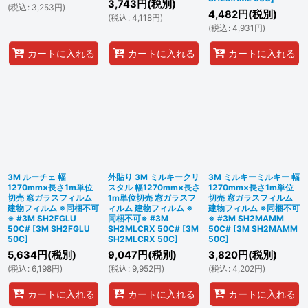
3,743
円
(税別)
(
税込
:
3,253
円
)
4,482
円
(税別)
(
税込
:
4,118
円
)
(
税込
:
4,931
円
)
カートに入れる
カートに入れる
カートに入れる
3M ルーチェ 幅
外貼り 3M ミルキークリ
3M ミルキーミルキー 幅
1270mm×長さ1m単位
スタル 幅1270mm×長さ
1270mm×長さ1m単位
切売 窓ガラスフィルム
1m単位切売 窓ガラスフ
切売 窓ガラスフィルム
建物フィルム ※同梱不可
ィルム 建物フィルム ※
建物フィルム ※同梱不可
※ #3M SH2FGLU
同梱不可※ #3M
※ #3M SH2MAMM
50C#
[
3M SH2FGLU
SH2MLCRX 50C#
[
3M
50C#
[
3M SH2MAMM
50C
]
SH2MLCRX 50C
]
50C
]
5,634
円
(税別)
9,047
円
(税別)
3,820
円
(税別)
(
税込
:
6,198
円
)
(
税込
:
9,952
円
)
(
税込
:
4,202
円
)
カートに入れる
カートに入れる
カートに入れる