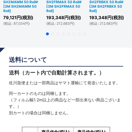
SH2MAMM 50 Roll#
SH2FRMAX 50 Roll#
SH2FRBKX 50 Roll#
[
3M SH2MAMM 50
[
3M SH2FRMAX 50
[
3M SH2FRBKX 50
Roll
]
Roll
]
Roll
]
79,121
円
(税別)
193,348
円
(税別)
193,348
円
(税別)
(
税込
:
87,034
円
)
(
税込
:
212,683
円
)
(
税込
:
212,683
円
)
送料について
送料（カート内で自動計算されます。）
佐川急便または一部商品はヤマト運輸にて発送いたします。
同一カートのものは同梱します。
（フィルム幅1.2m以上の商品など一部出来ない商品ございま
す。）
別カートの場合は同梱しません。
商品代金(税込)
商品代金(税込)