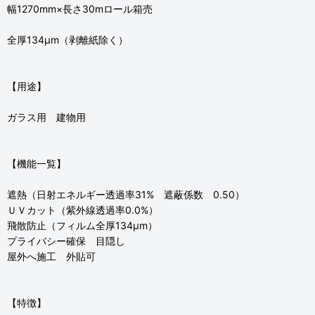
幅1270mm×長さ30mロール箱売
全厚134μm（剥離紙除く）
【用途】
ガラス用 建物用
【機能一覧】
遮熱（日射エネルギー透過率31% 遮蔽係数 0.50）
ＵＶカット（紫外線透過率0.0%）
飛散防止（フィルム全厚134μm）
プライバシー確保 目隠し
屋外へ施工 外貼可
【特徴】