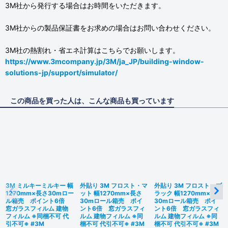
3M社から発行する場合はお時間をいただきます。
3M社からの製品保証書をお求めの場合はお問い合わせください。
3M社の熱割れ・省エネ計算はこちらでお願いします。
https://www.3mcompany.jp/3M/ja_JP/building-window-
solutions-jp/support/simulator/
この商品を買った人は、こんな商品も買っています
3M ミルキーミルキー 幅
外貼り 3M フロスト・マ
外貼り 3M フロスト・ブ
1270mm×長さ30mロー
ット 幅1270mm×長さ
ラック 幅1270mm×長さ
ル箱売 ポイント6倍
30mロール箱売 ポイ
30mロール箱売 ポイ
窓ガラスフィルム 建物
ント6倍 窓ガラスフィ
ント6倍 窓ガラスフィ
フィルム ※同梱不可 代
ルム 建物フィルム ※同
ルム 建物フィルム ※同
引不可※ #3M
梱不可 代引不可※ #3M
梱不可 代引不可※ #3M