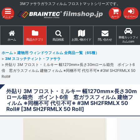
3Mファサラガラスフィルム フロストマットシリーズです。
メニュー
カート
マイページ
車種カットフィ
ホーム
商品カテゴリ
商品検索
お買い物ガイド
問い合わせ
ルム.com
ホーム
>
建物用 ウィンドウフィルム 全商品一覧（65種）
>
3M スコッチティント・ファサラ
>
外貼り 3M フロスト・ミルキー 幅1270mm×長さ30mロール箱売 ポイント6
倍 窓ガラスフィルム 建物フィルム ※同梱不可 代引不可※ #3M SH2FRMLX 50
Roll#
外貼り 3M フロスト・ミルキー 幅1270mm×長さ30m
ロール箱売 ポイント6倍 窓ガラスフィルム 建物フ
ィルム ※同梱不可 代引不可※ #3M SH2FRMLX 50
Roll#
[
3M SH2FRMLX 50 Roll
]