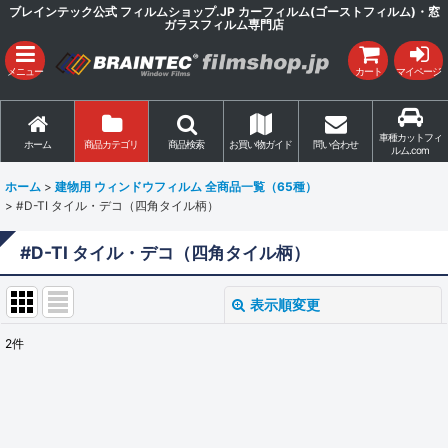
ブレインテック公式 フィルムショップ.JP カーフィルム(ゴーストフィルム)・窓
ガラスフィルム専門店
メニュー
カート
マイページ
車種カットフィ
ホーム
商品カテゴリ
商品検索
お買い物ガイド
問い合わせ
ルム.com
ホーム
>
建物用 ウィンドウフィルム 全商品一覧（65種）
>
#D-TI タイル・デコ（四角タイル柄）
#D-TI タイル・デコ（四角タイル柄）
表示順変更
閉じる
2
件
表示数
:
並び順
: