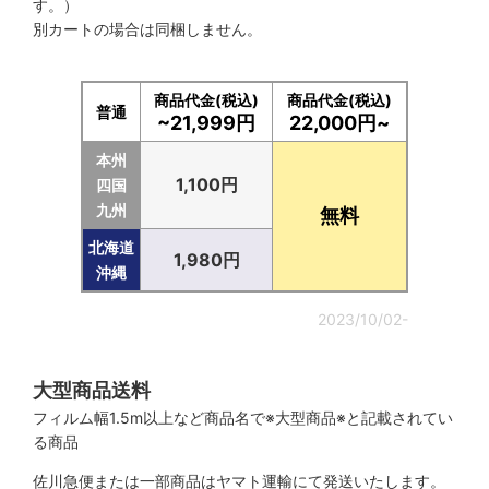
す。）
別カートの場合は同梱しません。
商品代金(税込)
商品代金(税込)
普通
~21,999円
22,000円~
本州
1,100円
四国
九州
無料
北海道
1,980円
沖縄
2023/10/02-
大型商品送料
フィルム幅1.5m以上など商品名で※大型商品※と記載されてい
る商品
佐川急便または一部商品はヤマト運輸にて発送いたします。