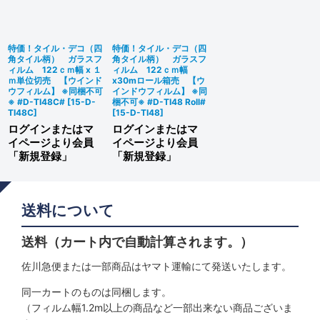
絞り込む
特価！タイル・デコ（四
特価！タイル・デコ（四
角タイル柄） ガラスフ
角タイル柄） ガラスフ
ィルム 122ｃｍ幅 x １
ィルム 122ｃｍ幅
ｍ単位切売 【ウインド
x30mロール箱売 【ウ
ウフィルム】 ※同梱不可
インドウフィルム】 ※同
※ #D-TI48C#
[
15-D-
梱不可※ #D-TI48 Roll#
TI48C
]
[
15-D-TI48
]
ログインまたはマ
ログインまたはマ
イページより会員
イページより会員
「新規登録」
「新規登録」
送料について
送料（カート内で自動計算されます。）
佐川急便または一部商品はヤマト運輸にて発送いたします。
同一カートのものは同梱します。
（フィルム幅1.2m以上の商品など一部出来ない商品ございま