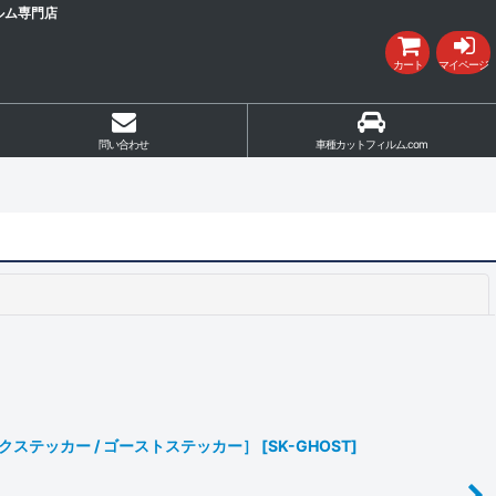
ルム専門店
カート
マイページ
問い合わせ
車種カットフィルム.com
閉じる
ックステッカー / ゴーストステッカー］
[
SK-GHOST
]