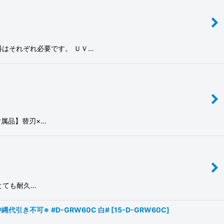
料はそれぞれ必要です。 ＵＶ…
属品】替刃×…
とても耐久…
引き不可※ #D-GRW60C 白#
[
15-D-GRW60C
]