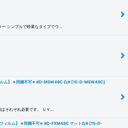
ー シンプルで軽量なタイプでウ…
 ※同梱不可※ #D-MSW48C 白#
[
15-D-MSW48C
]
料はそれぞれ必要です。 ＵＶ…
ム】 ※同梱不可※ #D-FXM48C マット白#
[
15-D-