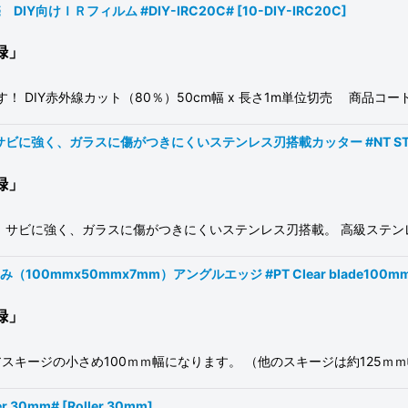
DIY向けＩＲフィルム #DIY-IRC20C#
[
10-DIY-IRC20C
]
録」
DIY赤外線カット（80％）50cm幅 x 長さ1m単位切売 商品コード：
サビに強く、ガラスに傷がつきにくいステンレス刃搭載カッター #NT STL
録」
 サビに強く、ガラスに傷がつきにくいステンレス刃搭載。 高級ステン
00mmx50mmx7mm）アングルエッジ #PT Clear blade100mm 
録」
クリアスキージの小さめ100ｍｍ幅になります。 （他のスキージは約125ｍ
 30mm#
[
Roller 30mm
]