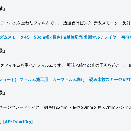
録」
モークフィルムを重ねたフィルムです。 透過色はピンク-赤系スモーク、反
プリズムスモーク45 50cm幅×長さ1m単位切売 多層マルチレイヤー #PR45(F
録」
スモークフィルムを重ねたフィルムです。 可視光線での光の干渉を起こし、
ョート） フィルム施工用 カーフィルム向け 硬め水抜スキージ #PT ClearS
録」
ブレードサイズ 約 幅125mm ｘ長さ50mm x 厚み7mm ハンド
け
[
AP-TshirtDry
]