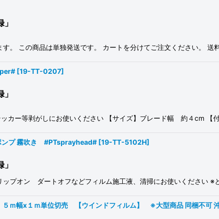
録」
す。 この商品は単独発送です。 カートを分けてご注文ください。 送
per#
[
19-TT-0207
]
録」
ッカー等剥がしにお使いください 【サイズ】ブレード幅 約４cm 【付
 霧吹き #PTsprayhead#
[
19-TT-5102H
]
録」
リップオン ダートオフなどフィルム施工液、清掃にお使いください ※
ｍ幅x１ｍ単位切売 【ウインドフィルム】 ※大型商品 同梱不可 沖縄代