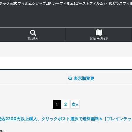
テック公式 フィルムショップ.JP カーフィルム(ゴーストフィルム)・窓ガラスフィ
商品検索
お買い物ガイド
表示順変更
1
2
次
»
商品合計税込2200円以上購入、クリックポスト選択で送料無料※［ブレインテ
絞り込む