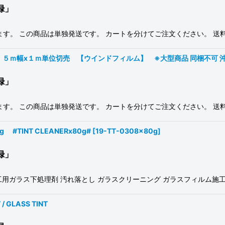
録」
す。 この商品は単独発送です。 カートを分けてご注文ください。 送
ｍ幅x１ｍ単位切売 【ウインドフィルム】 ※大型商品 同梱不可 沖縄代引
録」
す。 この商品は単独発送です。 カートを分けてご注文ください。 送
TINT CLEANERx80g#
[
19-TT-0308x80g
]
録」
ム施工用ガラス下処理剤 汚れ落とし ガラスクリーニング ガラスフィルム施
GLASS TINT