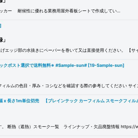
録」
®ステッカー 耐候性に優れる業務用屋外看板シートで作成してい…
]
録」
エッジ部の水抜きにペーパーを巻いて又は直接使用ください。 【サイズ
ポスト選択で送料無料※ #Sample-sun#
[
19-Sample-sun
]
フィルムの色目・厚み・コシなどを確認する際の参考してください サイズ
x 長さ1m単位切売 【ブレインテック カーフィルム スモークフィルム32％
断熱（遮熱）スモーク一覧 ラインナップ・欠品廃盤情報 https://w