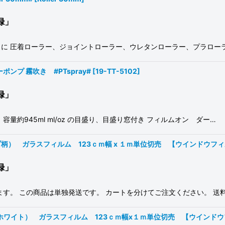
録」
に 圧着ローラー、ジョイントローラー、ウレタンローラー、プラローラ
ポンプ 霧吹き #PTspray#
[
19-TT-5102
]
録」
約945ml ml/oz の目盛り、目盛り窓付き フィルムオン ダー…
 ガラスフィルム 123ｃｍ幅 x １ｍ単位切売 【ウインドウフィルム】
録」
す。 この商品は単独発送です。 カートを分けてご注文ください。 送
イト） ガラスフィルム 123ｃｍ幅x１ｍ単位切売 【ウインドウフィル