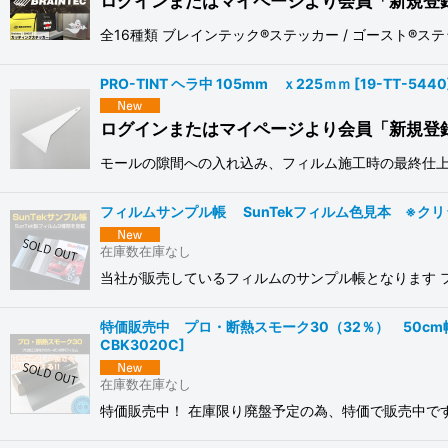
ログインまたはマイページより会員「新規登
全16種類 ブレインテック®ステッカー / ゴースト
PRO-TINT ヘラ中 105mm ｘ225ｍｍ
[
19-TT-5440
ログインまたはマイページより会員「新規登
モールの隙間への入れ込み、フィルム施工時の最終仕上げ
フィルムサンプル帳 SunTekフィルム色見本 ※クリック
在庫数在庫なし
当社が販売しているフィルムのサンプル帳となります 
特価販売中 プロ・断熱スモーク30（32％） 50cm幅 
CBK3020C
]
在庫数在庫なし
特価販売中！ 在庫限り廃盤予定の為、特価で販売中です。 