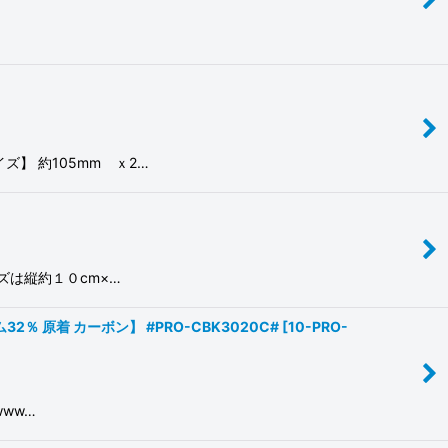
】 約105mm ｘ2…
は縦約１０cm×…
 原着 カーボン】 #PRO-CBK3020C#
[
10-PRO-
ww…