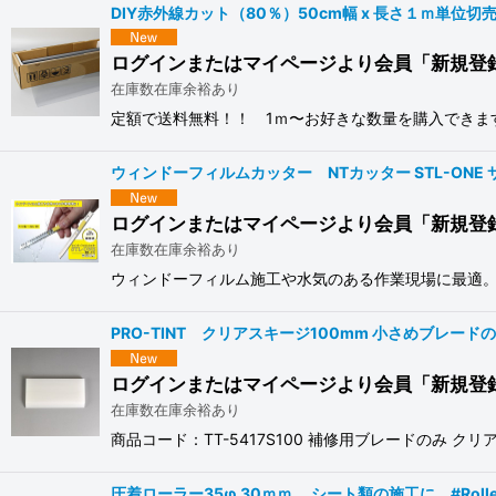
DIY赤外線カット（80％）50cm幅 x 長さ１ｍ単位切売 
ログインまたはマイページより会員「新規登
在庫数在庫余裕あり
定額で送料無料！！ 1ｍ〜お好きな数量を購入できます！ 
ウィンドーフィルムカッター NTカッター STL-ONE 
ログインまたはマイページより会員「新規登
在庫数在庫余裕あり
ウィンドーフィルム施工や水気のある作業現場に最適。
PRO-TINT クリアスキージ100mm 小さめブレードのみ（1
ログインまたはマイページより会員「新規登
在庫数在庫余裕あり
商品コード：TT-5417S100 補修用ブレードのみ 
圧着ローラー35φ 30ｍｍ シート類の施工に #Roller