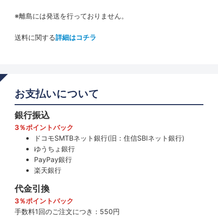
自動車 (色) 青 ブルー系
※離島には発送を行っておりません。
自動車 (色) 茶 ブロンズ系
送料に関する
詳細はコチラ
自動車 (色) 金 ゴールド系
自動車 (色) 赤 レッド
自動車 (色) 黄 イエロー
お支払いについて
自動車 (色) 紫 パープル
銀行振込
自動車 (目的) プライバシー目隠し
3％ポイントバック
ドコモSMTBネット銀行(旧：住信SBIネット銀行)
自動車 (目的) 遮熱効果の高い
ゆうちょ銀行
PayPay銀行
自動車 (目的) 透明〜淡色で遮熱効果
楽天銀行
代金引換
自動車 (目的) フロントガラス向け
3％ポイントバック
自動車 (目的) スーパーUVカット
手数料1回のご注文につき：550円