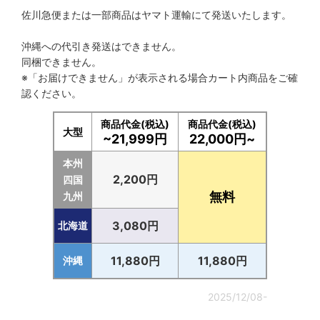
佐川急便または一部商品はヤマト運輸にて発送いたします。
自動車 (色) スモーク系18%〜34%（中間）
沖縄への代引き発送はできません。
自動車 (色) スモーク系35%〜49%（薄）
同梱できません。
※「お届けできません」が表示される場合カート内商品をご確
自動車 (色) 薄色50%〜60%
認ください。
自動車 (色) 淡色61%〜70%
商品代金(税込)
商品代金(税込)
大型
~21,999円
22,000円~
自動車 (色) 微色71%〜79%
本州
自動車 (色) 透明 クリア80%〜
2,200円
四国
無料
九州
自動車(色) オーロラ
3,080円
北海道
自動車(色) ハーフミラー
11,880円
11,880円
沖縄
自動車 (色) 銀 シルバーミラー
自動車(色) 緑 グリーン系
2025/12/08-