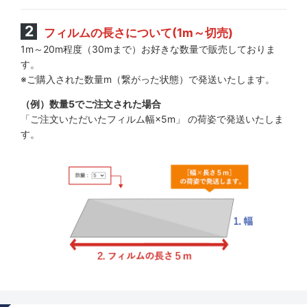
建物 (目的) UVカット紫外線遮蔽
フィルムの長さについて(1m～切売)
建物 (目的) 安全・飛散防止
1m～20m程度（30mまで）お好きな数量で販売しておりま
す。
建物 (目的) 防犯セキュリティー
※ご購入された数量m（繋がった状態）で発送いたします。
建物 (目的) 外貼り用・外内兼用
（例）数量5でご注文された場合
「ご注文いただいたフィルム幅×5m」 の荷姿で発送いたしま
建物 (サイズ) 50ｃｍ幅（500mm・508mm）
す。
建物 (サイズ) 60ｃｍ幅（610ｍｍ）
建物 (サイズ) 92ｃｍ幅（914ｍｍ-920ｍｍ）
建物 (サイズ) 1ｍ幅（1000mm・1016mm）
建物 (サイズ) 1.2ｍ幅（1220ｍｍ・1230ｍｍ・1270mm）
建物 (サイズ) 1.5ｍ幅（1500mm・1524mm）
建物 (サイズ) 1.8ｍ幅（1830ｍｍ）