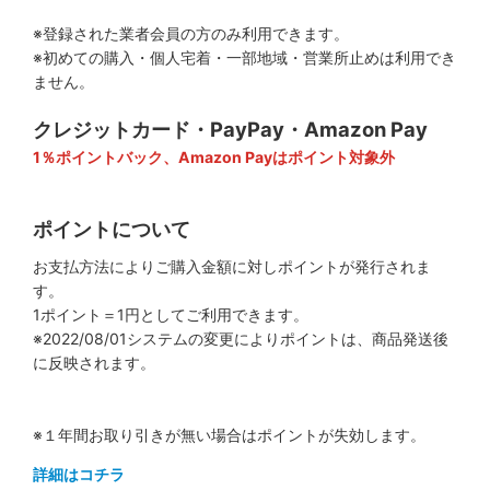
自動車 (目的) UVカット紫外線遮蔽
※登録された業者会員の方のみ利用できます。
※初めての購入・個人宅着・一部地域・営業所止めは利用でき
自動車 (目的) 安全・飛散防止
ません。
自動車 (目的) 防犯セキュリティー
クレジットカード・PayPay・Amazon Pay
1％ポイントバック、Amazon Payはポイント対象外
自動車 (特性) 熱成型特に優れる
自動車 (特性) 機械切特性に優れる
ポイントについて
自動車 (サイズ) 幅広1.5ｍ幅（1500mm・1524mm）
お支払方法によりご購入金額に対しポイントが発行されま
す。
建物フィルム------------------
1ポイント＝1円としてご利用できます。
※2022/08/01システムの変更によりポイントは、商品発送後
建物 (色) 微淡色〜透明 クリアー 77%〜
に反映されます。
建物 (色) 微淡色 60%〜76%
※１年間お取り引きが無い場合はポイントが失効します。
建物 (色) 淡色 47%〜59%
詳細はコチラ
建物 (色) 薄色 30%〜46%