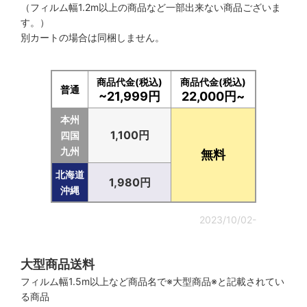
（フィルム幅1.2m以上の商品など一部出来ない商品ございま
ゴーストフィルム アウトレット・ワケアリ特価
す。）
別カートの場合は同梱しません。
スモーク黒系アウトレット
SET特価
商品代金(税込)
商品代金(税込)
普通
~21,999円
22,000円~
まとめ買い特価 大量購入
本州
2026年新商品！！
1,100円
四国
九州
無料
2025年新商品！！
北海道
1,980円
2024年新商品！！
沖縄
自動車フィルム-----------------
2023/10/02-
自動車 (色) スモーク系 〜1%（シークレット）
大型商品送料
自動車 (色) スモーク系2%〜6%（超濃）
フィルム幅1.5m以上など商品名で※大型商品※と記載されてい
る商品
自動車 (色) スモーク系7%〜17%（濃）