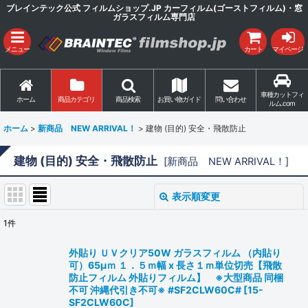
ブレインテック公式 フィルムショップ.JP カーフィルム(ゴーストフィルム)・窓
ガラスフィルム専門店
メニュー
カート
マイページ
車種カットフィ
ホーム
商品カテゴリ
商品検索
お買い物ガイド
問い合わせ
ルム.com
ホーム
>
新商品 NEW ARRIVAL！
>
建物 (目的) 安全・飛散防止
建物 (目的) 安全・飛散防止
[
新商品 NEW ARRIVAL！
]
表示順変更
閉じる
1
件
表示数
:
外貼り ＵＶクリア50W ガラスフィルム （内貼り
可）65μｍ １．５ｍ幅 x 長さ１ｍ単位切売【飛散
並び順
:
防止フィルム 外貼りフィルム】 ※大型商品 同梱
不可 沖縄代引き不可※ #SF2CLW60C#
[
15-
SF2CLW60C
]