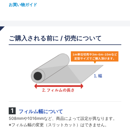
建物 (色) パープル紫系
お買い物ガイド
建物 (色) ブラック黒系
建物 (色) ホワイト白系
ご購入される前に / 切売について
建物 (色) 柄 プリント
建物 (目的) 透明〜淡色で遮熱効果
建物 (目的) 遮熱効果特に高い（遮蔽係数0.3以下
建物 (目的) 遮熱効果高い（遮蔽係数0.5未満
建物 (目的) 遮熱効果（遮蔽係数0.65未満
建物 (目的) プライバシー目隠し
フィルム幅について
建物 (目的) デザイン・装飾
508mmや1016mmなど、商品によって設定が異なります。
※フィルム幅の変更（スリットカット）はできません。
建物 (目的) スーパーUVカット