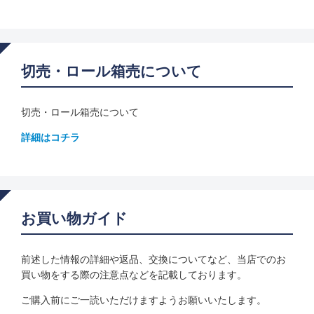
建物 (色) 濃色 18%〜29%
建物 (色) 濃色 〜17%以下
切売・ロール箱売について
建物 (色) 不透明
切売・ロール箱売について
建物 (色) ニュートラル
詳細はコチラ
建物 (色) シルバー銀系
建物 (色) ゴールド金系
建物 (色) ブロンズ茶系
お買い物ガイド
建物 (色) ブルー青系
前述した情報の詳細や返品、交換についてなど、当店でのお
建物 (色) グリーン緑系
買い物をする際の注意点などを記載しております。
建物 (色) イエロー黄系
ご購入前にご一読いただけますようお願いいたします。